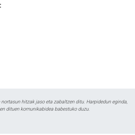
:
ortasun hitzak jaso eta zabaltzen ditu. Harpidedun eginda,
tzen dituen komunikabidea babestuko duzu.