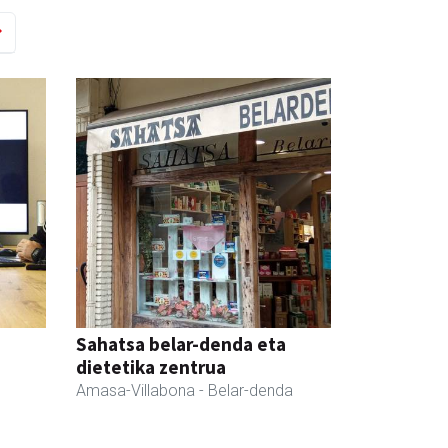
Sahatsa belar-denda eta
dietetika zentrua
Amasa-Villabona
- Belar-denda