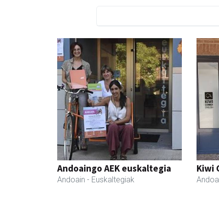
Andoaingo AEK euskaltegia
Kiwi 
Andoain
- Euskaltegiak
Andoa