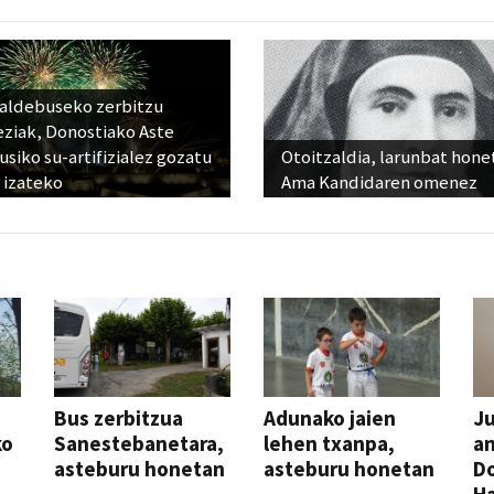
raldebuseko zerbitzu
eziak, Donostiako Aste
siko su-artifizialez gozatu
Otoitzaldia, larunbat hone
 izateko
Ama Kandidaren omenez
Bus zerbitzua
Adunako jaien
Ju
ko
Sanestebanetara,
lehen txanpa,
an
asteburu honetan
asteburu honetan
Do