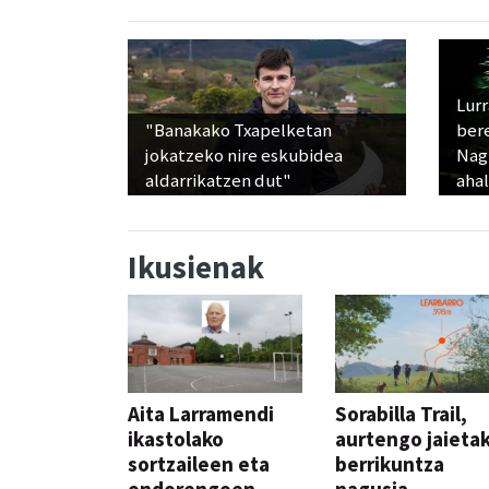
Lur
"Banakako Txapelketan
ber
jokatzeko nire eskubidea
Nagu
aldarrikatzen dut"
ahal
Ikusienak
Aita Larramendi
Sorabilla Trail,
ikastolako
aurtengo jaieta
sortzaileen eta
berrikuntza