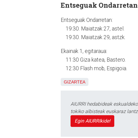
Entseguak Ondarretan
Entseguak Ondarretan:
19:30. Maiatzak 27, astel.
19:30. Maiatzak 29, astzk.
Ekainak 1, egitaraua:
11:30 Giza katea, Bastero.
12:30 Flash mob, Espigoia.
GIZARTEA
AIURRI hedabideak eskualdeko n
tokiko albisteak euskaraz lan
Egin AIURRIkide!