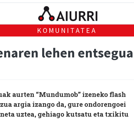
KOMUNITATEA
aren lehen entsegua
ak aurten “Mundumob” izeneko flash
zua argia izango da, gure ondorengoei
eta uztea, gehiago kutsatu eta txikitu