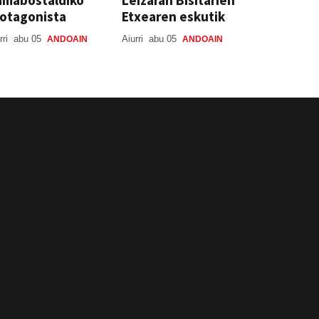
amabostaldiko
Leizaran Bisitarien
otagonista
Etxearen eskutik
rri
abu 05
Aiurri
abu 05
ANDOAIN
ANDOAIN