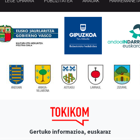
LEGE OHARRA
PUBLIZITATEA
ARAUAK
HARREMANET
Gertuko informazioa, euskaraz