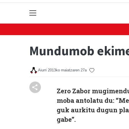
Mundumob ekimen
Aiurri
2013ko maiatzaren 27a
Zero Zabor mugimendu
moba antolatu du: “Me
guk aurkitu dugun plan
gabe”.