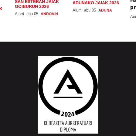
H
SAN ESTEBAN JAIAK
ADUNAKO JAIAK 2026
pr
GOIBURUN 2026
K
Aiurri
abu 05
ADUNA
Aiurri
abu 05
ANDOAIN
Aiu