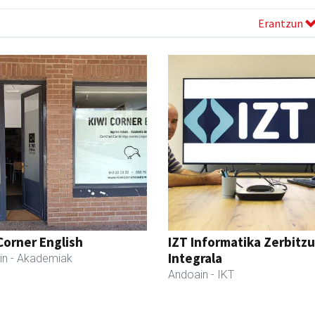
Erantzun
Corner English
IZT Informatika Zerbitzu
Integrala
in
- Akademiak
Andoain
- IKT