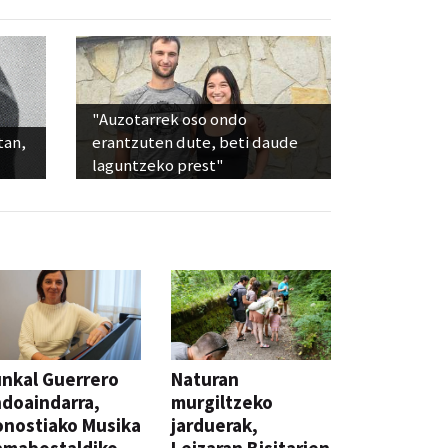
"Auzotarrek oso ondo
tan,
erantzuten dute, beti daude
laguntzeko prest"
nkal Guerrero
Naturan
doaindarra,
murgiltzeko
nostiako Musika
jarduerak,