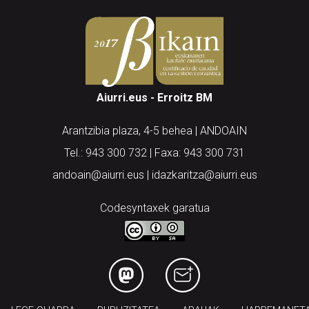
Aiurri.eus - Erroitz BM
Arantzibia plaza, 4-5 behea | ANDOAIN
Tel.: 943 300 732 | Faxa: 943 300 731
andoain@aiurri.eus | idazkaritza@aiurri.eus
Codesyntaxek garatua