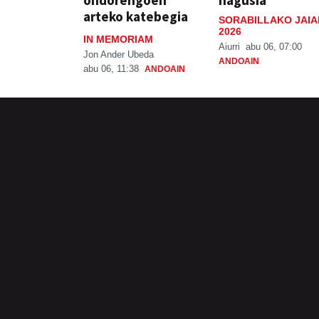
ondorengoen
nagusia
arteko katebegia
SORABILLAKO JAIA
2026
IN MEMORIAM
Aiurri
abu 06, 07:00
Jon Ander Ubeda
ANDOAIN
abu 06, 11:38
ANDOAIN