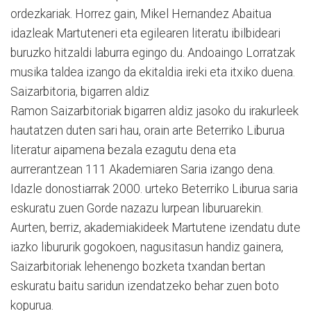
ordezkariak. Horrez gain, Mikel Hernandez Abaitua
idazleak Martuteneri eta egilearen literatu ibilbideari
buruzko hitzaldi laburra egingo du. Andoaingo Lorratzak
musika taldea izango da ekitaldia ireki eta itxiko duena.
Saizarbitoria, bigarren aldiz
Ramon Saizarbitoriak bigarren aldiz jasoko du irakurleek
hautatzen duten sari hau, orain arte Beterriko Liburua
literatur aipamena bezala ezagutu dena eta
aurrerantzean 111 Akademiaren Saria izango dena.
Idazle donostiarrak 2000. urteko Beterriko Liburua saria
eskuratu zuen Gorde nazazu lurpean liburuarekin.
Aurten, berriz, akademiakideek Martutene izendatu dute
iazko libururik gogokoen, nagusitasun handiz gainera,
Saizarbitoriak lehenengo bozketa txandan bertan
eskuratu baitu saridun izendatzeko behar zuen boto
kopurua.