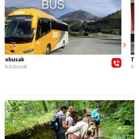
Previous
Next
Transportes Lakunza
Asteasu
- Garraioak