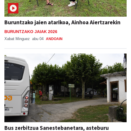
Buruntzako jaien atarikoa, Ainhoa Aiertzarekin
BURUNTZAKO JAIAK 2026
Xabat Minguez
abu 04
ANDOAIN
Bus zerbitzua Sanestebanetara, asteburu