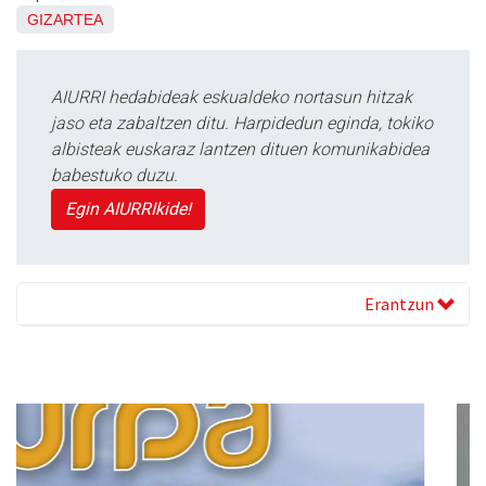
GIZARTEA
AIURRI hedabideak eskualdeko nortasun hitzak
jaso eta zabaltzen ditu. Harpidedun eginda, tokiko
albisteak euskaraz lantzen dituen komunikabidea
babestuko duzu.
Egin AIURRIkide!
Erantzun