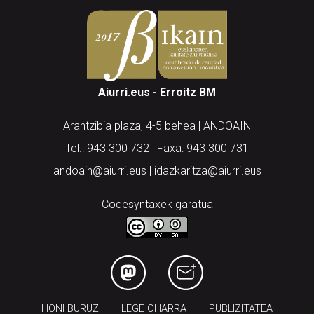
Aiurri.eus - Erroitz BM
Arantzibia plaza, 4-5 behea | ANDOAIN
Tel.: 943 300 732 | Faxa: 943 300 731
andoain@aiurri.eus | idazkaritza@aiurri.eus
Codesyntaxek garatua
HONI BURUZ
LEGE OHARRA
PUBLIZITATEA