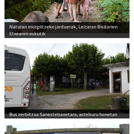
Naturan murgiltzeko jarduerak, Leizaran Bisitarien
Etxearen eskutik
Bus zerbitzua Sanestebanetara, asteburu honetan