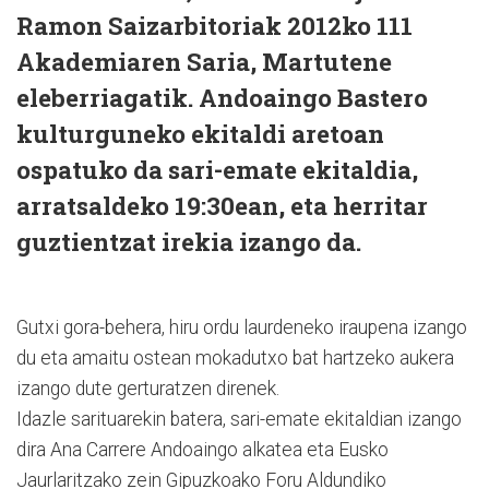
Ramon Saizarbitoriak 2012ko 111
Akademiaren Saria, Martutene
eleberriagatik. Andoaingo Bastero
kulturguneko ekitaldi aretoan
ospatuko da sari-emate ekitaldia,
arratsaldeko 19:30ean, eta herritar
guztientzat irekia izango da.
Gutxi gora-behera, hiru ordu laurdeneko iraupena izango
du eta amaitu ostean mokadutxo bat hartzeko aukera
izango dute gerturatzen direnek.
Idazle sarituarekin batera, sari-emate ekitaldian izango
dira Ana Carrere Andoaingo alkatea eta Eusko
Jaurlaritzako zein Gipuzkoako Foru Aldundiko