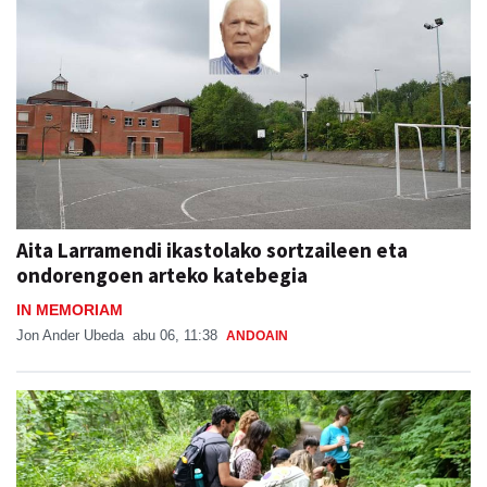
Aita Larramendi ikastolako sortzaileen eta
ondorengoen arteko katebegia
IN MEMORIAM
Jon Ander Ubeda
abu 06, 11:38
ANDOAIN