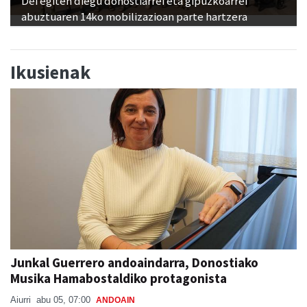
Dei egiten diegu donostiarrei eta gipuzkoarrei
abuztuaren 14ko mobilizazioan parte hartzera
Ikusienak
Junkal Guerrero andoaindarra, Donostiako
Musika Hamabostaldiko protagonista
Aiurri
abu 05, 07:00
ANDOAIN