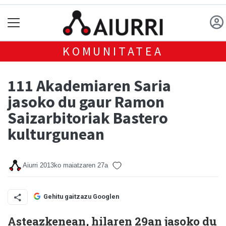
KOMUNITATEA
111 Akademiaren Saria
jasoko du gaur Ramon
Saizarbitoriak Bastero
kulturgunean
Aiurri
2013ko maiatzaren 27a
Gehitu gaitzazu Googlen
Asteazkenean, hilaren 29an jasoko du