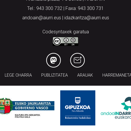
Tel.: 943 300 732 | Faxa: 943 300 731
andoain@aiurri.eus | idazkaritza@aiurri.eus
Codesyntaxek garatua
LEGE OHARRA
PUBLIZITATEA
ARAUAK
HARREMANET