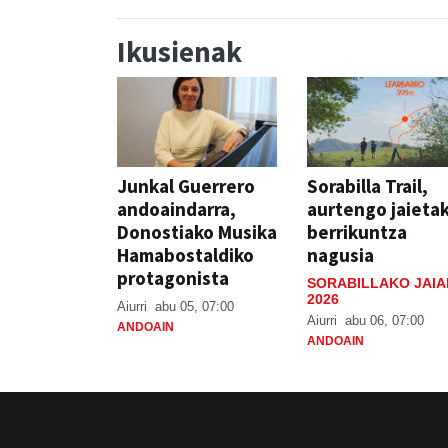
Ikusienak
Junkal Guerrero
Sorabilla Trail,
andoaindarra,
aurtengo jaieta
Donostiako Musika
berrikuntza
Hamabostaldiko
nagusia
protagonista
SORABILLAKO JAIA
2026
Aiurri
abu 05, 07:00
Aiurri
abu 06, 07:00
ANDOAIN
ANDOAIN