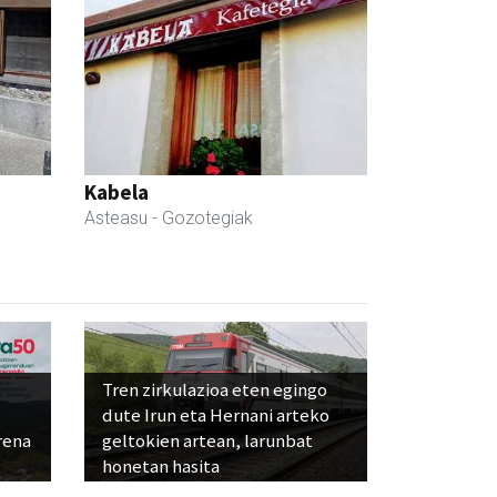
Kabela
Asteasu
- Gozotegiak
Tren zirkulazioa eten egingo
dute Irun eta Hernani arteko
rena
geltokien artean, larunbat
honetan hasita