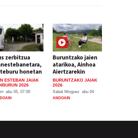
s zerbitzua
Buruntzako jaien
anestebanetara,
atarikoa, Ainhoa
steburu honetan
Aiertzarekin
N ESTEBAN JAIAK
BURUNTZAKO JAIAK
IBURUN 2026
2026
rri
abu 05, 07:00
Xabat Minguez
abu 04
DOAIN
ANDOAIN