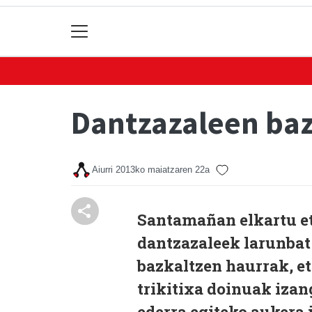
Dantzazaleen baz
Aiurri
2013ko maiatzaren 22a
Santamañan elkartu et
dantzazaleek larunbat
bazkaltzen haurrak, e
trikitixa doinuak izan
ederra egiteko aukera 