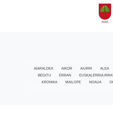
AIARALDEA
AIKOR
AIURRI
ALEA
BEGITU
ERRAN
EUSKALERRIA IRRA
KRONIKA
MAILOPE
NOAUA
O