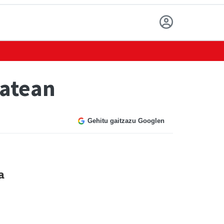
batean
Gehitu gaitzazu Googlen
a