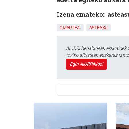
Izena emateko: astea
GIZARTEA
ASTEASU
AIURRI hedabideak eskualdeko n
tokiko albisteak euskaraz lan
Egin AIURRIkide!