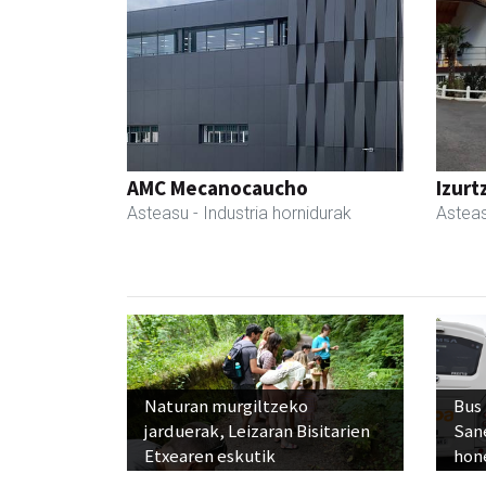
AMC Mecanocaucho
Izurt
Asteasu
- Industria hornidurak
Astea
Naturan murgiltzeko
Bus
jarduerak, Leizaran Bisitarien
San
Etxearen eskutik
hon