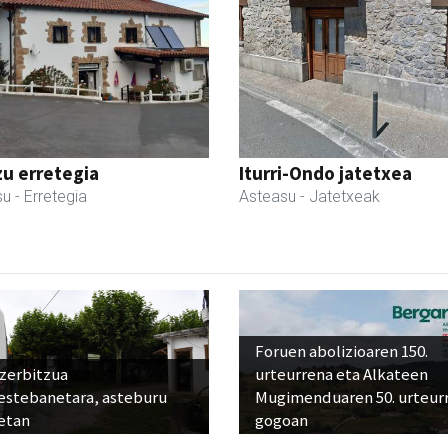
zu erretegia
Iturri-Ondo jatetxea
su
- Erretegia
Asteasu
- Jatetxeak
Foruen abolizioaren 150.
 zerbitzua
urteurrena eta Alkateen
estebanetara, asteburu
Mugimenduaren 50. urteur
etan
gogoan