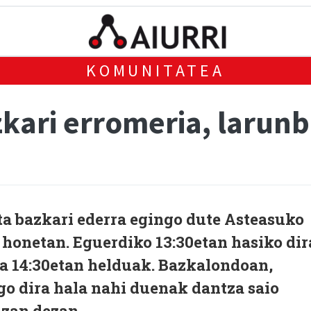
KOMUNITATEA
kari erromeria, larun
a bazkari ederra egingo dute Asteasuko
 honetan. Eguerdiko 13:30etan hasiko dir
ta 14:30etan helduak. Bazkalondoan,
go dira hala nahi duenak dantza saio
izan dezan.