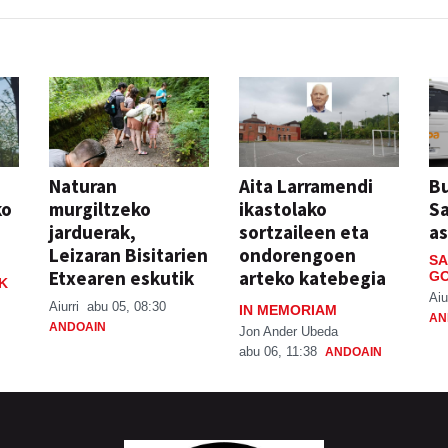
Naturan
Aita Larramendi
Bu
ko
murgiltzeko
ikastolako
S
jarduerak,
sortzaileen eta
a
Leizaran Bisitarien
ondorengoen
SA
Etxearen eskutik
arteko katebegia
GO
K
Aiu
Aiurri
abu 05, 08:30
IN MEMORIAM
AN
ANDOAIN
Jon Ander Ubeda
abu 06, 11:38
ANDOAIN