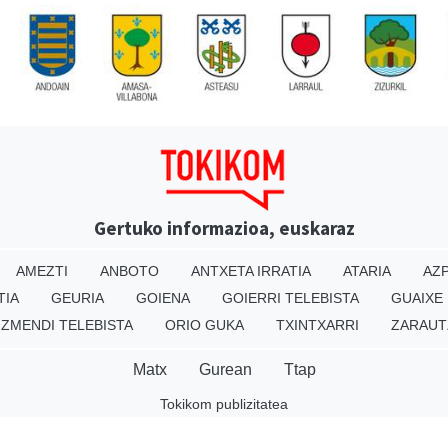
Gertuko informazioa, euskaraz
AMEZTI
ANBOTO
ANTXETA IRRATIA
ATARIA
AZP
TIA
GEURIA
GOIENA
GOIERRI TELEBISTA
GUAIXE
IZMENDI TELEBISTA
ORIO GUKA
TXINTXARRI
ZARAUT
Matx
Gurean
Ttap
Tokikom publizitatea
v16.25.0