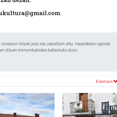
sukultura@gmail.com
ortasun hitzak jaso eta zabaltzen ditu. Harpidedun eginda,
tzen dituen komunikabidea babestuko duzu.
Erantzun