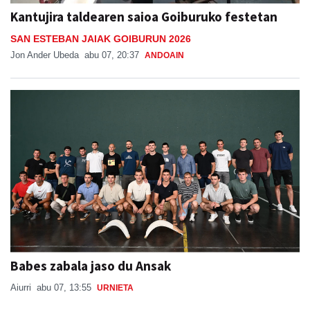
Kantujira taldearen saioa Goiburuko festetan
SAN ESTEBAN JAIAK GOIBURUN 2026
Jon Ander Ubeda
abu 07, 20:37
ANDOAIN
Babes zabala jaso du Ansak
Aiurri
abu 07, 13:55
URNIETA