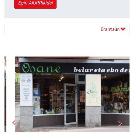
Egin AIURRIkide!
Erantzun
Previous
Next