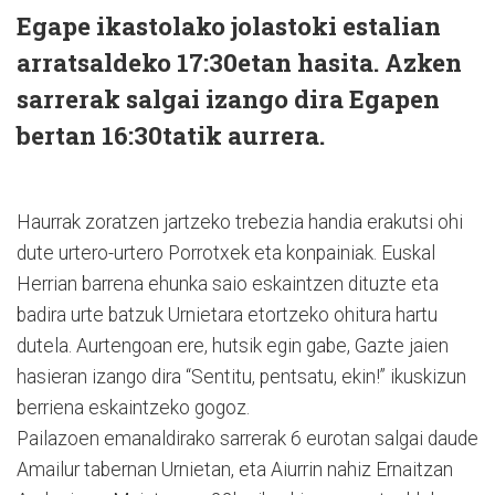
Egape ikastolako jolastoki estalian
arratsaldeko 17:30etan hasita. Azken
sarrerak salgai izango dira Egapen
bertan 16:30tatik aurrera.
Haurrak zoratzen jartzeko trebezia handia erakutsi ohi
dute urtero-urtero Porrotxek eta konpainiak. Euskal
Herrian barrena ehunka saio eskaintzen dituzte eta
badira urte batzuk Urnietara etortzeko ohitura hartu
dutela. Aurtengoan ere, hutsik egin gabe, Gazte jaien
hasieran izango dira “Sentitu, pentsatu, ekin!” ikuskizun
berriena eskaintzeko gogoz.
Pailazoen emanaldirako sarrerak 6 eurotan salgai daude
Amailur tabernan Urnietan, eta Aiurrin nahiz Ernaitzan