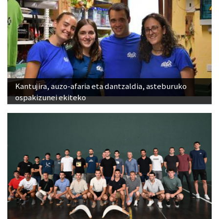
Kantujira, auzo-afaria eta dantzaldia, asteburuko
ospakizunei ekiteko