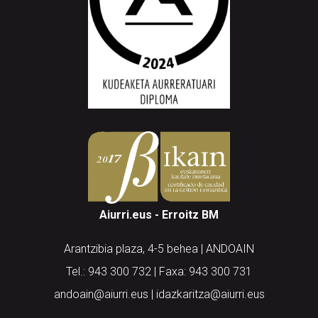
Aiurri.eus - Erroitz BM
Arantzibia plaza, 4-5 behea | ANDOAIN
Tel.: 943 300 732 | Faxa: 943 300 731
andoain@aiurri.eus | idazkaritza@aiurri.eus