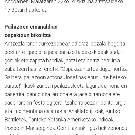
Andoainen. Maiatzaren 22ko ikuskizuna arratsaldeko
17:30tan hasiko da.
Pailazoen emanaldian
ospakizun bikoitza
Antzezlanaren aurkezpenean adierazi bezala, hogeita
bost urte igaro dira jada pailazo taldeko kideak sudur
gorriak eta zapata handiak jantzi eta herriz herri irria
zabaltzen hasi zirenetik. “Ospakizun urtea dugu, hortaz.
Gainera, pailazoon amona Josefinak ehun urte beteko
baititu!”. Ikuskizunean pailazoak eta lagunak amonaren
baserrira joango dira amona eta jada birramona ere
badenarekin festa egitera. “Zaharra bezain polita, argia
eta irudimentsua da amona. Anakleto ijitoak, Kintxo
Barriletek, Tantaka Yotanka Ameriketako indioak,
Poxpolin Marisorginek, Gorriti aztiak… guztiek zoriondu