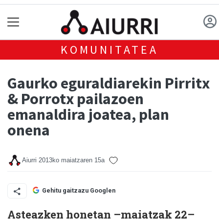
KOMUNITATEA
Gaurko eguraldiarekin Pirritx
& Porrotx pailazoen
emanaldira joatea, plan
onena
Aiurri
2013ko maiatzaren 15a
Gehitu gaitzazu Googlen
Asteazken honetan –maiatzak 22–