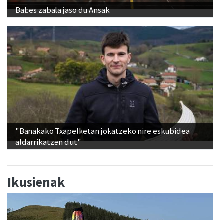
Babes zabala jaso du Ansak
"Banakako Txapelketan jokatzeko nire eskubidea
aldarrikatzen dut"
Ikusienak