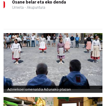
Osane belar eta eko denda
Urnieta
- Akupuntura
Adinekoei omenaldia Adunako plazan