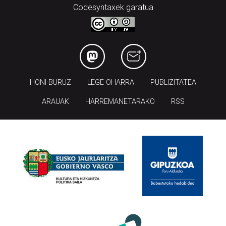
Codesyntaxek garatua
HONI BURUZ
LEGE OHARRA
PUBLIZITATEA
ARAUAK
HARREMANETARAKO
RSS