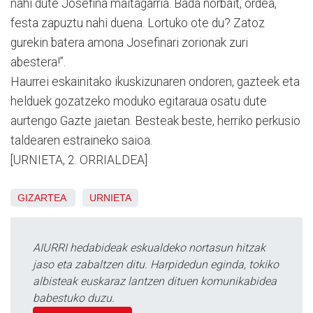
nahi dute Josefina maitagarria. Bada norbait, ordea,
festa zapuztu nahi duena. Lortuko ote du? Zatoz
gurekin batera amona Josefinari zorionak zuri
abestera!”.
Haurrei eskainitako ikuskizunaren ondoren, gazteek eta
helduek gozatzeko moduko egitaraua osatu dute
aurtengo Gazte jaietan. Besteak beste, herriko perkusio
taldearen estraineko saioa.
[URNIETA, 2. ORRIALDEA]
GIZARTEA
URNIETA
AIURRI hedabideak eskualdeko nortasun hitzak
jaso eta zabaltzen ditu. Harpidedun eginda, tokiko
albisteak euskaraz lantzen dituen komunikabidea
babestuko duzu.