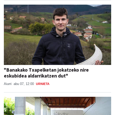
"Banakako Txapelketan jokatzeko nire
eskubidea aldarrikatzen dut"
Aiurri
abu 07, 12:00
URNIETA