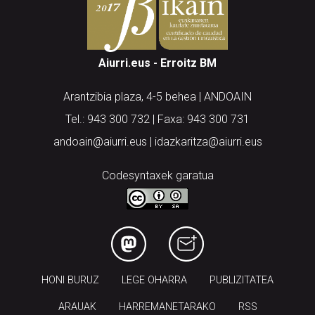
Aiurri.eus - Erroitz BM
Arantzibia plaza, 4-5 behea | ANDOAIN
Tel.: 943 300 732 | Faxa: 943 300 731
andoain@aiurri.eus | idazkaritza@aiurri.eus
Codesyntaxek garatua
HONI BURUZ
LEGE OHARRA
PUBLIZITATEA
ARAUAK
HARREMANETARAKO
RSS