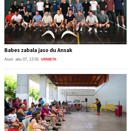
Babes zabala jaso du Ansak
Aiurri
abu 07, 13:55
URNIETA