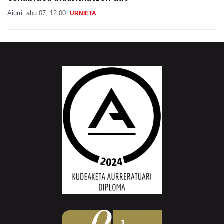
Aiurri
abu 07, 12:00
URNIETA