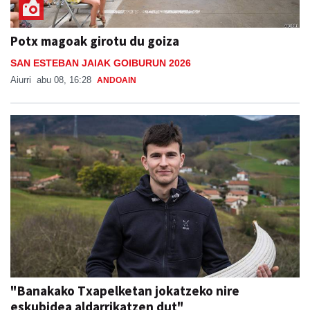
Potx magoak girotu du goiza
SAN ESTEBAN JAIAK GOIBURUN 2026
Aiurri
abu 08, 16:28
ANDOAIN
"Banakako Txapelketan jokatzeko nire
eskubidea aldarrikatzen dut"