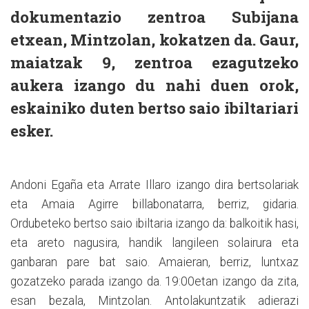
dokumentazio zentroa Subijana
etxean, Mintzolan, kokatzen da. Gaur,
maiatzak 9, zentroa ezagutzeko
aukera izango du nahi duen orok,
eskainiko duten bertso saio ibiltariari
esker.
Andoni Egaña eta Arrate Illaro izango dira bertsolariak
eta Amaia Agirre billabonatarra, berriz, gidaria.
Ordubeteko bertso saio ibiltaria izango da: balkoitik hasi,
eta areto nagusira, handik langileen solairura eta
ganbaran pare bat saio. Amaieran, berriz, luntxaz
gozatzeko parada izango da. 19:00etan izango da zita,
esan bezala, Mintzolan. Antolakuntzatik adierazi