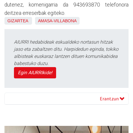
dutenez, komenigarria da 943693870 telefonora
deitzea erreserbak egiteko.
GIZARTEA
AMASA-VILLABONA
AIURRI hedabideak eskualdeko nortasun hitzak
jaso eta zabaltzen ditu. Harpidedun eginda, tokiko
albisteak euskaraz lantzen dituen komunikabidea
babestuko duzu.
Egin AIURRIkide!
Erantzun