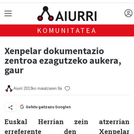
KOMUNITATEA
Xenpelar dokumentazio
zentroa ezagutzeko aukera,
gaur
Aiurri
2013ko maiatzaren 9a
Gehitu gaitzazu Googlen
Euskal Herrian zein atzerrian
erreferente den Xenpelar