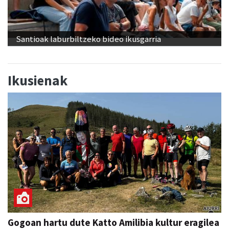
Santioak laburbiltzeko bideo ikusgarria
Ikusienak
Gogoan hartu dute Katto Amilibia kultur eragilea