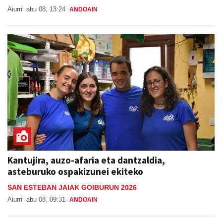
Aiurri
abu 08, 13:24
ANDOAIN
Kantujira, auzo-afaria eta dantzaldia,
asteburuko ospakizunei ekiteko
SAN ESTEBAN JAIAK GOIBURUN 2026
Aiurri
abu 08, 09:31
ANDOAIN