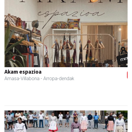
Previous
Next
Eizmendi ile-apaindegia
Amasa-Villabona
- Ile-apaindegiak