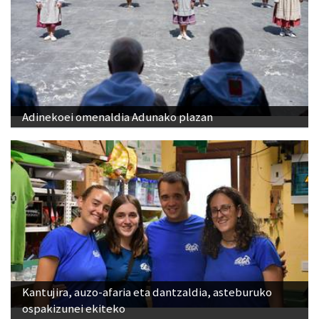
Adinekoei omenaldia Adunako plazan
Kantujira, auzo-afaria eta dantzaldia, asteburuko
ospakizunei ekiteko