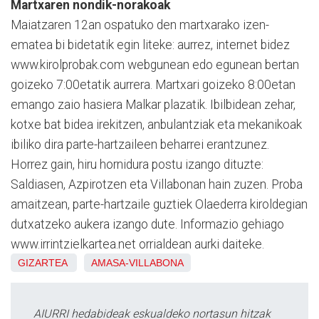
Martxaren nondik-norakoak
Maiatzaren 12an ospatuko den martxarako izen-
ematea bi bidetatik egin liteke: aurrez, internet bidez
www.kirolprobak.com webgunean edo egunean bertan
goizeko 7:00etatik aurrera. Martxari goizeko 8:00etan
emango zaio hasiera Malkar plazatik. Ibilbidean zehar,
kotxe bat bidea irekitzen, anbulantziak eta mekanikoak
ibiliko dira parte-hartzaileen beharrei erantzunez.
Horrez gain, hiru hornidura postu izango dituzte:
Saldiasen, Azpirotzen eta Villabonan hain zuzen. Proba
amaitzean, parte-hartzaile guztiek Olaederra kiroldegian
dutxatzeko aukera izango dute. Informazio gehiago
www.irrintzielkartea.net orrialdean aurki daiteke.
GIZARTEA
AMASA-VILLABONA
AIURRI hedabideak eskualdeko nortasun hitzak