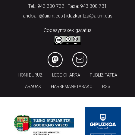
Tel.: 943 300 732 | Faxa: 943 300 731
andoain@aiurri.eus | idazkaritza@aiurri.eus
Codesyntaxek garatua
HONI BURUZ
LEGE OHARRA
PUBLIZITATEA
ARAUAK
HARREMANETARAKO
RSS