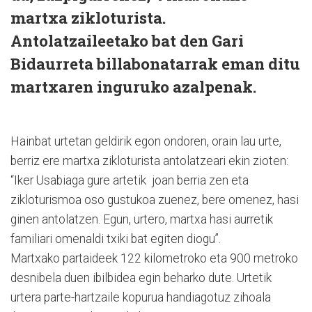
martxa zikloturista.
Antolatzaileetako bat den Gari
Bidaurreta billabonatarrak eman ditu
martxaren inguruko azalpenak.
Hainbat urtetan geldirik egon ondoren, orain lau urte,
berriz ere martxa zikloturista antolatzeari ekin zioten:
“Iker Usabiaga gure artetik joan berria zen eta
zikloturismoa oso gustukoa zuenez, bere omenez, hasi
ginen antolatzen. Egun, urtero, martxa hasi aurretik
familiari omenaldi txiki bat egiten diogu”.
Martxako partaideek 122 kilometroko eta 900 metroko
desnibela duen ibilbidea egin beharko dute. Urtetik
urtera parte-hartzaile kopurua handiagotuz zihoala