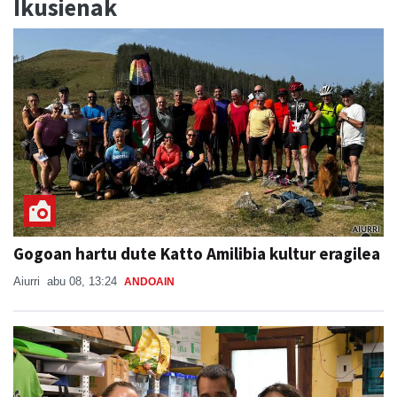
Ikusienak
Gogoan hartu dute Katto Amilibia kultur eragilea
Aiurri
abu 08, 13:24
ANDOAIN