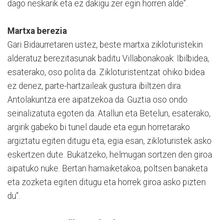
dago neskarik eta ez dakigu zer egin horren alde”.
Martxa berezia
Gari Bidaurretaren ustez, beste martxa zikloturistekin
alderatuz berezitasunak baditu Villabonakoak: Ibilbidea,
esaterako, oso polita da. Zikloturistentzat ohiko bidea
ez denez, parte-hartzaileak gustura ibiltzen dira.
Antolakuntza ere aipatzekoa da. Guztia oso ondo
seinalizatuta egoten da. Atallun eta Betelun, esaterako,
argirik gabeko bi tunel daude eta egun horretarako
argiztatu egiten ditugu eta, egia esan, zikloturistek asko
eskertzen dute. Bukatzeko, helmugan sortzen den giroa
aipatuko nuke. Bertan hamaiketakoa, poltsen banaketa
eta zozketa egiten ditugu eta horrek giroa asko pizten
du”.