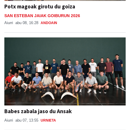
Potx magoak girotu du goiza
SAN ESTEBAN JAIAK GOIBURUN 2026
Aiurri
abu 08, 16:28
ANDOAIN
Babes zabala jaso du Ansak
Aiurri
abu 07, 13:55
URNIETA