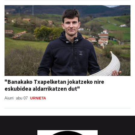
"Banakako Txapelketan jokatzeko nire
eskubidea aldarrikatzen dut"
Aiurri
abu 07
URNIETA