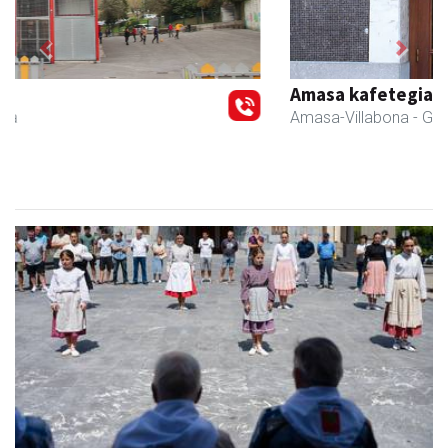
Previous
Next
Amasa kafetegia
Amasa-Villabona
- Gozotegiak