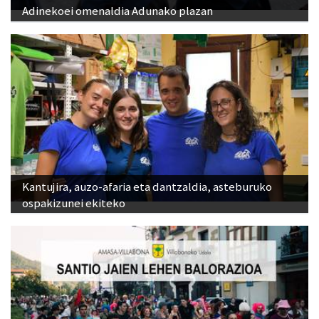
Adinekoei omenaldia Adunako plazan
Kantujira, auzo-afaria eta dantzaldia, asteburuko
ospakizunei ekiteko