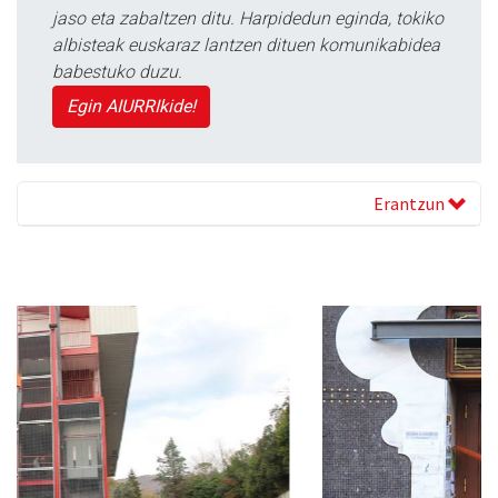
jaso eta zabaltzen ditu. Harpidedun eginda, tokiko
albisteak euskaraz lantzen dituen komunikabidea
babestuko duzu.
Egin AIURRIkide!
Erantzun