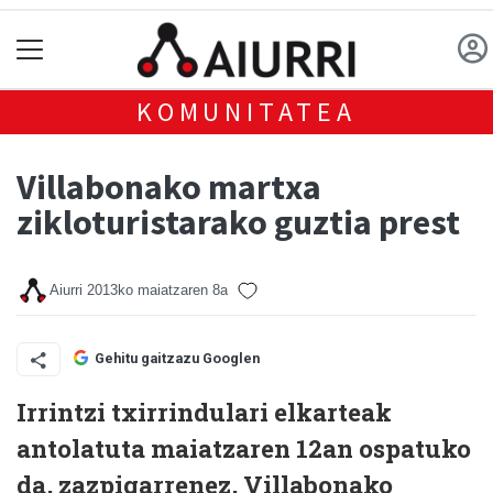
KOMUNITATEA
Villabonako martxa
zikloturistarako guztia prest
Aiurri
2013ko maiatzaren 8a
Gehitu gaitzazu Googlen
Irrintzi txirrindulari elkarteak
antolatuta maiatzaren 12an ospatuko
da, zazpigarrenez, Villabonako