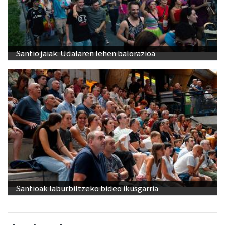
Santio jaiak: Udalaren lehen balorazioa
Santioak laburbiltzeko bideo ikusgarria