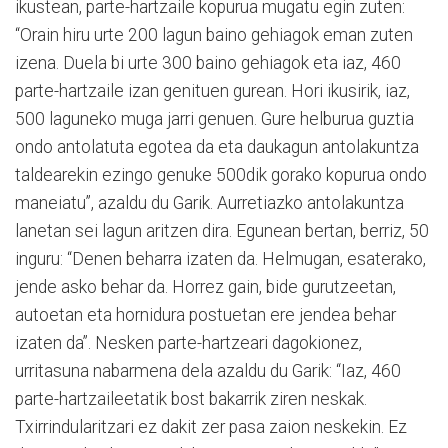
ikustean, parte-hartzaile kopurua mugatu egin zuten:
“Orain hiru urte 200 lagun baino gehiagok eman zuten
izena. Duela bi urte 300 baino gehiagok eta iaz, 460
parte-hartzaile izan genituen gurean. Hori ikusirik, iaz,
500 laguneko muga jarri genuen. Gure helburua guztia
ondo antolatuta egotea da eta daukagun antolakuntza
taldearekin ezingo genuke 500dik gorako kopurua ondo
maneiatu”, azaldu du Garik. Aurretiazko antolakuntza
lanetan sei lagun aritzen dira. Egunean bertan, berriz, 50
inguru: “Denen beharra izaten da. Helmugan, esaterako,
jende asko behar da. Horrez gain, bide gurutzeetan,
autoetan eta hornidura postuetan ere jendea behar
izaten da”. Nesken parte-hartzeari dagokionez,
urritasuna nabarmena dela azaldu du Garik: “Iaz, 460
parte-hartzaileetatik bost bakarrik ziren neskak.
Txirrindularitzari ez dakit zer pasa zaion neskekin. Ez