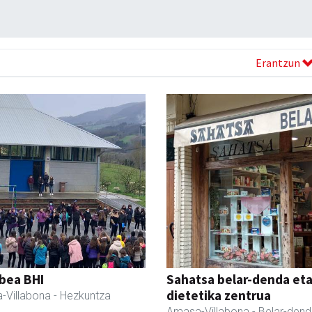
Erantzun
bea BHI
Sahatsa belar-denda et
dietetika zentrua
-Villabona
- Hezkuntza
Amasa-Villabona
- Belar-den