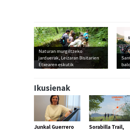
Naturan murgiltzeko
jarduerak, Leizaran Bisitarien
Sant
Etxearen eskutik
balo
Ikusienak
Junkal Guerrero
Sorabilla Trail,