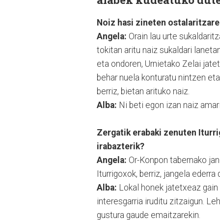
Noiz hasi zineten ostalaritza
Angela:
Orain lau urte sukaldarit
tokitan aritu naiz sukaldari lanet
eta ondoren, Urnietako Zelai jatet
behar nuela konturatu nintzen eta
berriz, bietan arituko naiz.
Alba:
Ni beti egon izan naiz amari
Zergatik erabaki zenuten Iturr
irabazterik?
Angela:
Or-Konpon tabernako jang
Iturrigoxok, berriz, jangela ederr
Alba:
Lokal honek jatetxeaz gain 
interesgarria iruditu zitzaigun. L
gustura gaude emaitzarekin.