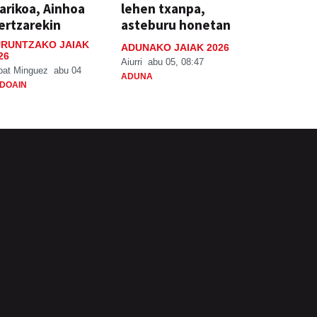
arikoa, Ainhoa
lehen txanpa,
ertzarekin
asteburu honetan
RUNTZAKO JAIAK
ADUNAKO JAIAK 2026
26
Aiurri
abu 05, 08:47
bat Minguez
abu 04
ADUNA
DOAIN