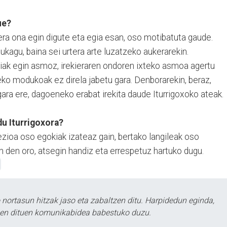
ue?
era ona egin digute eta egia esan, oso motibatuta gaude.
kagu, baina sei urtera arte luzatzeko aukerarekin.
kiak egin asmoz, irekieraren ondoren ixteko asmoa agertu
eko modukoak ez direla jabetu gara. Denborarekin, beraz,
gara ere, dagoeneko erabat irekita daude Iturrigoxoko ateak.
du Iturrigoxora?
ezioa oso egokiak izateaz gain, bertako langileak oso
 den oro, atsegin handiz eta errespetuz hartuko dugu.
ortasun hitzak jaso eta zabaltzen ditu. Harpidedun eginda,
tzen dituen komunikabidea babestuko duzu.