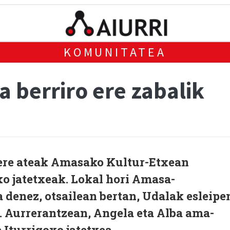
KOMUNITATEA
a berriro ere zabalik
 bere ateak Amasako Kultur-Etxean
o jatetxeak. Lokal hori Amasa-
denez, otsailean bertan, Udalak esleipe
. Aurrerantzean, Angela eta Alba ama-
Iturrigoxo jatetxea.