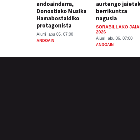
andoaindarra,
aurtengo jaieta
Donostiako Musika
berrikuntza
Hamabostaldiko
nagusia
protagonista
SORABILLAKO JAIA
2026
Aiurri
abu 05, 07:00
Aiurri
abu 06, 07:00
ANDOAIN
ANDOAIN