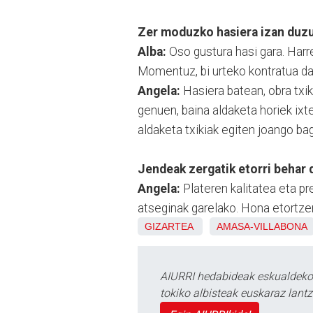
Zer moduzko hasiera izan duz
Alba:
Oso gustura hasi gara. Harr
Momentuz, bi urteko kontratua dau
Angela:
Hasiera batean, obra txi
genuen, baina aldaketa horiek ixt
aldaketa txikiak egiten joango ba
Jendeak zergatik etorri behar 
Angela:
Plateren kalitatea eta pr
atseginak garelako. Hona etortzen
GIZARTEA
AMASA-VILLABONA
AIURRI hedabideak eskualdeko n
tokiko albisteak euskaraz lan