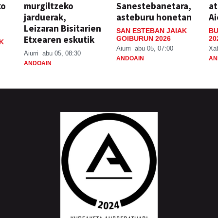
ko
murgiltzeko
Sanestebanetara,
at
jarduerak,
asteburu honetan
Ai
Leizaran Bisitarien
SAN ESTEBAN JAIAK
BU
Etxearen eskutik
GOIBURUN 2026
20
K
Aiurri
abu 05, 07:00
Xa
Aiurri
abu 05, 08:30
ANDOAIN
AN
ANDOAIN