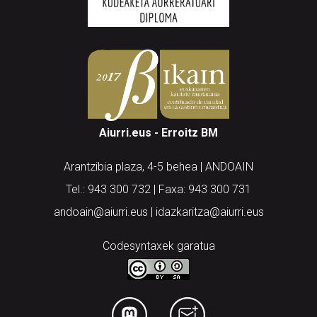
Aiurri.eus - Erroitz BM
Arantzibia plaza, 4-5 behea | ANDOAIN
Tel.: 943 300 732 | Faxa: 943 300 731
andoain@aiurri.eus | idazkaritza@aiurri.eus
Codesyntaxek garatua