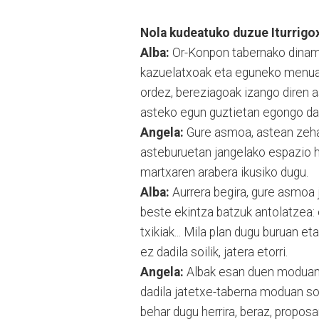
Nola kudeatuko duzue Iturrigo
Alba:
Or-Konpon tabernako dinamik
kazuelatxoak eta eguneko menuak
ordez, bereziagoak izango diren 
asteko egun guztietan egongo da z
Angela:
Gure asmoa, astean zehar
asteburuetan jangelako espazio ho
martxaren arabera ikusiko dugu.
Alba:
Aurrera begira, gure asmoa j
beste ekintza batzuk antolatzea:
txikiak... Mila plan dugu buruan et
ez dadila soilik, jatera etorri.
Angela:
Albak esan duen moduan,
dadila jatetxe-taberna moduan soil
behar dugu herrira, beraz, propo