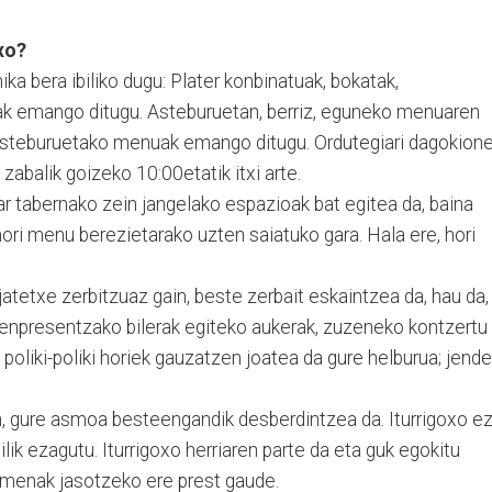
xo?
a bera ibiliko dugu: Plater konbinatuak, bokatak,
 emango ditugu. Asteburuetan, berriz, eguneko menuaren
asteburuetako menuak emango ditugu. Ordutegiari dagokione
abalik goizeko 10:00etatik itxi arte.
 tabernako zein jangelako espazioak bat egitea da, baina
ri menu berezietarako uzten saiatuko gara. Hala ere, hori
atetxe zerbitzuaz gain, beste zerbait eskaintzea da, hau da,
 enpresentzako bilerak egiteko aukerak, zuzeneko kontzertu
a poliki-poliki horiek gauzatzen joatea da gure helburua; jend
 gure asmoa besteengandik desberdintzea da. Iturrigoxo e
ik ezagutu. Iturrigoxo herriaren parte da eta guk egokitu
samenak jasotzeko ere prest gaude.