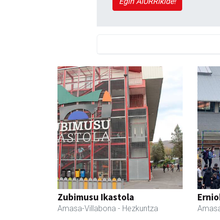
Egin AIURRIkide!
Zubimusu Ikastola
Ernio
Amasa-Villabona
- Hezkuntza
Amasa