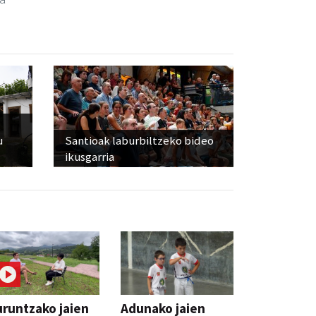
u
Santioak laburbiltzeko bideo
ikusgarria
runtzako jaien
Adunako jaien