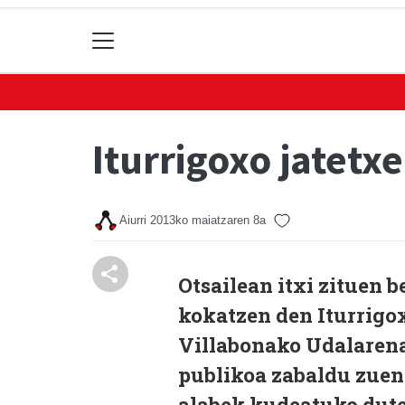
Iturrigoxo jatetxe
Aiurri
2013ko maiatzaren 8a
Otsailean itxi zituen
kokatzen den Iturrigox
Villabonako Udalarena 
publikoa zabaldu zuen
alabek kudeatuko dute 