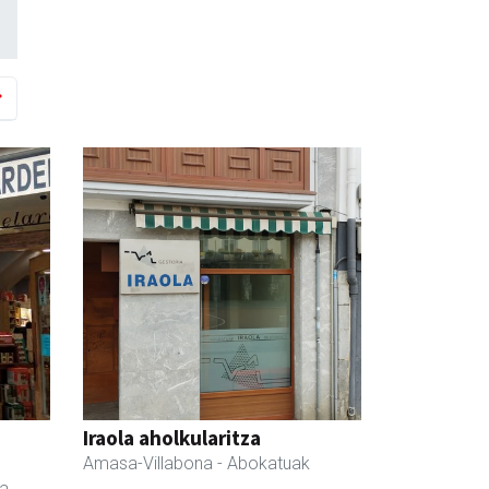
a
Iraola aholkularitza
Amasa-Villabona
- Abokatuak
da