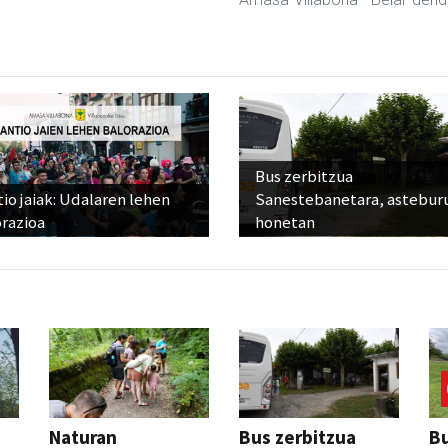
Bus zerbitzua
io jaiak: Udalaren lehen
Sanestebanetara, astebur
razioa
honetan
Naturan
Bus zerbitzua
Bu