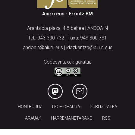
Aiurri.eus - Erroitz BM
Arantzibia plaza, 4-5 behea | ANDOAIN
Tel.: 943 300 732 | Faxa: 943 300 731
andoain@aiurri.eus | idazkaritza@aiurri.eus
Codesyntaxek garatua
HONI BURUZ
LEGE OHARRA
PUBLIZITATEA
ARAUAK
HARREMANETARAKO
RSS