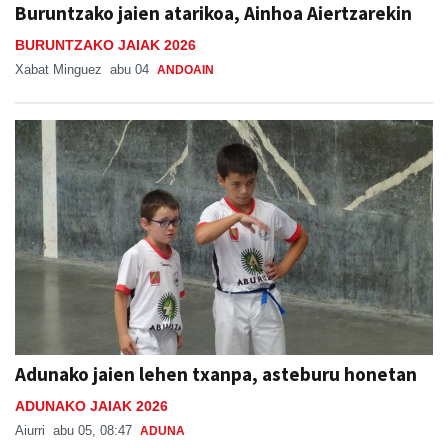
Buruntzako jaien atarikoa, Ainhoa Aiertzarekin
BURUNTZAKO JAIAK 2026
Xabat Minguez
abu 04
ANDOAIN
Adunako jaien lehen txanpa, asteburu honetan
ADUNAKO JAIAK 2026
Aiurri
abu 05, 08:47
ADUNA