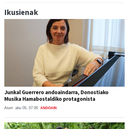
Ikusienak
Junkal Guerrero andoaindarra, Donostiako
Musika Hamabostaldiko protagonista
Aiurri
abu 05, 07:00
ANDOAIN