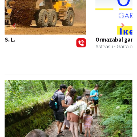
Previous
Next
Ormazabal garraioak
Asteasu
- Garraioak