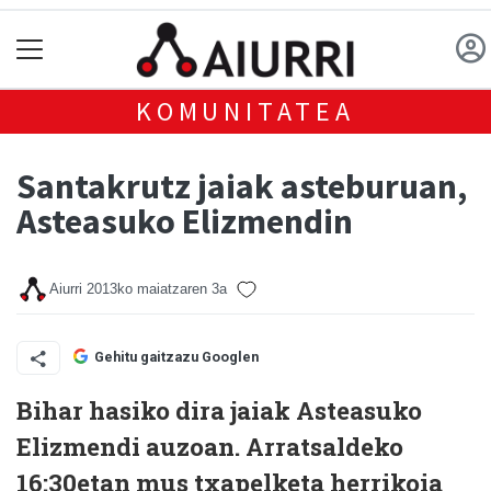
KOMUNITATEA
Santakrutz jaiak asteburuan,
Asteasuko Elizmendin
Aiurri
2013ko maiatzaren 3a
Gehitu gaitzazu Googlen
Bihar hasiko dira jaiak Asteasuko
Elizmendi auzoan. Arratsaldeko
16:30etan mus txapelketa herrikoia