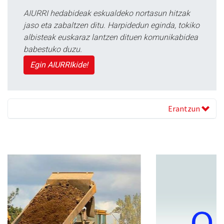
AIURRI hedabideak eskualdeko nortasun hitzak
jaso eta zabaltzen ditu. Harpidedun eginda, tokiko
albisteak euskaraz lantzen dituen komunikabidea
babestuko duzu.
Egin AIURRIkide!
Erantzun