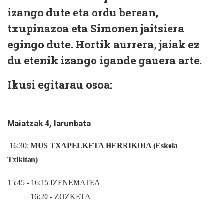
izango dute eta ordu berean,
txupinazoa eta Simonen jaitsiera
egingo dute. Hortik aurrera, jaiak ez
du etenik izango igande gauera arte.
Ikusi egitarau osoa:
Maiatzak 4, larunbata
16:30:
MUS TXAPELKETA HERRIKOIA (Eskola
Txikitan)
15:45 - 16:15 IZENEMATEA
16:20 - ZOZKETA