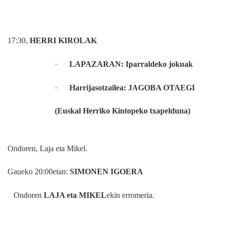
17:30,
HERRI KIROLAK
·
LAPAZARAN: Iparraldeko jokuak
·
Harrijasotzailea: JAGOBA OTAEGI
(Euskal Herriko Kintopeko txapelduna)
Ondoren, Laja eta Mikel.
Gaueko 20:00etan:
SIMONEN IGOERA
Ondoren
LAJA eta MIKEL
ekin erromeria.