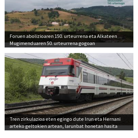
Foruen abolizioaren 150. urteurrena eta Alkateen
Mugimenduaren 50. urteurrena gogoan
Tren zirkulazioa eten egingo dute Irun eta Hernani
arteko geltokien artean, larunbat honetan hasita