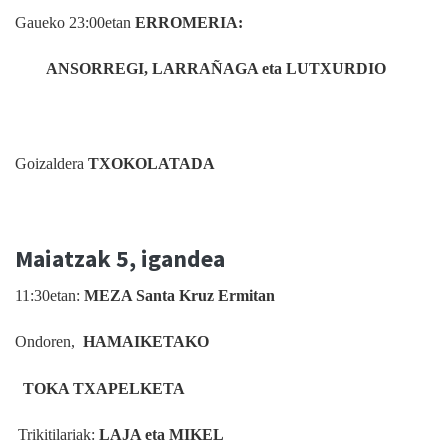
Gaueko 23:00etan
ERROMERIA:
ANSORREGI, LARRAÑAGA eta LUTXURDIO
Goizaldera
TXOKOLATADA
Maiatzak 5, igandea
11:30etan:
MEZA Santa Kruz Ermitan
Ondoren,
HAMAIKETAKO
TOKA TXAPELKETA
Trikitilariak:
LAJA eta MIKEL