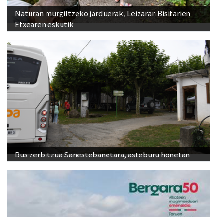
Naturan murgiltzeko jarduerak, Leizaran Bisitarien
Etxearen eskutik
Bus zerbitzua Sanestebanetara, asteburu honetan