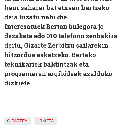
haur saharar bat etxean hartzeko
deia luzatu nahi die.
Interesatuek Bertan bulegora jo
dezakete edo 010 telefono zenbakira
deitu, Gizarte Zerbitzu sailarekin
hitzordua eskatzeko. Bertako
teknikariek baldintzak eta
programaren argibideak azalduko
dizkiete.
GIZARTEA
URNIETA