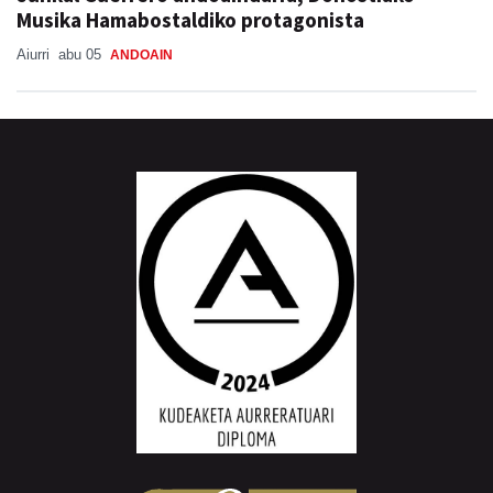
Musika Hamabostaldiko protagonista
Aiurri
abu 05
ANDOAIN