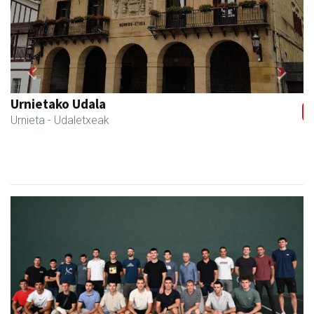
Previous
Next
Urnietako Udala
Urnieta
- Udaletxeak