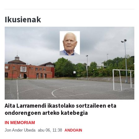
Ikusienak
Aita Larramendi ikastolako sortzaileen eta
ondorengoen arteko katebegia
IN MEMORIAM
Jon Ander Ubeda
abu 06, 11:38
ANDOAIN