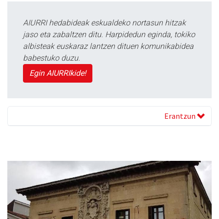
AIURRI hedabideak eskualdeko nortasun hitzak
jaso eta zabaltzen ditu. Harpidedun eginda, tokiko
albisteak euskaraz lantzen dituen komunikabidea
babestuko duzu.
Egin AIURRIkide!
Erantzun