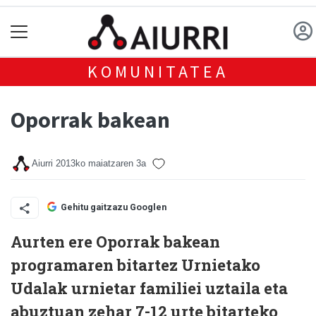
KOMUNITATEA
Oporrak bakean
Aiurri
2013ko maiatzaren 3a
Gehitu gaitzazu Googlen
Aurten ere Oporrak bakean
programaren bitartez Urnietako
Udalak urnietar familiei uztaila eta
abuztuan zehar 7-12 urte bitarteko