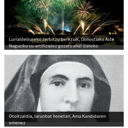
Lurraldebuseko zerbitzu bereziak, Donostiako Aste
Nagusiko su-artifizialez gozatu ahal izateko
Otoitzaldia, larunbat honetan, Ama Kandidaren
omenez