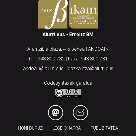
Aiurri.eus - Erroitz BM
Arantzibia plaza, 4-5 behea | ANDOAIN
Tel.: 943 300 732 | Faxa: 943 300 731
andoain@aiurri.eus | idazkaritza@aiurri.eus
Codesyntaxek garatua
HONI BURUZ
LEGE OHARRA
PUBLIZITATEA