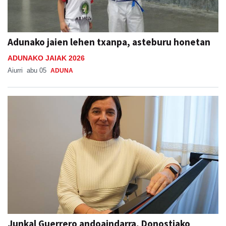
Adunako jaien lehen txanpa, asteburu honetan
ADUNAKO JAIAK 2026
Aiurri
abu 05
ADUNA
Junkal Guerrero andoaindarra, Donostiako