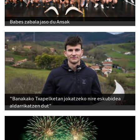
Babes zabala jaso du Ansak
"Banakako Txapelketan jokatzeko nire eskubidea
aldarrikatzen dut"