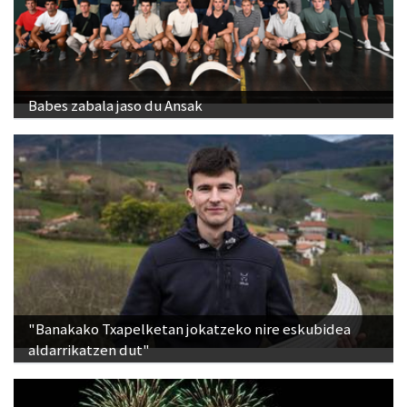
Babes zabala jaso du Ansak
"Banakako Txapelketan jokatzeko nire eskubidea
aldarrikatzen dut"