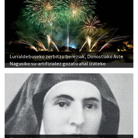
Lurraldebuseko zerbitzu bereziak, Donostiako Aste
Nagusiko su-artifizialez gozatu ahal izateko
Otoitzaldia, larunbat honetan, Ama Kandidaren
omenez