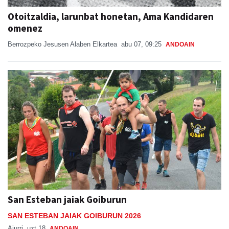
omenez
Berrozpeko Jesusen Alaben Elkartea
abu 07, 09:25
ANDOAIN
San Esteban jaiak Goiburun
SAN ESTEBAN JAIAK GOIBURUN 2026
Aiurri
uzt 18
ANDOAIN