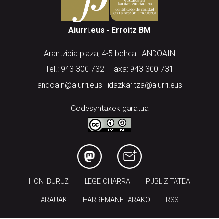
Aiurri.eus - Erroitz BM
Arantzibia plaza, 4-5 behea | ANDOAIN
Tel.: 943 300 732 | Faxa: 943 300 731
andoain@aiurri.eus | idazkaritza@aiurri.eus
Codesyntaxek garatua
HONI BURUZ
LEGE OHARRA
PUBLIZITATEA
ARAUAK
HARREMANETARAKO
RSS