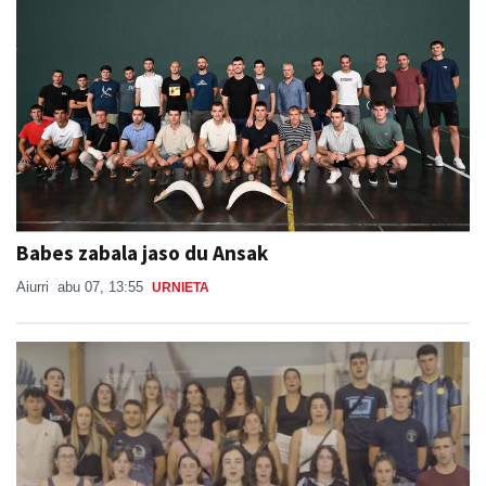
Babes zabala jaso du Ansak
Aiurri
abu 07, 13:55
URNIETA