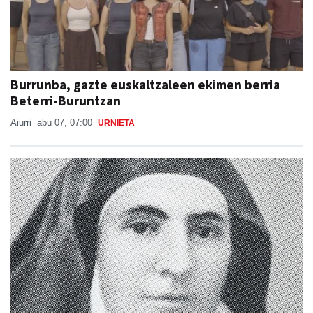
Burrunba, gazte euskaltzaleen ekimen berria
Beterri-Buruntzan
Aiurri
abu 07, 07:00
URNIETA
Otoitzaldia, larunbat honetan, Ama Kandidaren