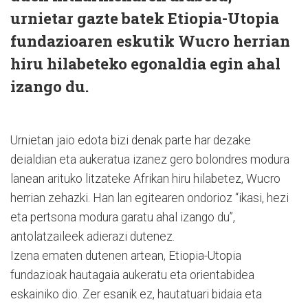
urnietar gazte batek Etiopia-Utopia
fundazioaren eskutik Wucro herrian
hiru hilabeteko egonaldia egin ahal
izango du.
Urnietan jaio edota bizi denak parte har dezake
deialdian eta aukeratua izanez gero bolondres modura
lanean arituko litzateke Afrikan hiru hilabetez, Wucro
herrian zehazki. Han lan egitearen ondorioz “ikasi, hezi
eta pertsona modura garatu ahal izango du”,
antolatzaileek adierazi dutenez.
Izena ematen dutenen artean, Etiopia-Utopia
fundazioak hautagaia aukeratu eta orientabidea
eskainiko dio. Zer esanik ez, hautatuari bidaia eta