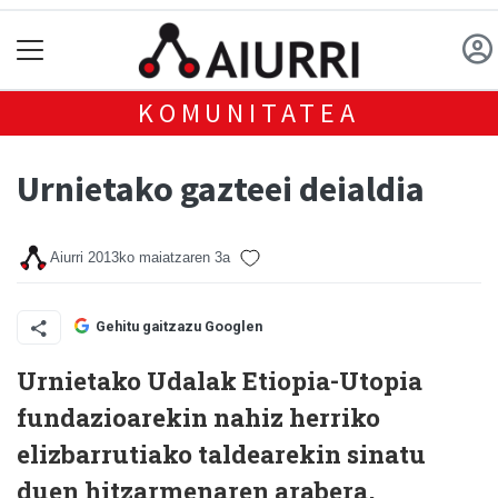
KOMUNITATEA
Urnietako gazteei deialdia
Aiurri
2013ko maiatzaren 3a
Gehitu gaitzazu Googlen
Urnietako Udalak Etiopia-Utopia
fundazioarekin nahiz herriko
elizbarrutiako taldearekin sinatu
duen hitzarmenaren arabera,