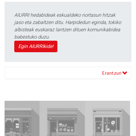
AIURRI hedabideak eskualdeko nortasun hitzak
jaso eta zabaltzen ditu. Harpidedun eginda, tokiko
albisteak euskaraz lantzen dituen komunikabidea
babestuko duzu.
Egin AIURRIkide!
Erantzun