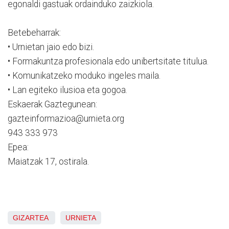
egonaldi gastuak ordainduko zaizkiola.
Betebeharrak:
• Urnietan jaio edo bizi.
• Formakuntza profesionala edo unibertsitate titulua.
• Komunikatzeko moduko ingeles maila.
• Lan egiteko ilusioa eta gogoa.
Eskaerak Gaztegunean:
gazteinformazioa@urnieta.org
943 333 973
Epea:
Maiatzak 17, ostirala.
GIZARTEA
URNIETA