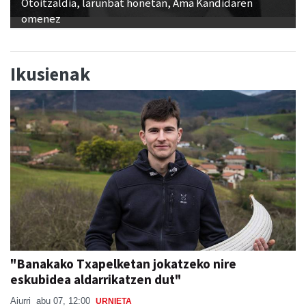
Ikusienak
"Banakako Txapelketan jokatzeko nire
eskubidea aldarrikatzen dut"
Aiurri
abu 07, 12:00
URNIETA