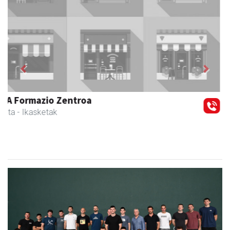
Previous
Next
Urnietako AEK euskaltegia
Urnieta
- Euskaltegiak