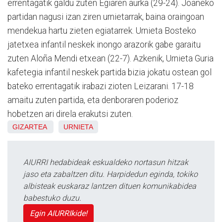
errentagatik galdu zuten Egiaren aurka (29-24). Joaneko
partidan nagusi izan ziren urnietarrak, baina oraingoan
mendekua hartu zieten egiatarrek. Urnieta Bosteko
jatetxea infantil neskek inongo arazorik gabe garaitu
zuten Aloña Mendi etxean (22-7). Azkenik, Urnieta Guria
kafetegia infantil neskek partida bizia jokatu ostean gol
bateko errentagatik irabazi zioten Leizarani. 17-18
amaitu zuten partida, eta denboraren poderioz
hobetzen ari direla erakutsi zuten.
GIZARTEA
URNIETA
AIURRI hedabideak eskualdeko nortasun hitzak
jaso eta zabaltzen ditu. Harpidedun eginda, tokiko
albisteak euskaraz lantzen dituen komunikabidea
babestuko duzu.
Egin AIURRIkide!