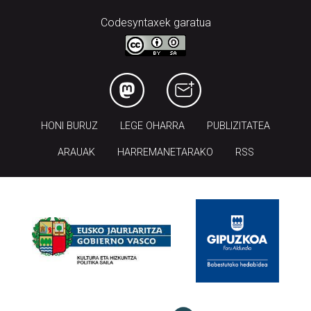
HONI BURUZ
LEGE OHARRA
PUBLIZITATEA
ARAUAK
HARREMANETARAKO
RSS