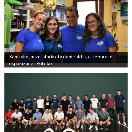
Kantujira, auzo-afaria eta dantzaldia, asteburuko
ospakizunei ekiteko
Babes zabala jaso du Ansak