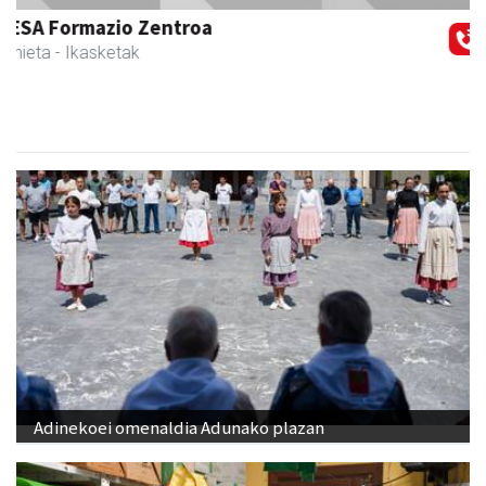
Urnieta
- Hezkuntza
Adinekoei omenaldia Adunako plazan