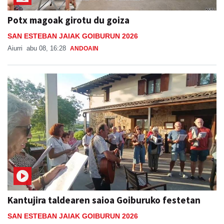
SAN ESTEBAN JAIAK GOIBURUN 2026
Aiurri
abu 08, 16:28
ANDOAIN
Kantujira taldearen saioa Goiburuko festetan
SAN ESTEBAN JAIAK GOIBURUN 2026
Jon Ander Ubeda
abu 07, 20:37
ANDOAIN