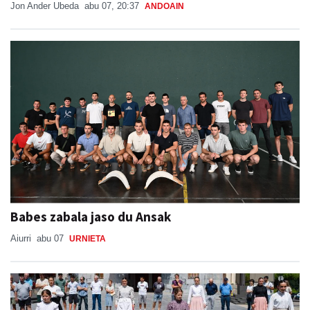
Babes zabala jaso du Ansak
Aiurri
abu 07
URNIETA