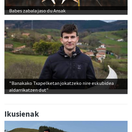
"Banakako Txapelketan jokatzeko nire eskubidea
aldarrikatzen dut"
Ikusienak