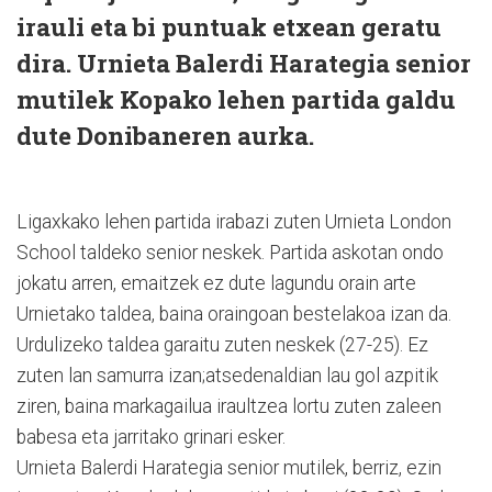
irauli eta bi puntuak etxean geratu
dira. Urnieta Balerdi Harategia senior
mutilek Kopako lehen partida galdu
dute Donibaneren aurka.
Ligaxkako lehen partida irabazi zuten Urnieta London
School taldeko senior neskek. Partida askotan ondo
jokatu arren, emaitzek ez dute lagundu orain arte
Urnietako taldea, baina oraingoan bestelakoa izan da.
Urdulizeko taldea garaitu zuten neskek (27-25). Ez
zuten lan samurra izan;atsedenaldian lau gol azpitik
ziren, baina markagailua iraultzea lortu zuten zaleen
babesa eta jarritako grinari esker.
Urnieta Balerdi Harategia senior mutilek, berriz, ezin