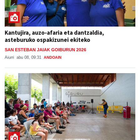
Kantujira, auzo-afaria eta dantzaldia,
asteburuko ospakizunei ekiteko
SAN ESTEBAN JAIAK GOIBURUN 2026
Aiurri
abu 08, 09:31
ANDOAIN
Potx magoak girotu du goiza