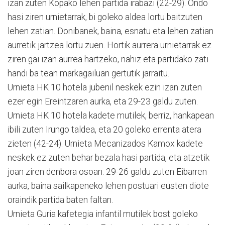
izan zuten Kopako lehen partida irabazi (22-29). Ondo
hasi ziren urnietarrak, bi goleko aldea lortu baitzuten
lehen zatian. Donibanek, baina, esnatu eta lehen zatian
aurretik jartzea lortu zuen. Hortik aurrera urnietarrak ez
ziren gai izan aurrea hartzeko, nahiz eta partidako zati
handi ba tean markagailuan gertutik jarraitu.
Urnieta HK 10 hotela jubenil neskek ezin izan zuten
ezer egin Ereintzaren aurka, eta 29-23 galdu zuten.
Urnieta HK 10 hotela kadete mutilek, berriz, hankapean
ibili zuten Irungo taldea, eta 20 goleko errenta atera
zieten (42-24). Urnieta Mecanizados Kamox kadete
neskek ez zuten behar bezala hasi partida, eta atzetik
joan ziren denbora osoan. 29-26 galdu zuten Eibarren
aurka, baina sailkapeneko lehen postuari eusten diote
oraindik partida baten faltan.
Urnieta Guria kafetegia infantil mutilek bost goleko