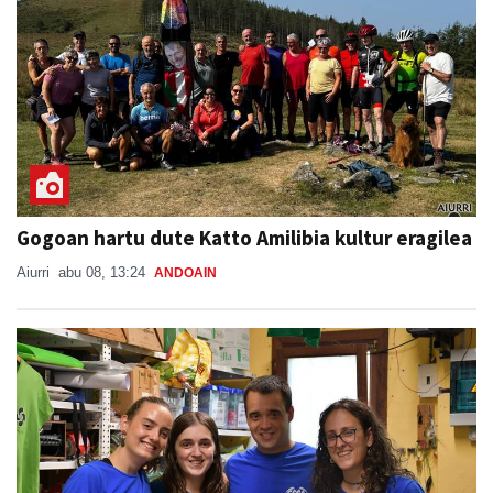
Gogoan hartu dute Katto Amilibia kultur eragilea
Aiurri
abu 08, 13:24
ANDOAIN