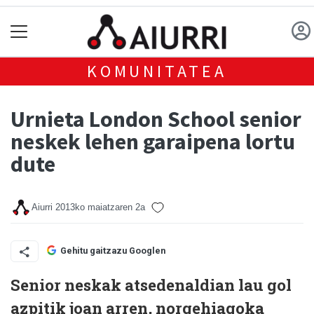
KOMUNITATEA
Urnieta London School senior
neskek lehen garaipena lortu
dute
Aiurri
2013ko maiatzaren 2a
Gehitu gaitzazu Googlen
Senior neskak atsedenaldian lau gol
azpitik joan arren, norgehiagoka