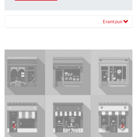
Erantzun
Previous
Next
Magale Ikastetxea