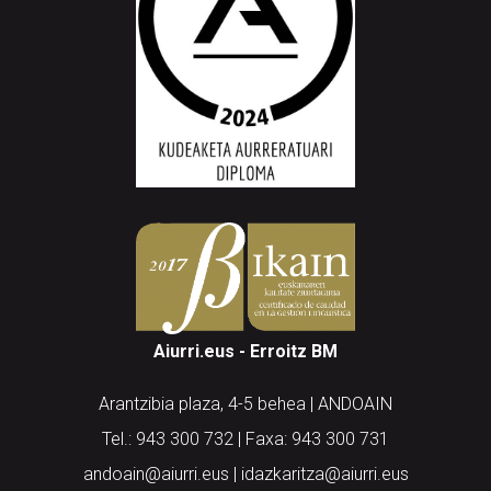
Aiurri.eus - Erroitz BM
Arantzibia plaza, 4-5 behea | ANDOAIN
Tel.: 943 300 732 | Faxa: 943 300 731
andoain@aiurri.eus | idazkaritza@aiurri.eus
Codesyntaxek garatua