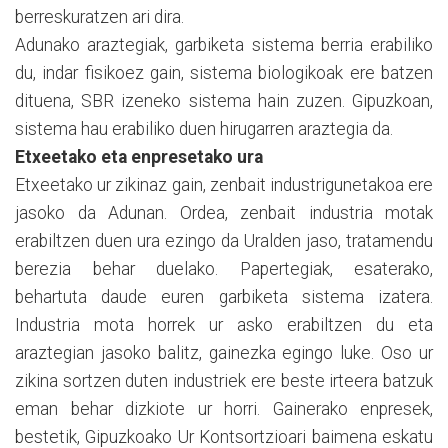
berreskuratzen ari dira.
Adunako araztegiak, garbiketa sistema berria erabiliko
du, indar fisikoez gain, sistema biologikoak ere batzen
dituena, SBR izeneko sistema hain zuzen. Gipuzkoan,
sistema hau erabiliko duen hirugarren araztegia da.
Etxeetako eta enpresetako ura
Etxeetako ur zikinaz gain, zenbait industrigunetakoa ere
jasoko da Adunan. Ordea, zenbait industria motak
erabiltzen duen ura ezingo da Uralden jaso, tratamendu
berezia behar duelako. Papertegiak, esaterako,
behartuta daude euren garbiketa sistema izatera.
Industria mota horrek ur asko erabiltzen du eta
araztegian jasoko balitz, gainezka egingo luke. Oso ur
zikina sortzen duten industriek ere beste irteera batzuk
eman behar dizkiote ur horri. Gainerako enpresek,
bestetik, Gipuzkoako Ur Kontsortzioari baimena eskatu