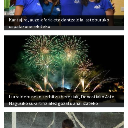
Kantujira, auzo-afaria eta dantzaldia, asteburuko
ospakizunei ekiteko
Lurraldebuseko zerbitzu bereziak, Donostiako Aste
Nagusiko su-artifizialez gozatu ahal izateko