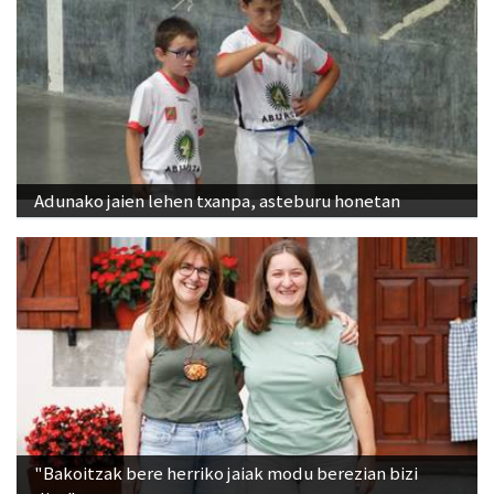
Adunako jaien lehen txanpa, asteburu honetan
"Bakoitzak bere herriko jaiak modu berezian bizi