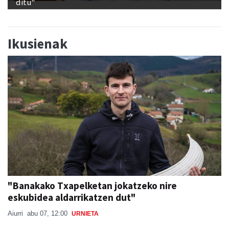
ditu"
Ikusienak
"Banakako Txapelketan jokatzeko nire
eskubidea aldarrikatzen dut"
Aiurri
abu 07, 12:00
URNIETA