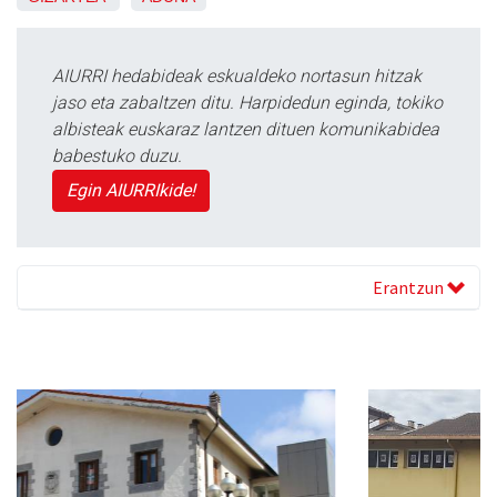
AIURRI hedabideak eskualdeko nortasun hitzak
jaso eta zabaltzen ditu. Harpidedun eginda, tokiko
albisteak euskaraz lantzen dituen komunikabidea
babestuko duzu.
Egin AIURRIkide!
Erantzun