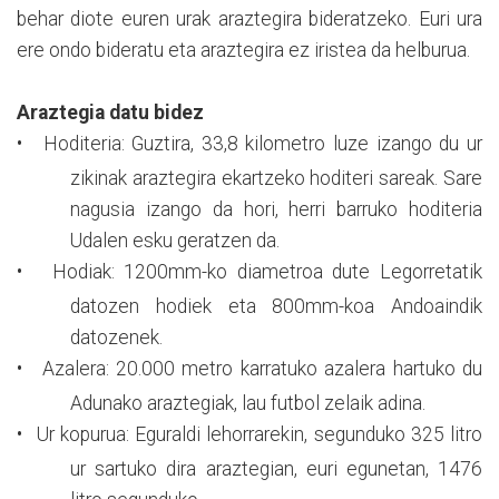
behar diote euren urak araztegira bideratzeko. Euri ura
ere ondo bideratu eta araztegira ez iristea da helburua.
Araztegia datu bidez
•
Hoditeria:
Guztira, 33,8 kilometro luze izango du ur
zikinak araztegira ekartzeko hoditeri sareak. Sare
nagusia izango da hori, herri barruko hoditeria
Udalen esku geratzen da.
•
Hodiak:
1200mm-ko diametroa dute Legorretatik
datozen hodiek eta 800mm-koa Andoaindik
datozenek.
•
Azalera:
20.000 metro karratuko azalera hartuko du
Adunako araztegiak, lau futbol zelaik adina.
•
Ur kopurua:
Eguraldi lehorrarekin, segunduko 325 litro
ur sartuko dira araztegian, euri egunetan, 1476