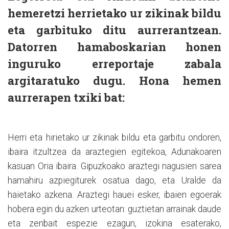
hemeretzi herrietako ur zikinak bildu
eta garbituko ditu aurrerantzean.
Datorren hamaboskarian honen
inguruko erreportaje zabala
argitaratuko dugu. Hona hemen
aurrerapen txiki bat:
Herri eta hirietako ur zikinak bildu eta garbitu ondoren,
ibaira itzultzea da araztegien egitekoa, Adunakoaren
kasuan Oria ibaira. Gipuzkoako araztegi nagusien sarea
hamahiru azpiegiturek osatua dago, eta Uralde da
haietako azkena. Araztegi hauei esker, ibaien egoerak
hobera egin du azken urteotan: guztietan arrainak daude
eta zenbait espezie ezagun, izokina esaterako,