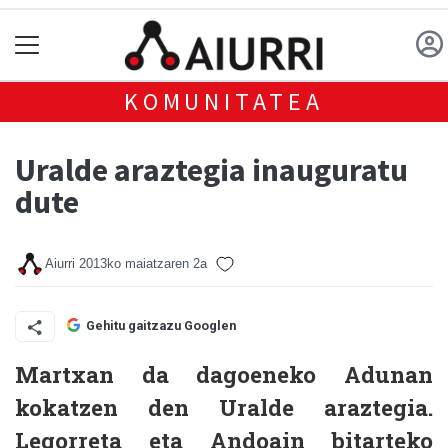
KOMUNITATEA
Uralde araztegia inauguratu
dute
Aiurri
2013ko maiatzaren 2a
Gehitu gaitzazu Googlen
Martxan da dagoeneko Adunan
kokatzen den Uralde araztegia.
Legorreta eta Andoain bitarteko