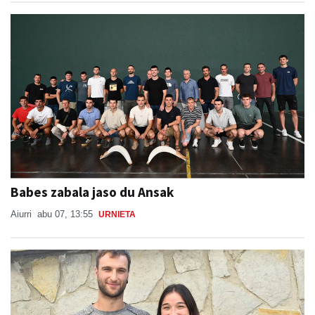
Babes zabala jaso du Ansak
Aiurri
abu 07, 13:55
URNIETA