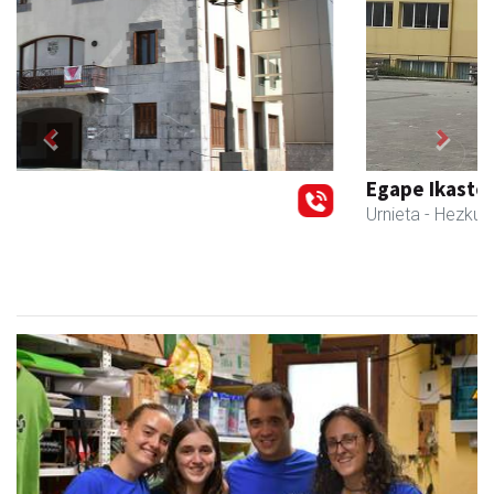
Previous
Next
Egape Ikastola
Urnieta
- Hezkuntza