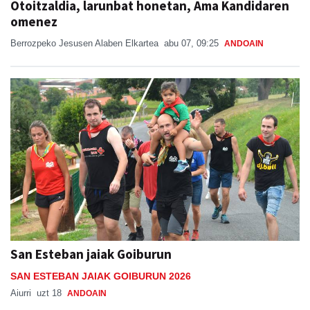
Otoitzaldia, larunbat honetan, Ama Kandidaren
omenez
Berrozpeko Jesusen Alaben Elkartea
abu 07, 09:25
ANDOAIN
San Esteban jaiak Goiburun
SAN ESTEBAN JAIAK GOIBURUN 2026
Aiurri
uzt 18
ANDOAIN