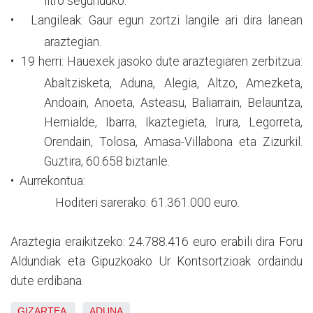
litro segunduko.
•
Langileak:
Gaur egun zortzi langile ari dira lanean
araztegian.
•
19 herri:
Hauexek jasoko dute araztegiaren zerbitzua:
Abaltzisketa, Aduna, Alegia, Altzo, Amezketa,
Andoain, Anoeta, Asteasu, Baliarrain, Belauntza,
Hernialde, Ibarra, Ikaztegieta, Irura, Legorreta,
Orendain, Tolosa, Amasa-Villabona eta Zizurkil.
Guztira, 60.658 biztanle.
•
Aurrekontua:
Hoditeri sarerako:
61.361.000 euro.
Araztegia eraikitzeko:
24.788.416 euro erabili dira Foru
Aldundiak eta Gipuzkoako Ur Kontsortzioak ordaindu
dute erdibana.
GIZARTEA
ADUNA