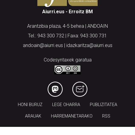
Aiurri.eus - Erroitz BM
Arantzibia plaza, 4-5 behea | ANDOAIN
Tel.: 943 300 732 | Faxa: 943 300 731
andoain@aiurri.eus | idazkaritza@aiurri.eus
Codesyntaxek garatua
HONI BURUZ
LEGE OHARRA
PUBLIZITATEA
ARAUAK
HARREMANETARAKO
RSS