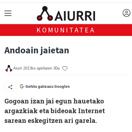
KOMUNITATEA
Andoain jaietan
Aiurri
2013ko apirilaren 30a
Gehitu gaitzazu Googlen
Gogoan izan jai egun hauetako
argazkiak eta bideoak Internet
sarean eskegitzen ari garela.