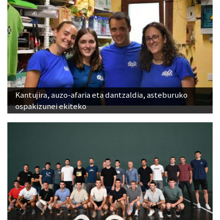
Kantujira, auzo-afaria eta dantzaldia, asteburuko
ospakizunei ekiteko