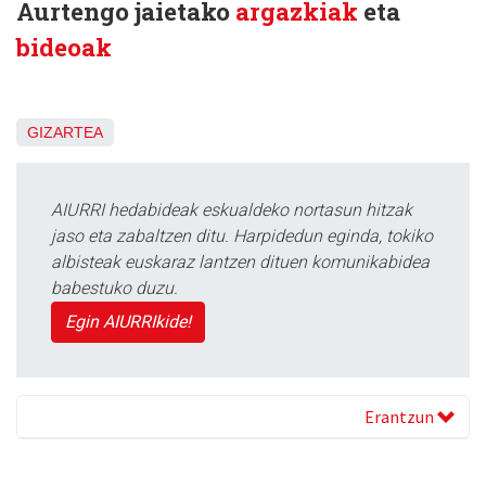
Aurtengo jaietako
argazkiak
eta
bideoak
GIZARTEA
AIURRI hedabideak eskualdeko nortasun hitzak
jaso eta zabaltzen ditu. Harpidedun eginda, tokiko
albisteak euskaraz lantzen dituen komunikabidea
babestuko duzu.
Egin AIURRIkide!
Erantzun