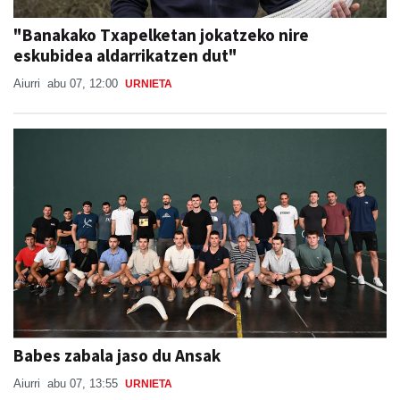
"Banakako Txapelketan jokatzeko nire
eskubidea aldarrikatzen dut"
Aiurri
abu 07, 12:00
URNIETA
Babes zabala jaso du Ansak
Aiurri
abu 07, 13:55
URNIETA