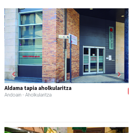
Previous
Next
Bengoetxea autoeskola
Andoain
- Autoeskolak