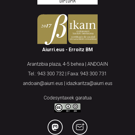
Aiurri.eus - Erroitz BM
Arantzibia plaza, 4-5 behea | ANDOAIN
Tel.: 943 300 732 | Faxa: 943 300 731
andoain@aiurri.eus | idazkaritza@aiurri.eus
Codesyntaxek garatua