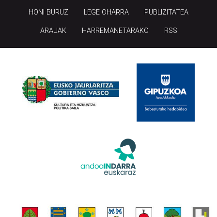
HONI BURUZ
LEGE OHARRA
PUBLIZITATEA
ARAUAK
HARREMANETARAKO
RSS