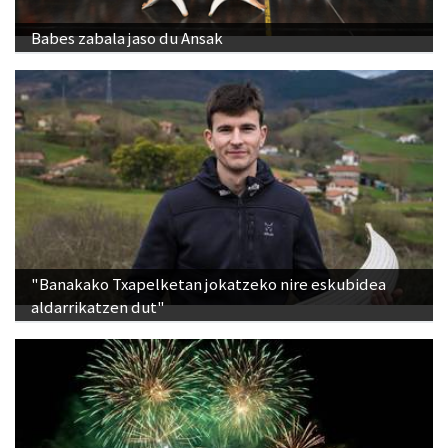
Babes zabala jaso du Ansak
"Banakako Txapelketan jokatzeko nire eskubidea
aldarrikatzen dut"