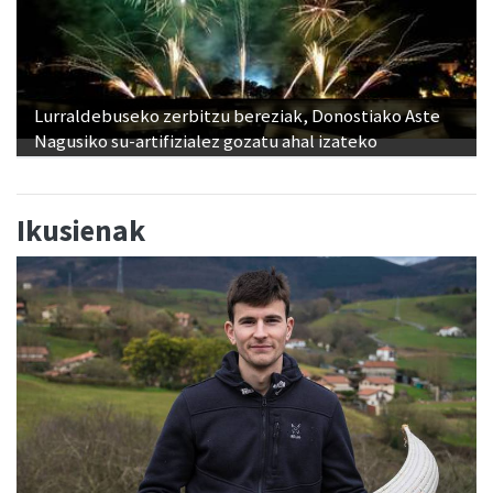
Lurraldebuseko zerbitzu bereziak, Donostiako Aste
Nagusiko su-artifizialez gozatu ahal izateko
Ikusienak