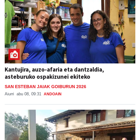
Kantujira, auzo-afaria eta dantzaldia,
asteburuko ospakizunei ekiteko
SAN ESTEBAN JAIAK GOIBURUN 2026
Aiurri
abu 08, 09:31
ANDOAIN