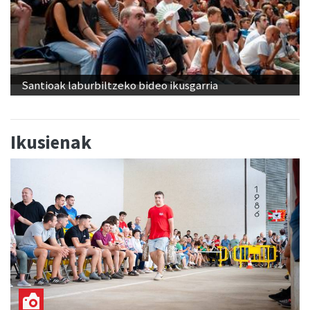
Santioak laburbiltzeko bideo ikusgarria
Ikusienak