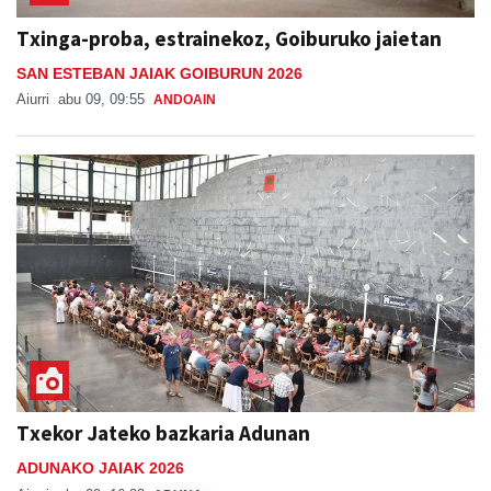
Txinga-proba, estrainekoz, Goiburuko jaietan
SAN ESTEBAN JAIAK GOIBURUN 2026
Aiurri
abu 09, 09:55
ANDOAIN
Txekor Jateko bazkaria Adunan
ADUNAKO JAIAK 2026