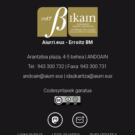
Aiurri.eus - Erroitz BM
Arantzibia plaza, 4-5 behea | ANDOAIN
Tel.: 943 300 732 | Faxa: 943 300 731
andoain@aiurri.eus | idazkaritza@aiurri.eus
Codesyntaxek garatua