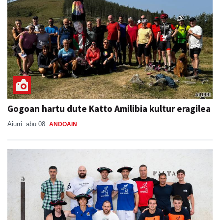
Gogoan hartu dute Katto Amilibia kultur eragilea
Aiurri
abu 08
ANDOAIN