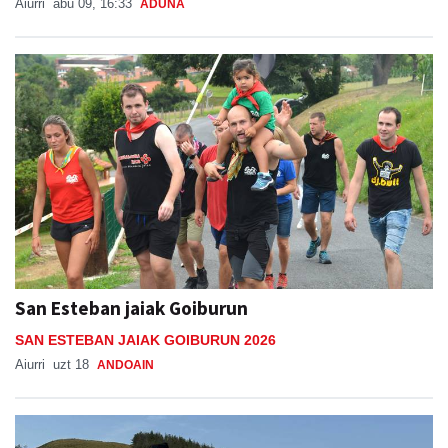
Aiurri
abu 09, 16:33
ADUNA
San Esteban jaiak Goiburun
SAN ESTEBAN JAIAK GOIBURUN 2026
Aiurri
uzt 18
ANDOAIN