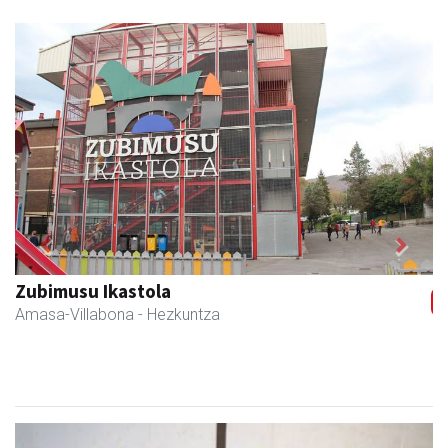
Previous
Next
Zubimusu Ikastola
Amasa-Villabona
- Hezkuntza