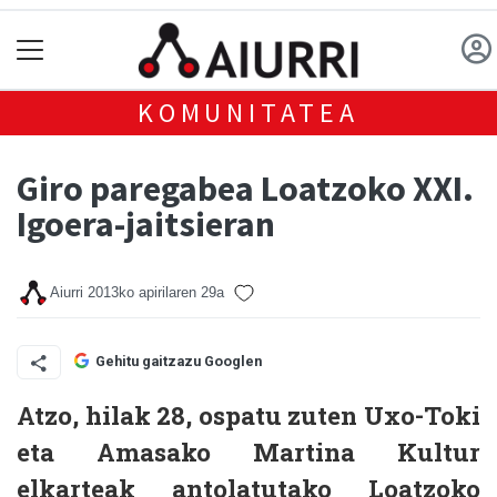
KOMUNITATEA
Giro paregabea Loatzoko XXI.
Igoera-jaitsieran
Aiurri
2013ko apirilaren 29a
Gehitu gaitzazu Googlen
Atzo, hilak 28, ospatu zuten Uxo-Toki
eta Amasako Martina Kultur
elkarteak antolatutako Loatzoko