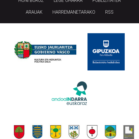
HONI BURUZ
LEGE OHARRA
PUBLIZITATEA
ARAUAK
HARREMANETARAKO
RSS