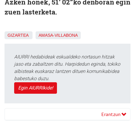
Azken honek, 51’ 02”ko denboran egin
zuen lasterketa.
GIZARTEA
AMASA-VILLABONA
AIURRI hedabideak eskualdeko nortasun hitzak
jaso eta zabaltzen ditu. Harpidedun eginda, tokiko
albisteak euskaraz lantzen dituen komunikabidea
babestuko duzu.
Egin AIURRIkide!
Erantzun