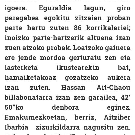
igoera. Eguraldia lagun, giro
paregabea egokitu zitzaien proban
parte hartu zuten 86 korrikalariei;
inoizko parte-hartzerik altuena izan
zuen atzoko probak. Loatzoko gainera
ere jende mordoa gerturatu zen eta
lasterketa ikustearekin bat,
hamaiketakoaz gozatzeko aukera
izan zuten. Hassan Ait-Chaou
billabonatarra izan zen garailea, 42’
50”ko denbora eginez.
Emakumezkoetan, berriz, Aitziber
Ibarbia zizurkildarra nagusitu zen.