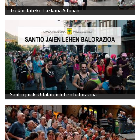
Txekor Jateko bazkaria Adunan
Santio jaiak: Udalaren lehen balorazioa