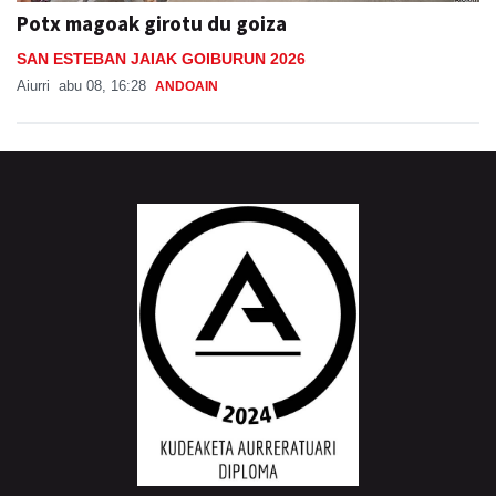
Potx magoak girotu du goiza
SAN ESTEBAN JAIAK GOIBURUN 2026
Aiurri
abu 08, 16:28
ANDOAIN