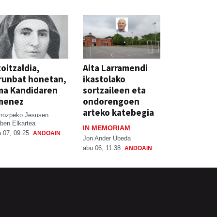
oitzaldia,
Aita Larramendi
runbat honetan,
ikastolako
ma Kandidaren
sortzaileen eta
menez
ondorengoen
arteko katebegia
rrozpeko Jesusen
ben Elkartea
IN MEMORIAM
 07, 09:25
ANDOAIN
Jon Ander Ubeda
abu 06, 11:38
ANDOAIN