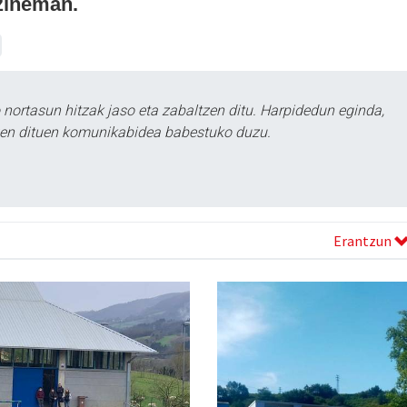
 zineman.
ortasun hitzak jaso eta zabaltzen ditu. Harpidedun eginda,
tzen dituen komunikabidea babestuko duzu.
Erantzun