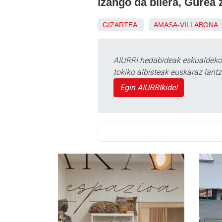
izango da bilera, Gurea
GIZARTEA
AMASA-VILLABONA
AIURRI hedabideak eskualdeko n
tokiko albisteak euskaraz lan
Egin AIURRIkide!