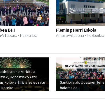
bea BHI
Fleming Herri Eskola
-Villabona
- Hezkuntza
Amasa-Villabona
- Hezkuntza
raldebuseko zerbitzu
eziak, Donostiako Aste
siko su-artifizialez gozatu
Santio jaiak: Udalaren lehe
 izateko
balorazioa