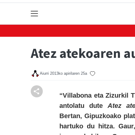
Atez atekoaren au
Aiurri
2013ko apirilaren 25a
“Villabona eta Zizurkil 
antolatu dute
Atez at
Bertan, Gipuzkoako pla
hartuko du hitza. Gaur