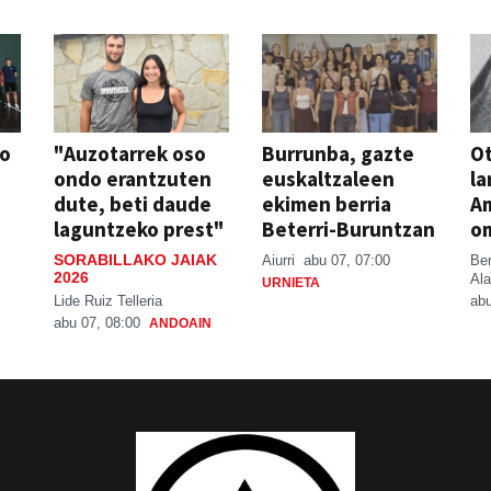
so
"Auzotarrek oso
Burrunba, gazte
Ot
ondo erantzuten
euskaltzaleen
la
dute, beti daude
ekimen berria
A
laguntzeko prest"
Beterri-Buruntzan
o
SORABILLAKO JAIAK
Aiurri
abu 07, 07:00
Be
2026
Ala
URNIETA
Lide Ruiz Telleria
abu
abu 07, 08:00
ANDOAIN