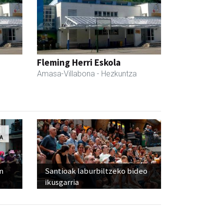
Fleming Herri Eskola
Amasa-Villabona
- Hezkuntza
n
Santioak laburbiltzeko bideo
ikusgarria