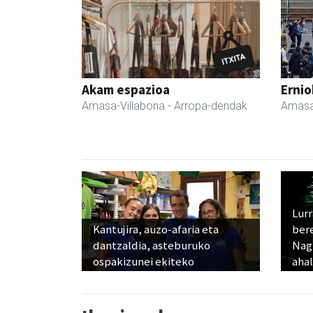
Akam espazioa
Ernio
Amasa-Villabona
- Arropa-dendak
Amasa
Lur
Kantujira, auzo-afaria eta
ber
dantzaldia, asteburuko
Nagu
ospakizunei ekiteko
ahal