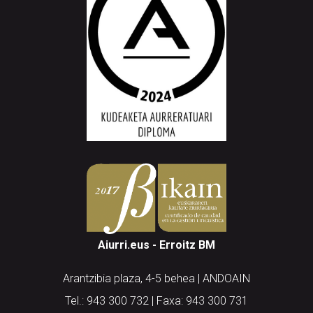
Aiurri.eus - Erroitz BM
Arantzibia plaza, 4-5 behea | ANDOAIN
Tel.: 943 300 732 | Faxa: 943 300 731