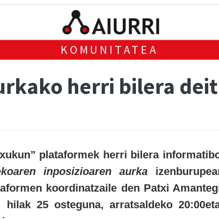
KOMUNITATEA
rkako herri bilera dei
Txukun” plataformek herri bilera informatib
ekoaren inposizioaren aurka
izenburupea
taformen koordinatzaile den Patxi Amanteg
, hilak 25 osteguna, arratsaldeko 20:00et