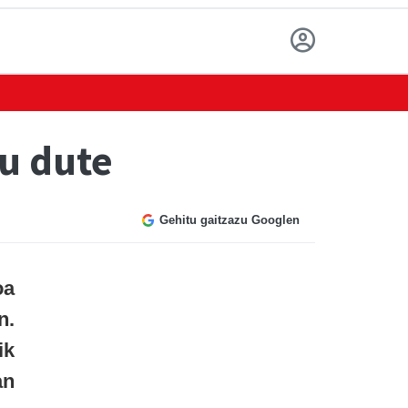
tu dute
Gehitu gaitzazu Googlen
oa
n.
ik
an