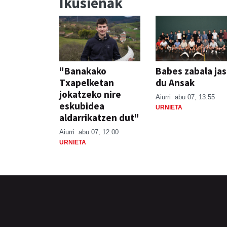
Ikusienak
"Banakako
Babes zabala ja
Txapelketan
du Ansak
jokatzeko nire
Aiurri
abu 07, 13:55
eskubidea
URNIETA
aldarrikatzen dut"
Aiurri
abu 07, 12:00
URNIETA