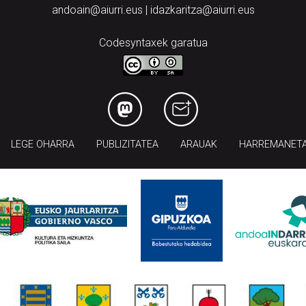
andoain@aiurri.eus | idazkaritza@aiurri.eus
Codesyntaxek garatua
LEGE OHARRA
PUBLIZITATEA
ARAUAK
HARREMANET