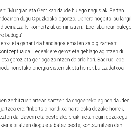
txen: “Mungian eta Gernikan daude bulego nagusiak. Bertan
doainen dugu Gipuzkoako egoitza. Denera hogeita lau langi
e-diseinatzaile, komertzial, administrari... Epe laburrean buleg
re badugu”.
 geroz eta garrantzia handiagoa ematen zaio gizartean:
 kontzeptua da. Legeak ere geroz eta gehiago agintzen du
 eta geroz eta gehiago zaintzen da arlo hori. Badirudi epe
 modu honetako energia sistemak eta horrek bultzadatxoa
uen zerbitzuen artean sartzen da dagoeneko eginda dauden
jartzea ere: “Inbertsio handi xamarra eska dezake horrek,
rezten da. Baserri eta bestelako eraikinietan egin dezakegu
gokiena bilatzen diogu eta batez beste, kontsumitzen den