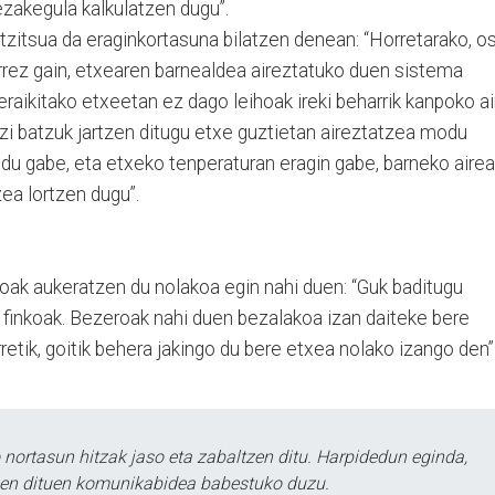
zakegula kalkulatzen dugu”.
tzitsua da eraginkortasuna bilatzen denean: “Horretarako, o
rrez gain, etxearen barnealdea aireztatuko duen sistema
eraikitako etxeetan ez dago leihoak ireki beharrik kanpoko ai
ezi batzuk jartzen ditugu etxe guztietan aireztatzea modu
aldu gabe, eta etxeko tenperaturan eragin gabe, barneko airea
ea lortzen dugu”.
roak aukeratzen du nolakoa egin nahi duen: “Guk baditugu
 finkoak. Bezeroak nahi duen bezalakoa izan daiteke bere
retik, goitik behera jakingo du bere etxea nolako izango den”
ortasun hitzak jaso eta zabaltzen ditu. Harpidedun eginda,
tzen dituen komunikabidea babestuko duzu.