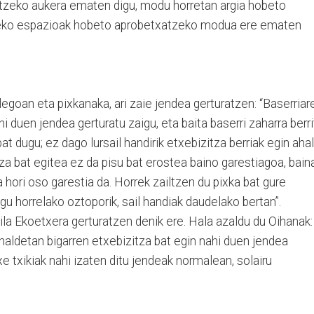
artzeko aukera ematen digu, modu horretan argia hobeto
deko espazioak hobeto aprobetxatzeko modua ere ematen
goan eta pixkanaka, ari zaie jendea gerturatzen: “Baserriar
i duen jendea gerturatu zaigu, eta baita baserri zaharra berri
t dugu; ez dago lursail handirik etxebizitza berriak egin ahal
a bat egitea ez da pisu bat erostea baino garestiagoa, bain
a hori oso garestia da. Horrek zailtzen du pixka bat gure
gu horrelako oztoporik, sail handiak daudelako bertan”.
ila Ekoetxera gerturatzen denik ere. Hala azaldu du Oihanak:
aldetan bigarren etxebizitza bat egin nahi duen jendea
xe txikiak nahi izaten ditu jendeak normalean, solairu