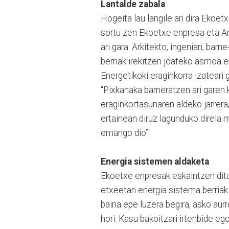
Lantalde zabala
Hogeita lau langile ari dira Ekoe
sortu zen Ekoetxe enpresa eta An
ari gara: Arkitekto, ingeniari, barn
berriak irekitzen joateko asmoa e
Energetikoki eraginkorra izateari
“Pixkanaka barneratzen ari garen
eraginkortasunaren aldeko jarrera,
ertainean diruz lagunduko direla
emango dio”.
Energia sistemen aldaketa
Ekoetxe enpresak eskaintzen dit
etxeetan energia sistema berriak 
baina epe luzera begira, asko aur
hori. Kasu bakoitzari irtenbide e