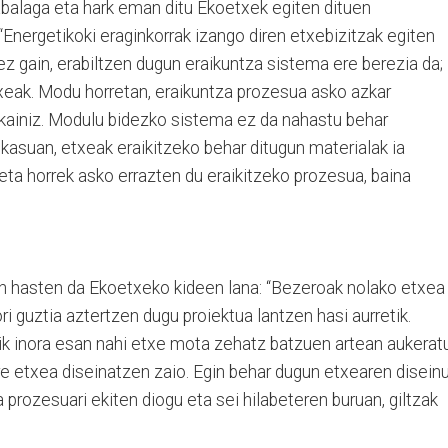
balaga eta hark eman ditu Ekoetxek egiten dituen
“Energetikoki eraginkorrak izango diren etxebizitzak egiten
ez gain, erabiltzen dugun eraikuntza sistema ere berezia da;
xeak. Modu horretan, eraikuntza prozesua asko azkar
skainiz. Modulu bidezko sistema ez da nahastu behar
 kasuan, etxeak eraikitzeko behar ditugun materialak ia
 eta horrek asko errazten du eraikitzeko prozesua, baina
 hasten da Ekoetxeko kideen lana: “Bezeroak nolako etxea
ori guztia aztertzen dugu proiektua lantzen hasi aurretik.
ik inora esan nahi etxe mota zehatz batzuen artean aukerat
re etxea diseinatzen zaio. Egin behar dugun etxearen disein
 prozesuari ekiten diogu eta sei hilabeteren buruan, giltzak