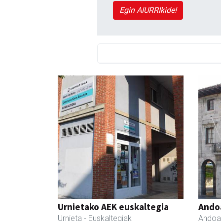
Egin AIURRIkide!
Urnietako AEK euskaltegia
Ando
Urnieta
- Euskaltegiak
Andoa