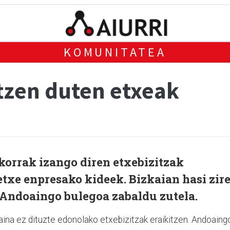
KOMUNITATEA
tzen duten etxeak
korrak izango diren etxebizitzak
etxe enpresako kideek. Bizkaian hasi zir
 Andoaingo bulegoa zabaldu zutela.
aina ez dituzte edonolako etxebizitzak eraikitzen. Andoaing