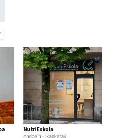
oa
NutriEskola
Andoain
- Ikasketak