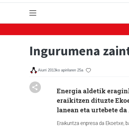
Ingurumena zain
Aiurri
2013ko apirilaren 25a
Energia aldetik eragin
eraikitzen dituzte Eko
lanean eta urtebete da
Eraikuntza enpresa da Ekoetxe, b