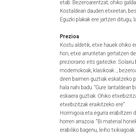
etab. Bezeroarentzat, ohiko galda
Kostaldean dauden etxeetan, best
Eguzki plakak ere jartzen ditugu, l
Prezioa
Kostu aldetik, etxe hauek ohiko e
hori, etxe arruntetan gertatzen d
prezioraino irits gaitezke. Solairu 
modernokoak, klasikoak..., bezero
diren baimen guztiak eskatzeko 
hala nahi badu. “Gure lantaldean b
eskaera guztiak. Ohiko etxebizitz
etxebizitzak eraikitzeko ere”.
Hormigoia eta egurra erabiltzen d
horren arrazoia: “Bi material hori
erabiliko bagenu, leiho txikiagoak