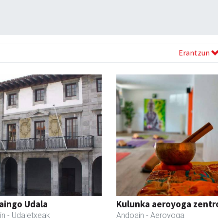
Erantzun
aingo Udala
Kulunka aeroyoga zentr
in
- Udaletxeak
Andoain
- Aeroyoga