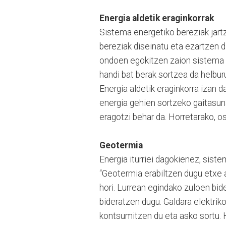
Energia aldetik eraginkorrak
Sistema energetiko bereziak jartz
bereziak diseinatu eta ezartzen d
ondoen egokitzen zaion sistema b
handi bat berak sortzea da helbur
Energia aldetik eraginkorra izan da
energia gehien sortzeko gaitasuna
eragotzi behar da. Horretarako, 
Geotermia
Energia iturriei dagokienez, sist
“Geotermia erabiltzen dugu etxe 
hori. Lurrean egindako zuloen bi
bideratzen dugu. Galdara elektriko
kontsumitzen du eta asko sortu. H