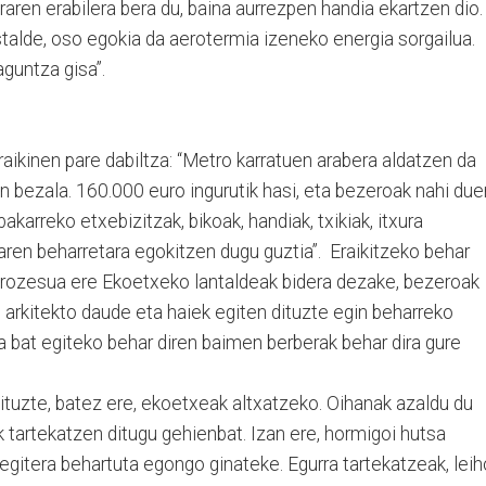
raren erabilera bera du, baina aurrezpen handia ekartzen dio.
alde, oso egokia da aerotermia izeneko energia sorgailua.
aguntza gisa”.
raikinen pare dabiltza: “Metro karratuen arabera aldatzen da
en bezala. 160.000 euro ingurutik hasi, eta bezeroak nahi due
bakarreko etxebizitzak, bikoak, handiak, txikiak, itxura
aren beharretara egokitzen dugu guztia”. Eraikitzeko behar
prozesua ere Ekoetxeko lantaldeak bidera dezake, bezeroak
i arkitekto daude eta haiek egiten dituzte egin beharreko
a bat egiteko behar diren baimen berberak behar dira gure
ituzte, batez ere, ekoetxeak altxatzeko. Oihanak azaldu du
ek tartekatzen ditugu gehienbat. Izan ere, hormigoi hutsa
 egitera behartuta egongo ginateke. Egurra tartekatzeak, leih