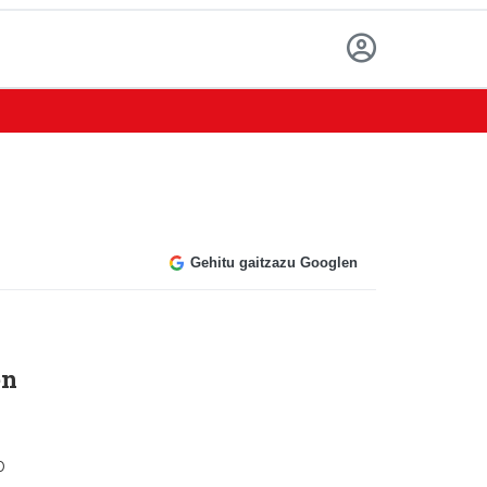
Gehitu gaitzazu Googlen
en
o