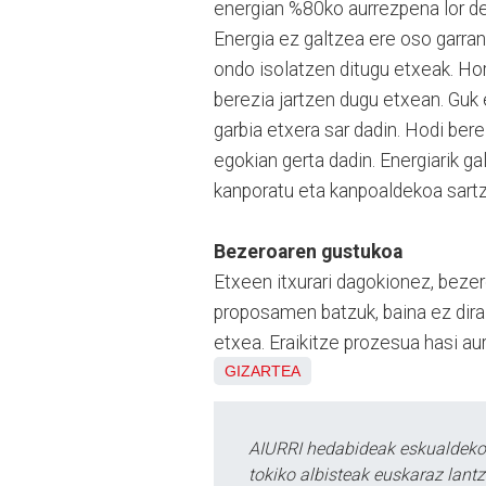
energian %80ko aurrezpena lor de
Energia ez galtzea ere oso garran
ondo isolatzen ditugu etxeak. Ho
berezia jartzen dugu etxean. Guk 
garbia etxera sar dadin. Hodi ber
egokian gerta dadin. Energiarik g
kanporatu eta kanpoaldekoa sartz
Bezeroaren gustukoa
Etxeen itxurari dagokionez, beze
proposamen batzuk, baina ez dira
etxea. Eraikitze prozesua hasi aur
GIZARTEA
AIURRI hedabideak eskualdeko n
tokiko albisteak euskaraz lan