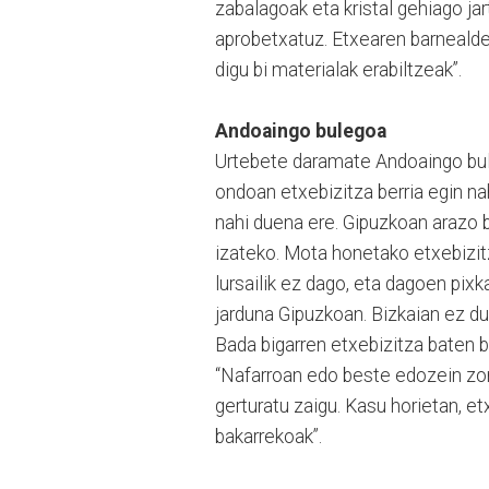
zabalagoak eta kristal gehiago j
aprobetxatuz. Etxearen barneal
digu bi materialak erabiltzeak”.
Andoaingo bulegoa
Urtebete daramate Andoaingo bule
ondoan etxebizitza berria egin nah
nahi duena ere. Gipuzkoan arazo ba
izateko. Mota honetako etxebizitz
lursailik ez dago, eta dagoen pixk
jarduna Gipuzkoan. Bizkaian ez du
Bada bigarren etxebizitza baten b
“Nafarroan edo beste edozein zon
gerturatu zaigu. Kasu horietan, et
bakarrekoak”.