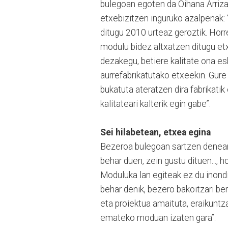
bulegoan egoten da Oihana Arriza
etxebizitzen inguruko azalpenak: 
ditugu 2010 urteaz geroztik. Horr
modulu bidez altxatzen ditugu et
dezakegu, betiere kalitate ona e
aurrefabrikatutako etxeekin. Gure
bukatuta ateratzen dira fabrikatik
kalitateari kalterik egin gabe”.
Sei hilabetean, etxea egina
Bezeroa bulegoan sartzen denean
behar duen, zein gustu dituen..., h
Moduluka lan egiteak ez du inond
behar denik, bezero bakoitzari be
eta proiektua amaituta, eraikuntza
emateko moduan izaten gara”.