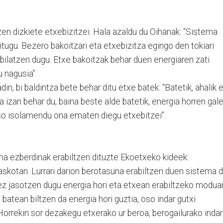
en dizkiete etxebizitzei. Hala azaldu du Oihanak: “Sistema
itugu. Bezero bakoitzari eta etxebizitza egingo den tokiari
ilatzen dugu. Etxe bakoitzak behar duen energiaren zati
u nagusia”.
din, bi baldintza bete behar ditu etxe batek: “Batetik, ahalik 
 izan behar du, baina beste alde batetik, energia horren gal
oso isolamendu ona ematen diegu etxebitzei”.
ema ezberdinak erabiltzen dituzte Ekoetxeko kideek:
askotan. Lurrari darion berotasuna erabiltzen duen sistema 
dez jasotzen dugu energia hori eta etxean erabiltzeko modua
 batean biltzen da energia hori guztia, oso indar gutxi
orrekin sor dezakegu etxerako ur beroa, berogailurako indar