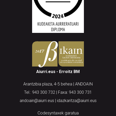
Aiurri.eus - Erroitz BM
Arantzibia plaza, 4-5 behea | ANDOAIN
Tel.: 943 300 732 | Faxa: 943 300 731
andoain@aiurri.eus | idazkaritza@aiurri.eus
Codesyntaxek garatua