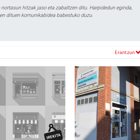
ortasun hitzak jaso eta zabaltzen ditu. Harpidedun eginda,
tzen dituen komunikabidea babestuko duzu.
Erantzun