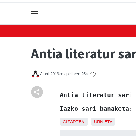
Antia literatur s
Aiurri
2013ko apirilaren 25a
Antia literatur sari
Iazko sari banaketa:
GIZARTEA
URNIETA