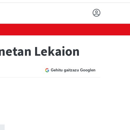
onetan Lekaion
Gehitu gaitzazu Googlen