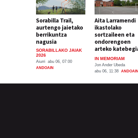
Sorabilla Trail,
Aita Larramendi
aurtengo jaietako
ikastolako
berrikuntza
sortzaileen eta
nagusia
ondorengoen
arteko katebegi
SORABILLAKO JAIAK
2026
IN MEMORIAM
Aiurri
abu 06, 07:00
Jon Ander Ubeda
ANDOAIN
abu 06, 11:38
ANDOAI