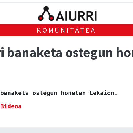
KOMUNITATEA
ari banaketa ostegun h
 banaketa ostegun honetan Lekaion.
 
Bideoa 