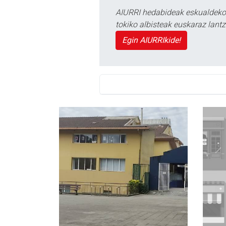
AIURRI hedabideak eskualdeko n
tokiko albisteak euskaraz lan
Egin AIURRIkide!