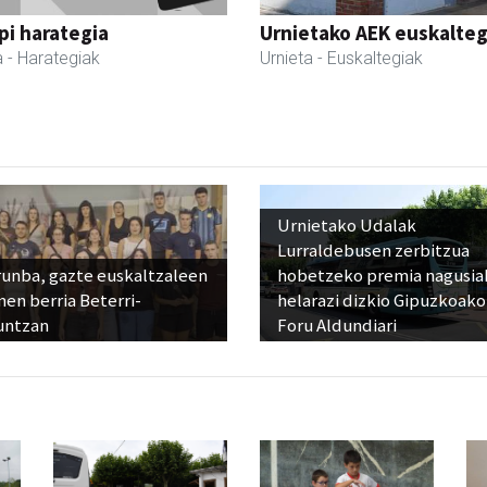
i harategia
Urnietako AEK euskalteg
a
- Harategiak
Urnieta
- Euskaltegiak
Urnietako Udalak
Lurraldebusen zerbitzua
runba, gazte euskaltzaleen
hobetzeko premia nagusia
en berria Beterri-
helarazi dizkio Gipuzkoako
untzan
Foru Aldundiari