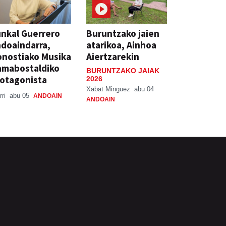
nkal Guerrero
Buruntzako jaien
doaindarra,
atarikoa, Ainhoa
nostiako Musika
Aiertzarekin
amabostaldiko
BURUNTZAKO JAIAK
otagonista
2026
Xabat Minguez
abu 04
rri
abu 05
ANDOAIN
ANDOAIN