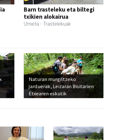
ia
Barn trasteleku eta biltegi
txikien alokairua
Urnieta
- Trastelekuak
k
Naturan murgiltzeko
jarduerak, Leizaran Bisitarien
Etxearen eskutik