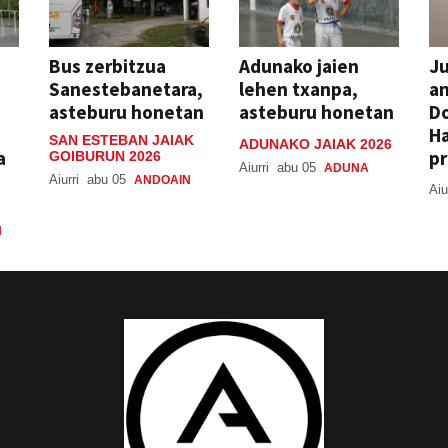
Bus zerbitzua
Adunako jaien
Ju
Sanestebanetara,
lehen txanpa,
an
asteburu honetan
asteburu honetan
Do
H
SAN ESTEBAN JAIAK
ADUNAKO JAIAK 2026
a
pr
GOIBURUN 2026
Aiurri
abu 05
ADUNA
Aiurri
abu 05
ANDOAIN
Aiu
N