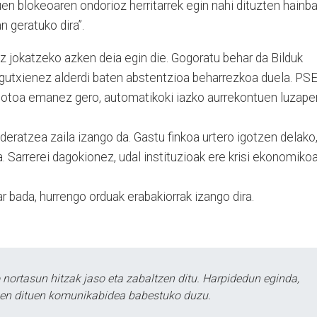
uen blokeoaren ondorioz herritarrek egin nahi dituzten hainba
an geratuko dira”.
z jokatzeko azken deia egin die. Gogoratu behar da Bilduk
utxienez alderdi baten abstentzioa beharrezkoa duela. PSE
otoa emanez gero, automatikoki iazko aurrekontuen luzape
eratzea zaila izango da. Gastu finkoa urtero igotzen delako
. Sarrerei dagokionez, udal instituzioak ere krisi ekonomiko
 bada, hurrengo orduak erabakiorrak izango dira.
ortasun hitzak jaso eta zabaltzen ditu. Harpidedun eginda,
tzen dituen komunikabidea babestuko duzu.