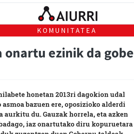
KOMUNITATEA
 onartu ezinik da gobe
hilabete honetan 2013ri dagokion udal
 asmoa bazuen ere, oposizioko alderdi
a aurkitu du. Gauzak horrela, eta azken
badago, iaz onartutako diru kopuruetara
duk zuzentzen duen Gobernu taldeak.