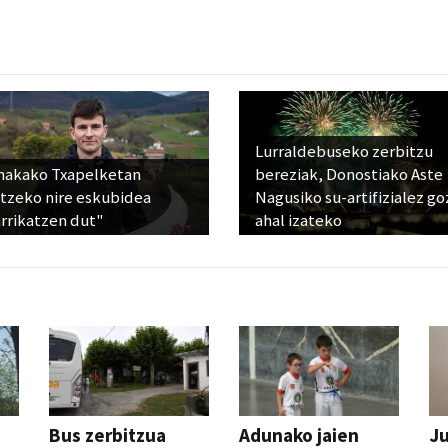
Lurraldebuseko zerbitzu
nakako Txapelketan
bereziak, Donostiako Aste
atzeko nire eskubidea
Nagusiko su-artifizialez g
rrikatzen dut"
ahal izateko
Bus zerbitzua
Adunako jaien
Ju