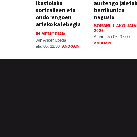
ikastolako
aurtengo jaieta
sortzaileen eta
berrikuntza
ondorengoen
nagusia
arteko katebegia
SORABILLAKO JAIA
2026
IN MEMORIAM
Aiurri
abu 06, 07:00
Jon Ander Ubeda
ANDOAIN
abu 06, 11:38
ANDOAIN