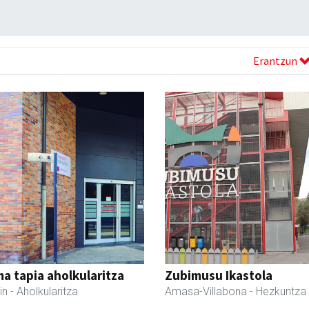
Erantzun
a tapia aholkularitza
Zubimusu Ikastola
in
- Aholkularitza
Amasa-Villabona
- Hezkuntza