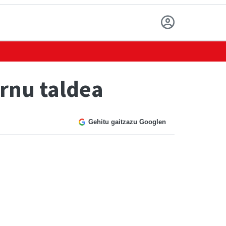
rnu taldea
Gehitu gaitzazu Googlen