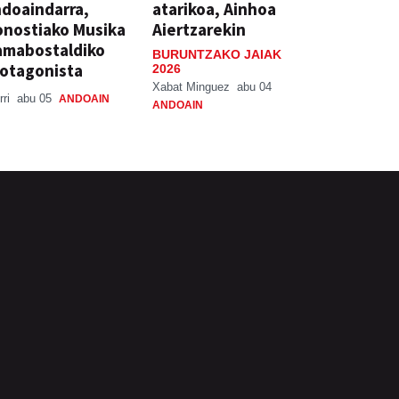
doaindarra,
atarikoa, Ainhoa
nostiako Musika
Aiertzarekin
amabostaldiko
BURUNTZAKO JAIAK
otagonista
2026
Xabat Minguez
abu 04
rri
abu 05
ANDOAIN
ANDOAIN