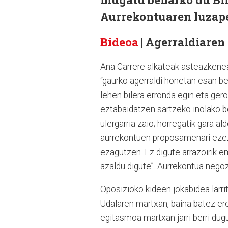
Aurrekontuaren luzapen
Bideoa
| Agerraldiaren
Ana Carrere alkateak asteazkenea
“gaurko agerraldi honetan esan be
lehen bilera erronda egin eta gero
eztabaidatzen sartzeko inolako b
ulergarria zaio; horregatik gara 
aurrekontuen proposamenari ezez
ezagutzen. Ez digute arrazoirik e
azaldu digute”. Aurrekontua negozia
Oposizioko kideen jokabidea larritz
Udalaren martxan, baina batez ere
egitasmoa martxan jarri berri dug