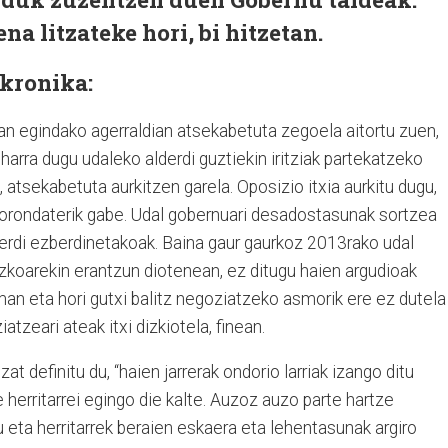
a litzateke hori, bi hitzetan.
 kronika:
n egindako agerraldian atsekabetuta zegoela aitortu zuen,
harra dugu udaleko alderdi guztiekin iritziak partekatzeko
, atsekabetuta aurkitzen garela. Oposizio itxia aurkitu dugu,
orondaterik gabe. Udal gobernuari desadostasunak sortzea
alderdi ezberdinetakoak. Baina gaur gaurkoz 2013rako udal
koarekin erantzun diotenean, ez ditugu haien argudioak
man eta hori gutxi balitz negoziatzeko asmorik ere ez dutela
tzeari ateak itxi dizkiotela, finean.
at definitu du, “haien jarrerak ondorio larriak izango ditu
 herritarrei egingo die kalte. Auzoz auzo parte hartze
u eta herritarrek beraien eskaera eta lehentasunak argiro