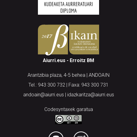
Aiurri.eus - Erroitz BM
Arantzibia plaza, 4-5 behea | ANDOAIN
Tel.: 943 300 732 | Faxa: 943 300 731
andoain@aiurri.eus | idazkaritza@aiurri.eus
Codesyntaxek garatua