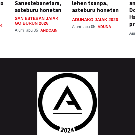
ko
Sanestebanetara,
lehen txanpa,
an
asteburu honetan
asteburu honetan
Do
H
SAN ESTEBAN JAIAK
ADUNAKO JAIAK 2026
pr
GOIBURUN 2026
K
Aiurri
abu 05
ADUNA
Aiurri
abu 05
ANDOAIN
Aiu