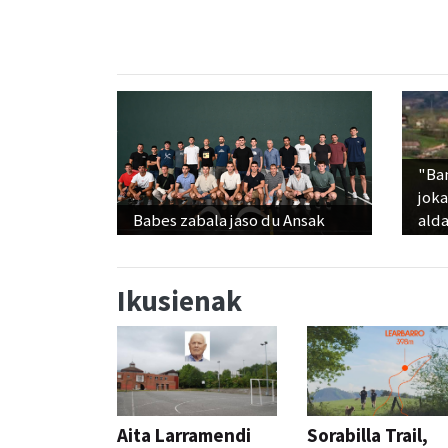
"Ba
jok
Babes zabala jaso du Ansak
alda
Ikusienak
Aita Larramendi
Sorabilla Trail,