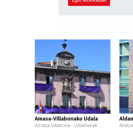
Egin AIURRIkide!
Amasa-Villabonako Udala
Aldam
Amasa-Villabona
- Udaletxeak
Andoa