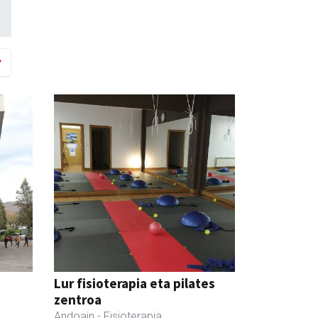
Lur fisioterapia eta pilates
zentroa
Andoain
- Fisioterapia