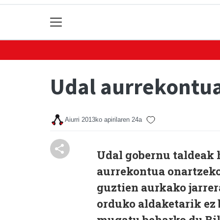
Udal aurrekontua
Aiurri
2013ko apirilaren 24a
Udal gobernu taldeak 
aurrekontua onartzeko
guztien aurkako jarrer
orduko aldaketarik ez 
mugatu beharko du Bil