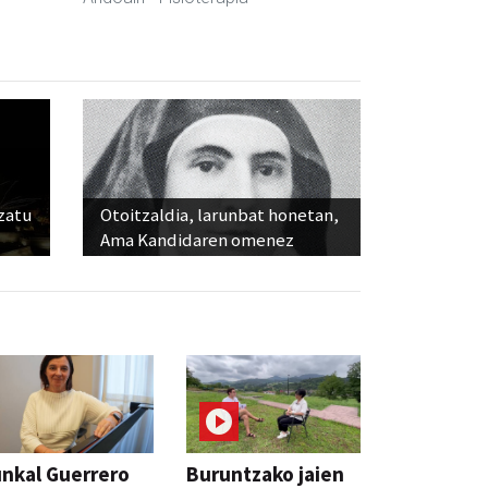
ozatu
Otoitzaldia, larunbat honetan,
Ama Kandidaren omenez
nkal Guerrero
Buruntzako jaien