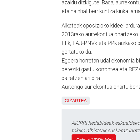
azaldu dizkigute. Bada, aurrekont
eta hainbat berrikuntza kinka larri
Alkateak oposizioko kideei ardura
2013rako aurrekontua onartzeko g
EEk, EAJ-PNVk eta PPk aurkako b
gertatuko da.
Egoera horretan udal ekonomia bid
bereziki gastu korrontea eta BEZa
pairatzen ari dira.
Aurtengo aurrekontua onartu behar
GIZARTEA
AIURRI hedabideak eskualdeko n
tokiko albisteak euskaraz lan