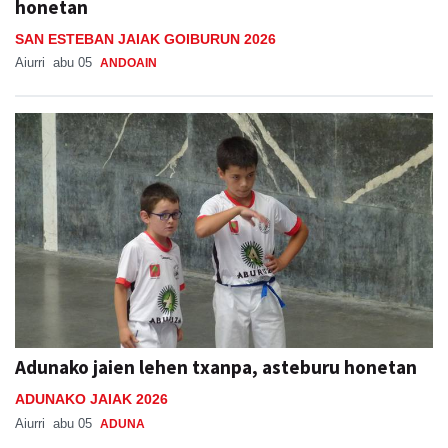
honetan
SAN ESTEBAN JAIAK GOIBURUN 2026
Aiurri
abu 05
ANDOAIN
Adunako jaien lehen txanpa, asteburu honetan
ADUNAKO JAIAK 2026
Aiurri
abu 05
ADUNA