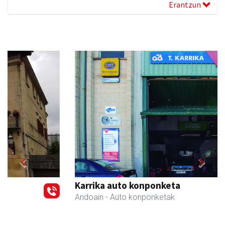
Erantzun
Previous
Next
Karrika auto konponketa
Andoain
- Auto konponketak