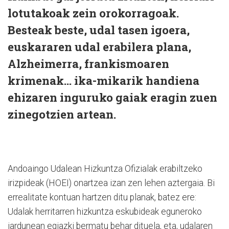
lotutakoak zein orokorragoak.
Besteak beste, udal tasen igoera,
euskararen udal erabilera plana,
Alzheimerra, frankismoaren
krimenak… ika-mikarik handiena
ehizaren inguruko gaiak eragin zuen
zinegotzien artean.
Andoaingo Udalean Hizkuntza Ofizialak erabiltzeko
irizpideak (HOEI) onartzea izan zen lehen aztergaia. Bi
errealitate kontuan hartzen ditu planak, batez ere:
Udalak herritarren hizkuntza eskubideak eguneroko
jardunean egiazki bermatu behar dituela, eta, udalaren