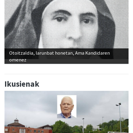
Otoitzaldia, larunbat honetan, Ama Kandidaren
omenez
Ikusienak