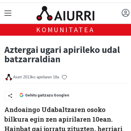
KOMUNITATEA
Aztergai ugari apirileko udal
batzarraldian
Aiurri
2013ko apirilaren 18a
Gehitu gaitzazu Googlen
Andoaingo Udabaltzaren osoko
bilkura egin zen apirilaren 10ean.
Hainbat gai jorratu zituzten, herriari