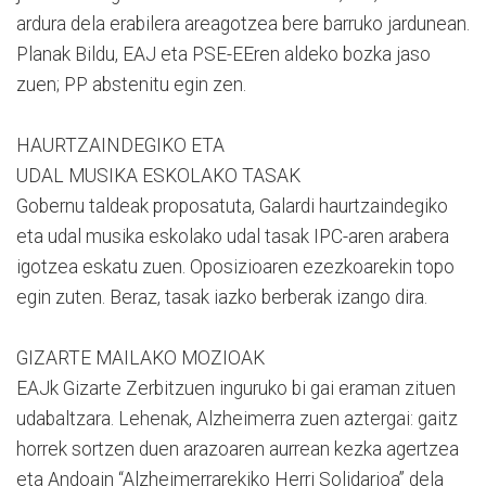
ardura dela erabilera areagotzea bere barruko jardunean.
Planak Bildu, EAJ eta PSE-EEren aldeko bozka jaso
zuen; PP abstenitu egin zen.
HAURTZAINDEGIKO ETA
UDAL MUSIKA ESKOLAKO TASAK
Gobernu taldeak proposatuta, Galardi haurtzaindegiko
eta udal musika eskolako udal tasak IPC-aren arabera
igotzea eskatu zuen. Oposizioaren ezezkoarekin topo
egin zuten. Beraz, tasak iazko berberak izango dira.
GIZARTE MAILAKO MOZIOAK
EAJk Gizarte Zerbitzuen inguruko bi gai eraman zituen
udabaltzara. Lehenak, Alzheimerra zuen aztergai: gaitz
horrek sortzen duen arazoaren aurrean kezka agertzea
eta Andoain “Alzheimerrarekiko Herri Solidarioa” dela