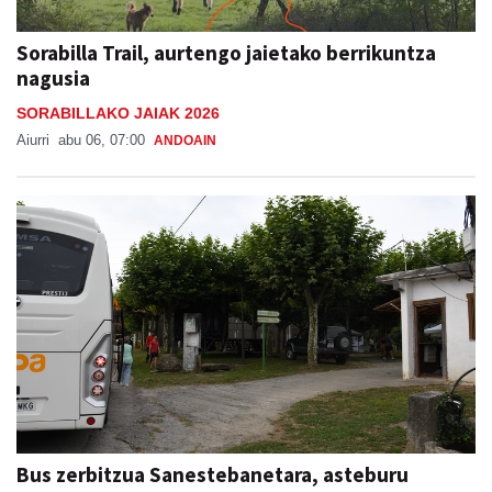
Sorabilla Trail, aurtengo jaietako berrikuntza
nagusia
SORABILLAKO JAIAK 2026
Aiurri
abu 06, 07:00
ANDOAIN
Bus zerbitzua Sanestebanetara, asteburu