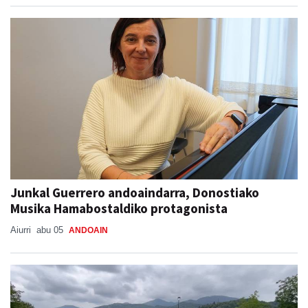
Junkal Guerrero andoaindarra, Donostiako
Musika Hamabostaldiko protagonista
Aiurri
abu 05
ANDOAIN