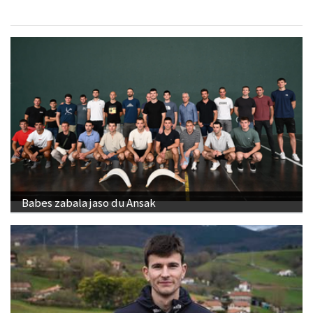
Babes zabala jaso du Ansak