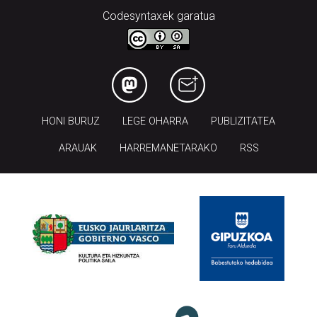
Codesyntaxek garatua
HONI BURUZ
LEGE OHARRA
PUBLIZITATEA
ARAUAK
HARREMANETARAKO
RSS