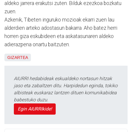
aldeko jarrera erakutsi zuten. Bilduk ezezkoa bozkatu
zuen.
Azkenik, Tibeten inguruko mozioak ekarri zuen lau
alderdien arteko adostasun bakarra. Aho batez herri
horren giza eskubideen eta askatasunaren aldeko
adierazpena onartu baitzuten.
GIZARTEA
AIURRI hedabideak eskualdeko nortasun hitzak
jaso eta zabaltzen ditu. Harpidedun eginda, tokiko
albisteak euskaraz lantzen dituen komunikabidea
babestuko duzu.
Egin AIURRIkide!