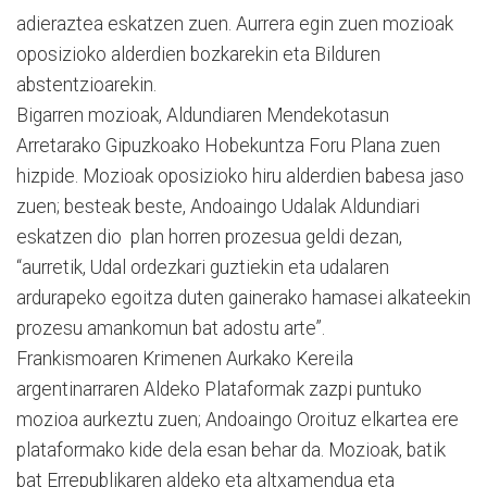
adieraztea eskatzen zuen. Aurrera egin zuen mozioak
oposizioko alderdien bozkarekin eta Bilduren
abstentzioarekin.
Bigarren mozioak, Aldundiaren Mendekotasun
Arretarako Gipuzkoako Hobekuntza Foru Plana zuen
hizpide. Mozioak oposizioko hiru alderdien babesa jaso
zuen; besteak beste, Andoaingo Udalak Aldundiari
eskatzen dio plan horren prozesua geldi dezan,
“aurretik, Udal ordezkari guztiekin eta udalaren
ardurapeko egoitza duten gainerako hamasei alkateekin
prozesu amankomun bat adostu arte”.
Frankismoaren Krimenen Aurkako Kereila
argentinarraren Aldeko Plataformak zazpi puntuko
mozioa aurkeztu zuen; Andoaingo Oroituz elkartea ere
plataformako kide dela esan behar da. Mozioak, batik
bat Errepublikaren aldeko eta altxamendua eta