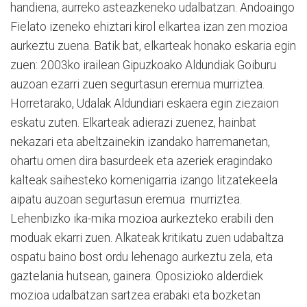
handiena, aurreko asteazkeneko udalbatzan. Andoaingo
Fielato izeneko ehiztari kirol elkartea izan zen mozioa
aurkeztu zuena. Batik bat, elkarteak honako eskaria egin
zuen: 2003ko irailean Gipuzkoako Aldundiak Goiburu
auzoan ezarri zuen segurtasun eremua murriztea.
Horretarako, Udalak Aldundiari eskaera egin ziezaion
eskatu zuten. Elkarteak adierazi zuenez, hainbat
nekazari eta abeltzainekin izandako harremanetan,
ohartu omen dira basurdeek eta azeriek eragindako
kalteak saihesteko komenigarria izango litzatekeela
aipatu auzoan segurtasun eremua murriztea.
Lehenbizko ika-mika mozioa aurkezteko erabili den
moduak ekarri zuen. Alkateak kritikatu zuen udabaltza
ospatu baino bost ordu lehenago aurkeztu zela, eta
gaztelania hutsean, gainera. Oposizioko alderdiek
mozioa udalbatzan sartzea erabaki eta bozketan