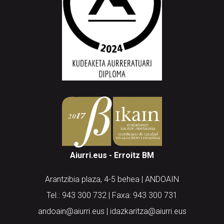
Aiurri.eus - Erroitz BM
Arantzibia plaza, 4-5 behea | ANDOAIN
Tel.: 943 300 732 | Faxa: 943 300 731
andoain@aiurri.eus | idazkaritza@aiurri.eus