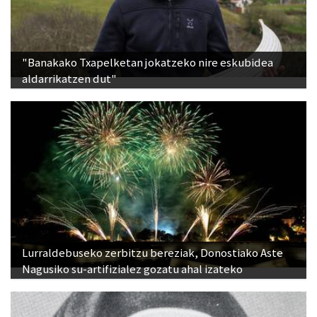
"Banakako Txapelketan jokatzeko nire eskubidea
aldarrikatzen dut"
Lurraldebuseko zerbitzu bereziak, Donostiako Aste
Nagusiko su-artifizialez gozatu ahal izateko