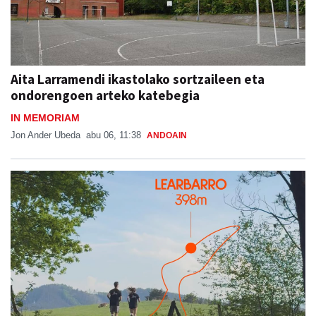
Aita Larramendi ikastolako sortzaileen eta
ondorengoen arteko katebegia
IN MEMORIAM
Jon Ander Ubeda
abu 06, 11:38
ANDOAIN