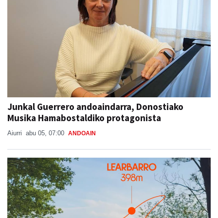
Junkal Guerrero andoaindarra, Donostiako
Musika Hamabostaldiko protagonista
Aiurri
abu 05, 07:00
ANDOAIN