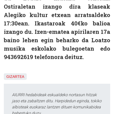
Ostiraletan izango dira klaseak
Alegiko kultur etxean arratsaldeko
17:30ean. Ikastaroak 40€ko balioa
izango du. Izen-ematea apirilaren 17a
baino lehen egin beharko da Loatzo
musika eskolako bulegoetan edo
943692619 telefonora deituz.
GIZARTEA
AIURRI hedabideak eskualdeko nortasun hitzak
jaso eta zabaltzen ditu. Harpidedun eginda, tokiko
albisteak euskaraz lantzen dituen komunikabidea
babestuko duzu.