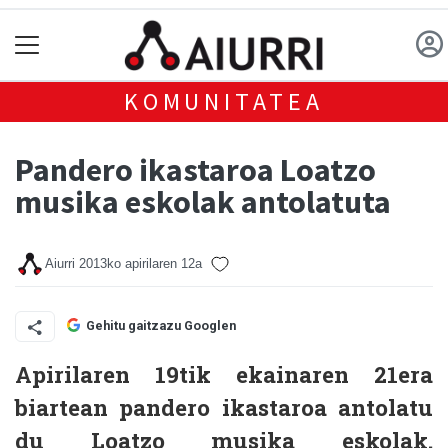
KOMUNITATEA
Pandero ikastaroa Loatzo
musika eskolak antolatuta
Aiurri
2013ko apirilaren 12a
Gehitu gaitzazu Googlen
Apirilaren 19tik ekainaren 21era
biartean pandero ikastaroa antolatu
du Loatzo musika eskolak.