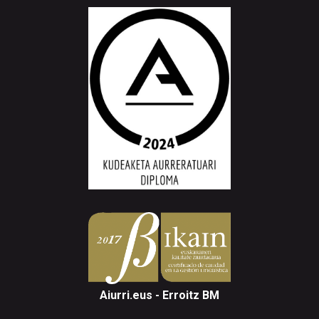
Aiurri.eus - Erroitz BM