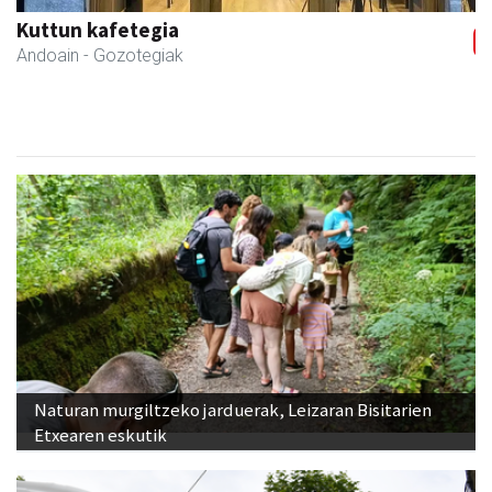
Kuttun kafetegia
Andoain
- Gozotegiak
Naturan murgiltzeko jarduerak, Leizaran Bisitarien
Etxearen eskutik