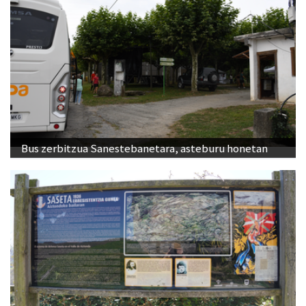
Bus zerbitzua Sanestebanetara, asteburu honetan