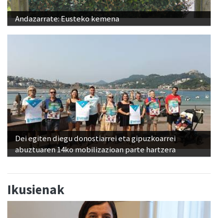
Andazarrate: Eusteko kemena
Dei egiten diegu donostiarrei eta gipuzkoarrei
abuztuaren 14ko mobilizazioan parte hartzera
Ikusienak