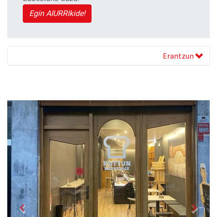
Egin AIURRIkide!
Erantzun
Previous
Next