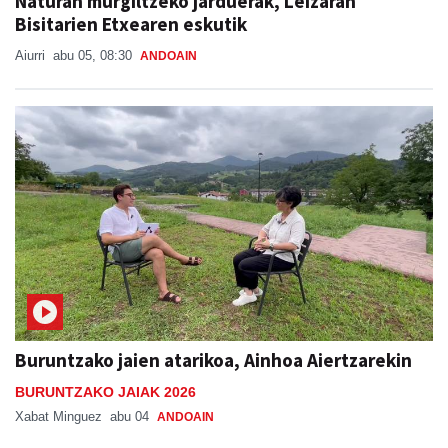
Naturan murgiltzeko jarduerak, Leizaran
Bisitarien Etxearen eskutik
Aiurri
abu 05, 08:30
ANDOAIN
Buruntzako jaien atarikoa, Ainhoa Aiertzarekin
BURUNTZAKO JAIAK 2026
Xabat Minguez
abu 04
ANDOAIN