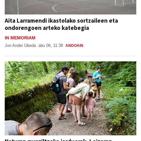
Aita Larramendi ikastolako sortzaileen eta
ondorengoen arteko katebegia
IN MEMORIAM
Jon Ander Ubeda
abu 06, 11:38
ANDOAIN