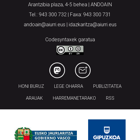
Arantzibia plaza, 4-5 behea | ANDOAIN
Tel.: 943 300 732 | Faxa: 943 300 731
andoain@aiurri.eus | idazkaritza@aiurri.eus
Codesyntaxek garatua
HONI BURUZ
LEGE OHARRA
PUBLIZITATEA
ARAUAK
HARREMANETARAKO
RSS