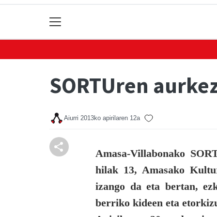
SORTUren aurkez
Aiurri
2013ko apirilaren 12a
Amasa-Villabonako SORT
hilak 13, Amasako Kultu
izango da eta bertan, ez
berriko kideen eta etorki