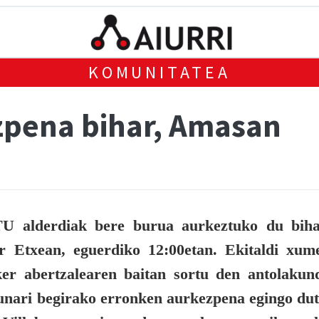
KOMUNITATEA
pena bihar, Amasan
U alderdiak bere burua aurkeztuko du biha
r Etxean, eguerdiko 12:00etan. Ekitaldi xum
ker abertzalearen baitan sortu den antolakun
zunari begirako erronken aurkezpena egingo dut