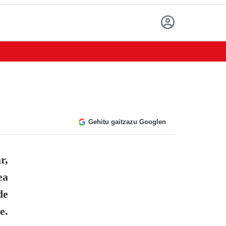
Gehitu gaitzazu Googlen
r,
ea
de
e.