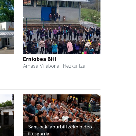
Erniobea BHI
Amasa-Villabona
- Hezkuntza
u
Santioak laburbiltzeko bideo
ikusgarria