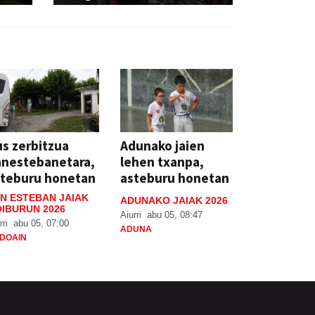
s zerbitzua
Adunako jaien
anestebanetara,
lehen txanpa,
steburu honetan
asteburu honetan
N ESTEBAN JAIAK
ADUNAKO JAIAK 2026
IBURUN 2026
Aiurri
abu 05, 08:47
rri
abu 05, 07:00
ADUNA
DOAIN