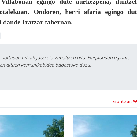
 Villabonan egingo dute aurkezpena, iluntze
otalekuan. Ondoren, herri afaria egingo dut
i daude Iratzar tabernan.
ortasun hitzak jaso eta zabaltzen ditu. Harpidedun eginda,
tzen dituen komunikabidea babestuko duzu.
Erantzun