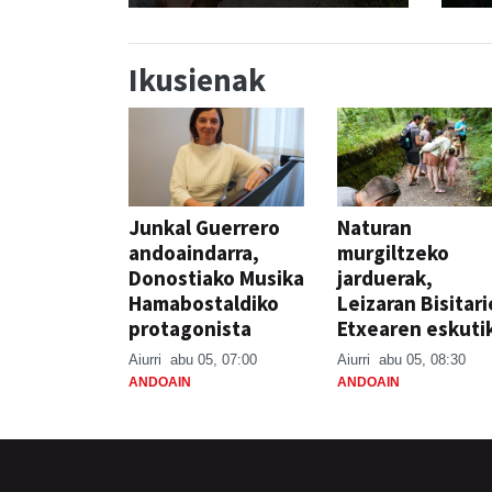
Ikusienak
Junkal Guerrero
Naturan
andoaindarra,
murgiltzeko
Donostiako Musika
jarduerak,
Hamabostaldiko
Leizaran Bisitar
protagonista
Etxearen eskuti
Aiurri
abu 05, 07:00
Aiurri
abu 05, 08:30
ANDOAIN
ANDOAIN