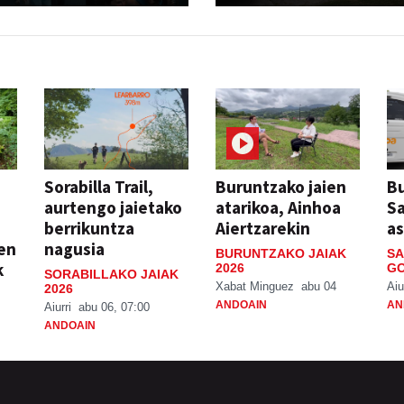
Sorabilla Trail,
Buruntzako jaien
Bu
aurtengo jaietako
atarikoa, Ainhoa
S
berrikuntza
Aiertzarekin
a
ien
nagusia
BURUNTZAKO JAIAK
SA
k
2026
GO
SORABILLAKO JAIAK
Xabat Minguez
abu 04
Aiu
2026
ANDOAIN
AN
Aiurri
abu 06, 07:00
ANDOAIN