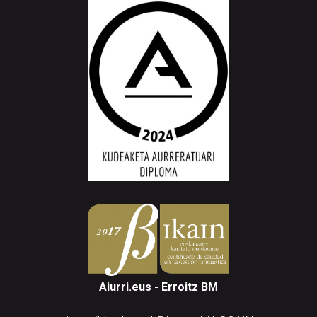
Aiurri.eus - Erroitz BM