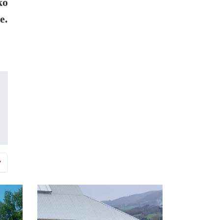
ko
e.