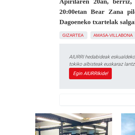
Apirilaren 20an, berriz,
20:00etan Bear Zana pil
Dagoeneko txartelak salga
GIZARTEA
AMASA-VILLABONA
AIURRI hedabideak eskualdeko n
tokiko albisteak euskaraz lan
Egin AIURRIkide!