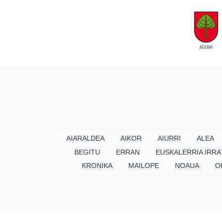
AIARALDEA
AIKOR
AIURRI
ALEA
BEGITU
ERRAN
EUSKALERRIA IRRA
KRONIKA
MAILOPE
NOAUA
O