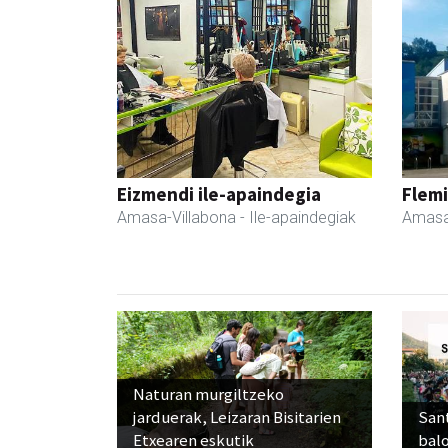
Eizmendi ile-apaindegia
Flemi
Amasa-Villabona
- Ile-apaindegiak
Amasa
Naturan murgiltzeko
jarduerak, Leizaran Bisitarien
Sant
Etxearen eskutik
balo