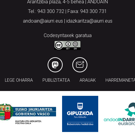
Arantzibia plaza, 4-5 behea | ANDOAIN
Tel.: 943 300 732 | Faxa: 943 300 731
andoain@aiurri.eus | idazkaritza@aiurri.eus
Codesyntaxek garatua
LEGE OHARRA
PUBLIZITATEA
ARAUAK
HARREMANET