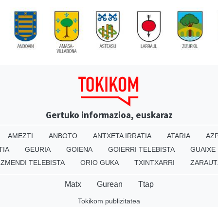
Gertuko informazioa, euskaraz
AMEZTI
ANBOTO
ANTXETA IRRATIA
ATARIA
AZP
TIA
GEURIA
GOIENA
GOIERRI TELEBISTA
GUAIXE
IZMENDI TELEBISTA
ORIO GUKA
TXINTXARRI
ZARAUT
Matx
Gurean
Ttap
Tokikom publizitatea
v16.25.0