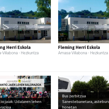
ng Herri Eskola
Fleming Herri Eskola
-Villabona
- Hezkuntza
Amasa-Villabona
- Hezkuntza
Bus zerbitzua
io jaiak: Udalaren lehen
Sanestebanetara, astebur
razioa
honetan