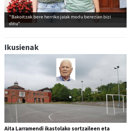
"Bakoitzak bere herriko jaiak modu berezian bizi
ditu"
Ikusienak
Aita Larramendi ikastolako sortzaileen eta