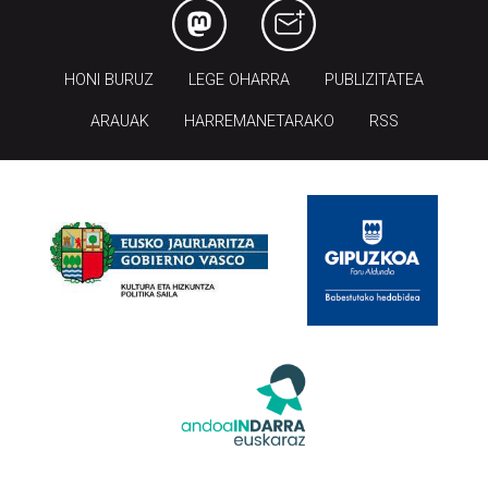
HONI BURUZ
LEGE OHARRA
PUBLIZITATEA
ARAUAK
HARREMANETARAKO
RSS