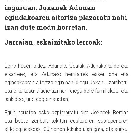
inguruan. Joxanek Adunan
egindakoaren aitortza plazaratu nahi
izan dute modu horretan.
Jarraian, eskainitako lerroak:
Lerro hauen bidez, Adunako Udalak, Adunako talde eta
elkarteek, eta Adunako herritarrek esker ona eta
egindakoaren aitortza egin nahi diogu Joxan Lizarribarri,
eta elkartasuna adierazi nahi diegu bere familiakoei eta
lankideei, une gogor hauetan.
Egun hauetan asko azpimarratu dira Joxanek Berrian
eta beste zenbait tokitan euskararen sustapenaren
alde egindakoak. Gu horren lekuko izan gara, eta aurrez