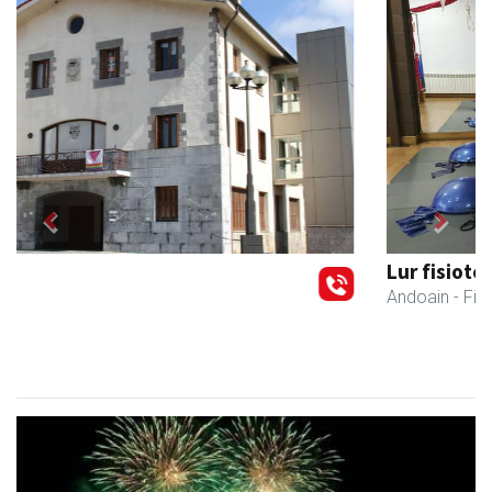
Previous
Next
Lur fisioterapia eta pilates zentroa
Andoain
- Fisioterapia