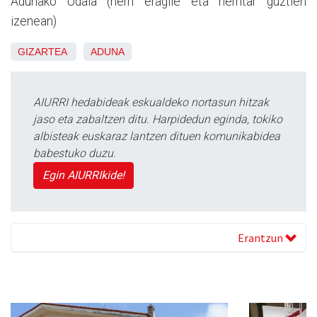
Adunako Udala (herri eragile eta herritar guztien
izenean)
GIZARTEA
ADUNA
AIURRI hedabideak eskualdeko nortasun hitzak
jaso eta zabaltzen ditu. Harpidedun eginda, tokiko
albisteak euskaraz lantzen dituen komunikabidea
babestuko duzu.
Egin AIURRIkide!
Erantzun