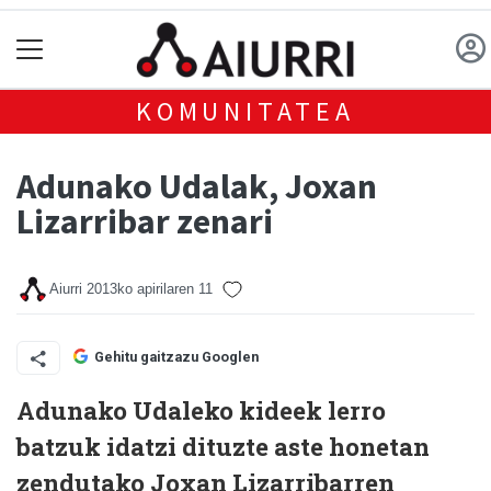
KOMUNITATEA
Adunako Udalak, Joxan
Lizarribar zenari
Aiurri
2013ko apirilaren 11
Gehitu gaitzazu Googlen
Adunako Udaleko kideek lerro
batzuk idatzi dituzte aste honetan
zendutako Joxan Lizarribarren