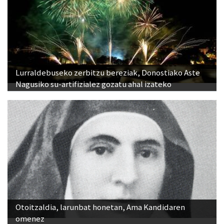
Lurraldebuseko zerbitzu bereziak, Donostiako Aste
Nagusiko su-artifizialez gozatu ahal izateko
Otoitzaldia, larunbat honetan, Ama Kandidaren
omenez