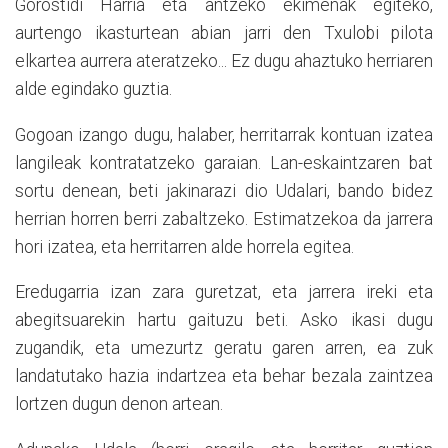
Gorostidi Harria eta antzeko ekimenak egiteko,
aurtengo ikasturtean abian jarri den Txulobi pilota
elkartea aurrera ateratzeko... Ez dugu ahaztuko herriaren
alde egindako guztia.
Gogoan izango dugu, halaber, herritarrak kontuan izatea
langileak kontratatzeko garaian. Lan-eskaintzaren bat
sortu denean, beti jakinarazi dio Udalari, bando bidez
herrian horren berri zabaltzeko. Estimatzekoa da jarrera
hori izatea, eta herritarren alde horrela egitea.
Eredugarria izan zara guretzat, eta jarrera ireki eta
abegitsuarekin hartu gaituzu beti. Asko ikasi dugu
zugandik, eta umezurtz geratu garen arren, ea zuk
landatutako hazia indartzea eta behar bezala zaintzea
lortzen dugun denon artean.