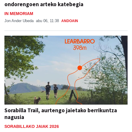
ondorengoen arteko katebegia
IN MEMORIAM
Jon Ander Ubeda
abu 06, 11:38
ANDOAIN
Sorabilla Trail, aurtengo jaietako berrikuntza
nagusia
SORABILLAKO JAIAK 2026