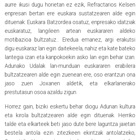
aurre ikusi dugu horietan ez ezik, Refractarios Kelsen
enpresan bertan ere euskara sustatzearen alde egin
dituenak: Euskara Batzordea osatuz, enpresako idatziak
euskaratuz, langileen artean euskararen aldeko
motibazioa bultzatuz... Eredua emanez, argi erakutsi
digu euskaraz lan egin daitekeela, nahiz eta kate bateko
lantegia izan eta kanpokoekin asko lan egin behar izan.
Adunako Udalak lan-munduan euskararen erabilera
bultzatzearen alde egin zuenean ere, oso erantzun ona
jaso zuen Joxanen aldetik, eta elkarlanerako
prestutasun osoa azaldu zigun.
Horrez gain, biziki eskertu behar diogu Adunan kultura
eta kirola bultzatzearen alde egin dituenak. Herriko
talde eta elkarteek beti jaso dute bere laguntza jaietan
bestela antola ezin zitezkeen ekintzak antolatzeko,