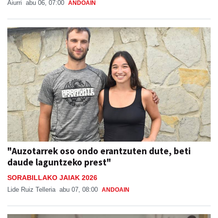
Aiurri
abu 06, 07:00
ANDOAIN
"Auzotarrek oso ondo erantzuten dute, beti
daude laguntzeko prest"
SORABILLAKO JAIAK 2026
Lide Ruiz Telleria
abu 07, 08:00
ANDOAIN