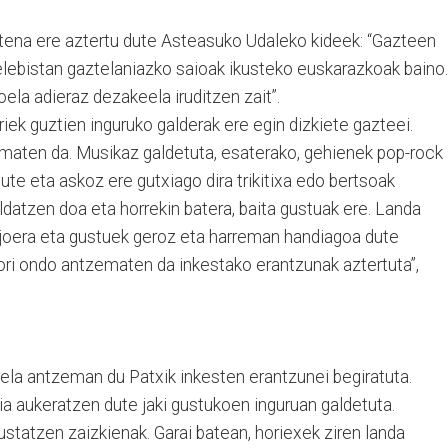
tena ere aztertu dute Asteasuko Udaleko kideek: “Gazteen
lebistan gaztelaniazko saioak ikusteko euskarazkoak baino.
ela adieraz dezakeela iruditzen zait”.
 horiek guztien inguruko galderak ere egin dizkiete gazteei.
zematen da. Musikaz galdetuta, esaterako, gehienek pop-rock
te eta askoz ere gutxiago dira trikitixa edo bertsoak
ldatzen doa eta horrekin batera, baita gustuak ere. Landa
n joera eta gustuek geroz eta harreman handiagoa dute
Hori ondo antzematen da inkestako erantzunak aztertuta”,
irela antzeman du Patxik inkesten erantzunei begiratuta.
ia aukeratzen dute jaki gustukoen inguruan galdetuta.
ustatzen zaizkienak. Garai batean, horiexek ziren landa