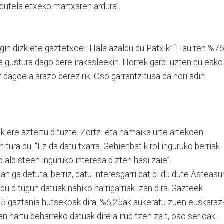
utela etxeko martxaren ardura”.
gin dizkiete gaztetxoei. Hala azaldu du Patxik: “Haurren %7
 gustura dago bere irakasleekin. Horrek garbi uzten du esko
 dagoela arazo berezirik. Oso garrantzitusa da hori adin
k ere aztertu dituzte. Zortzi eta hamaika urte artekoen
tura du. “Ez da datu txarra. Gehienbat kirol inguruko berriak
o albisteen inguruko interesa pizten hasi zaie”.
an galdetuta, berriz, datu interesgarri bat bildu dute Asteasu
ldu ditugun datuak nahiko harrigarriak izan dira. Gazteek
,25 gaztania hutsekoak dira. %6,25ak aukeratu zuen euskaraz
an hartu beharreko datuak direla iruditzen zait, oso serioak.