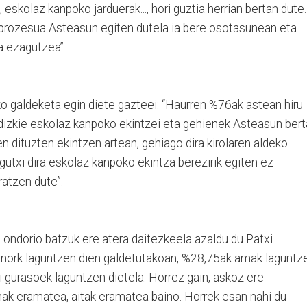
k, eskolaz kanpoko jarduerak..., hori guztia herrian bertan dute.
 prozesua Asteasun egiten dutela ia bere osotasunean eta
ea ezagutzea”.
o galdeketa egin diete gazteei: “Haurren %76ak astean hiru
dizkie eskolaz kanpoko ekintzei eta gehienek Asteasun ber
n dituzten ekintzen artean, gehiago dira kirolaren aldeko
gutxi dira eskolaz kanpoko ekintza berezirik egiten ez
ratzen dute”.
 ondorio batzuk ere atera daitezkeela azaldu du Patxi
n nork laguntzen dien galdetutakoan, %28,75ak amak laguntz
i gurasoek laguntzen dietela. Horrez gain, askoz ere
ak eramatea, aitak eramatea baino. Horrek esan nahi du