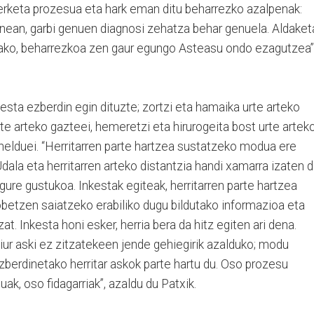
terketa prozesua eta hark eman ditu beharrezko azalpenak:
ean, garbi genuen diagnosi zehatza behar genuela. Aldaket
arako, beharrezkoa zen gaur egungo Asteasu ondo ezagutzea”
esta ezberdin egin dituzte; zortzi eta hamaika urte arteko
te arteko gazteei, hemeretzi eta hirurogeita bost urte artek
o helduei. “Herritarren parte hartzea sustatzeko modua ere
ala eta herritarren arteko distantzia handi xamarra izaten 
gure gustukoa. Inkestak egiteak, herritarren parte hartzea
obetzen saiatzeko erabiliko dugu bildutako informazioa eta
t. Inkesta honi esker, herria bera da hitz egiten ari dena.
 ziur aski ez zitzatekeen jende gehiegirik azalduko; modu
ezberdinetako herritar askok parte hartu du. Oso prozesu
uak, oso fidagarriak”, azaldu du Patxik.