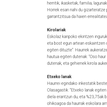
herritik; ikasketak, familia, laguna
Horrek esan nahi du gizarteratze
garrantzitsua da haien errealitat
Kirolariak
Eskolaz kanpoko ekintzen inguruk
eta bost egun artean eskaintzen 
egiten dituzte”. Haurrek aukeratze
hautua egiten dutenak: “Oso haur 
dutenak, eta gehienek kirola auke
Etxeko lanak
Haurrei egindako inkestatik beste
Olasagastik: “Etxeko lanak egite
diela erantzun du, eta %23,75ak b
ohikoagoa da haurrak eskolara am