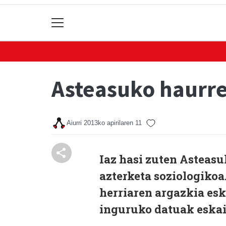
Asteasuko haurre
Aiurri
2013ko apirilaren 11
Iaz hasi zuten Asteasu
azterketa soziologiko
herriaren argazkia esk
inguruko datuak eskain