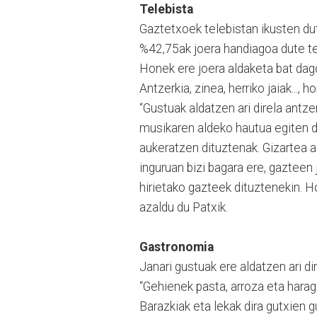
Telebista
Gaztetxoek telebistan ikusten du
%42,75ak joera handiagoa dute te
Honek ere joera aldaketa bat dago
Antzerkia, zinea, herriko jaiak...,
“Gustuak aldatzen ari direla ant
musikaren aldeko hautua egiten du
aukeratzen dituztenak. Gizartea a
inguruan bizi bagara ere, gaztee
hirietako gazteek dituztenekin. 
azaldu du Patxik.
Gastronomia
Janari gustuak ere aldatzen ari d
“Gehienek pasta, arroza eta harag
Barazkiak eta lekak dira gutxien g