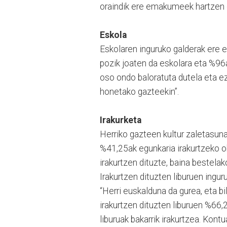
oraindik ere emakumeek hartzen d
Eskola
Eskolaren inguruko galderak ere e
pozik joaten da eskolara eta %96a
oso ondo baloratuta dutela eta ez
honetako gazteekin”.
Irakurketa
Herriko gazteen kultur zaletasuna
%41,25ak egunkaria irakurtzeko ohi
irakurtzen dituzte, baina bestelak
Irakurtzen dituzten liburuen inguru
“Herri euskalduna da gurea, eta bi
irakurtzen dituzten liburuen %66
liburuak bakarrik irakurtzea. Kontu