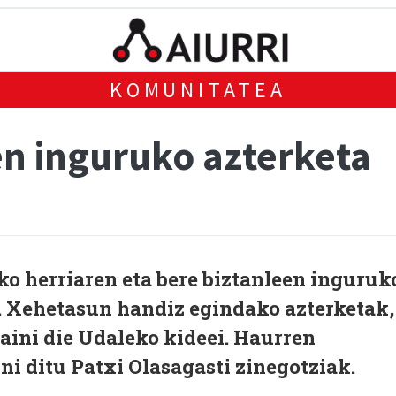
KOMUNITATEA
n inguruko azterketa
ko herriaren eta bere biztanleen inguruk
a. Xehetasun handiz egindako azterketak,
aini die Udaleko kideei. Haurren
i ditu Patxi Olasagasti zinegotziak.