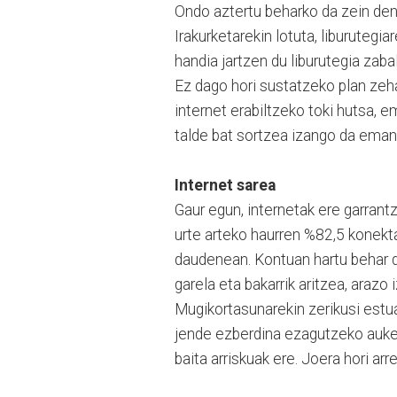
Ondo aztertu beharko da zein den 
Irakurketarekin lotuta, liburutegia
handia jartzen du liburutegia zaba
Ez dago hori sustatzeko plan zehat
internet erabiltzeko toki hutsa, 
talde bat sortzea izango da eman
Internet sarea
Gaur egun, internetak ere garrant
urte arteko haurren %82,5 konekta
daudenean. Kontuan hartu behar du
garela eta bakarrik aritzea, arazo
Mugikortasunarekin zerikusi estua 
jende ezberdina ezagutzeko aukera
baita arriskuak ere. Joera hori arr