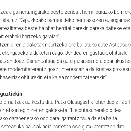
k, gainera, inguruko beste zenbait herriri buruzko berri er
 aburuz: “Gipuzkoako barnealdeko herri askoren ezaugarriak
realitatea beste hainbat herritakoarekin pareka daiteke eta
it erabaki hartzeko garaian”.
atzen diren aldaketak neurtzeko ere baliatuko dute Asteasuk
ik, etengabeko aldaketan dago. Jendearen gustuak, ohiturak,
datzen doaz. Garrantzitsua da gure gizartea nora doan ikustea
ere modernitaterantz goaz. Interesgarria da ikustea prozesu
baserriak ohiturekin eta kalea modernitatearekin”.
guztiekin
o emaitzak aurkeztu ditu Patxi Olasagastik lehendabizi. Zort
aztetxori egin zieten galdeketa: “Heldutasunerako bidea
olako garapenerako oso garai garrantzitsua da eta baita
 Asteasuko haurrak adin horretan oso gutxi ateratzen dira