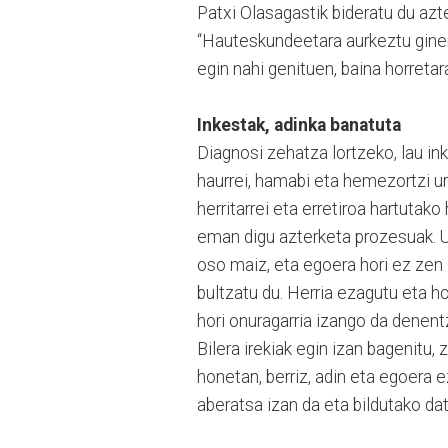
Patxi Olasagastik bideratu du az
“Hauteskundeetara aurkeztu ginen
egin nahi genituen, baina horret
Inkestak, adinka banatuta
Diagnosi zehatza lortzeko, lau ink
haurrei, hamabi eta hemezortzi ur
herritarrei eta erretiroa hartutak
eman digu azterketa prozesuak. Ud
oso maiz, eta egoera hori ez zen 
bultzatu du. Herria ezagutu eta h
hori onuragarria izango da denentza
Bilera irekiak egin izan bagenitu,
honetan, berriz, adin eta egoera 
aberatsa izan da eta bildutako dat