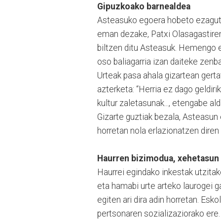
Gipuzkoako barnealdea
Asteasuko egoera hobeto ezagutzea
eman dezake, Patxi Olasagastiren
biltzen ditu Asteasuk. Hemengo er
oso baliagarria izan daiteke zenba
Urteak pasa ahala gizartean gert
azterketa: “Herria ez dago geldir
kultur zaletasunak..., etengabe al
Gizarte guztiak bezala, Asteasun 
horretan nola erlazionatzen diren 
Haurren bizimodua, xehetasun 
Haurrei egindako inkestak utzitak
eta hamabi urte arteko laurogei g
egiten ari dira adin horretan. Esk
pertsonaren sozializaziorako ere.