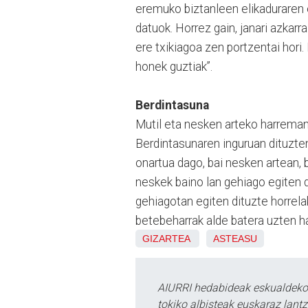
eremuko biztanleen elikaduraren e
datuok. Horrez gain, janari azkar
ere txikiagoa zen portzentai hori.
honek guztiak”.
Berdintasuna
Mutil eta nesken arteko harremanak
Berdintasunaren inguruan dituzten
onartua dago, bai nesken artean, 
neskek baino lan gehiago egiten du
gehiagotan egiten dituzte horrela
betebeharrak alde batera uzten ha
GIZARTEA
ASTEASU
AIURRI hedabideak eskualdeko n
tokiko albisteak euskaraz lan