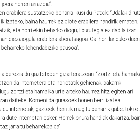
joera horren arrazoia”.
ren erabilera sustatzeko beharra ikusi du Patxik: “Udalak dirut
lik izateko, baina haurrek ez diote erabilera handirik ematen.
zik, eta horri ekin beharko diogu; liburutegia ez dadila izan
eman diezaiogula erabilera aberatsagoa. Gai hori landuko duen
 beharreko lehendabiziko pausoa”.
zia berezia du gaztetxoen gizarteratzean: “Zortzi eta hamaik
tzen da internetera eta horietatik gehienak, bakarrik
gu zortzi eta hamaika urte arteko haurrez hitz egiten ari
 izan daiteke. Komeni da gurasoek honen berri izatea.
du internetak; gazteek, herritik mugitu beharrik gabe, toki e
 dute internetari esker. Horrek onura handiak dakartza, bai
etaz jarraitu beharrekoa da”.