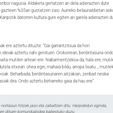
nbor nagusia. Aldaketa gertatzen ari dela adierazten dute
ra gazteen %35ari gustatzen zaio. Aurreko belaunaldietan as
 Kanpotik datorren kultura gure egiten ari garela adierazten d
 ere aztertu dituzte: “Gai garrantzitsua da hori.
 ideiak aztertu nahi genituen. Orokorrean, berdintasuna ond
baita mutilen artean ere. Nabarmentzekoa da, hala ere, mutil
tela etxean: ohea egin, mahaia bildu, arropa lisatu..., mutile
koak. Beharbada, berdintasunaren aitzakian, zenbait neska
siak dira. Ondo aztertu beharreko gaia da hau ere”.
ortasun hitzak jaso eta zabaltzen ditu. Harpidedun eginda,
tzen dituen komunikabidea babestuko duzu.