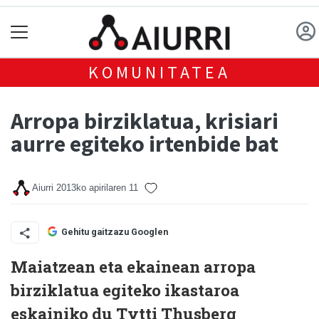
KOMUNITATEA
Arropa birziklatua, krisiari
aurre egiteko irtenbide bat
Aiurri
2013ko apirilaren 11
Gehitu gaitzazu Googlen
Maiatzean eta ekainean arropa
birziklatua egiteko ikastaroa
eskainiko du Tytti Thusberg