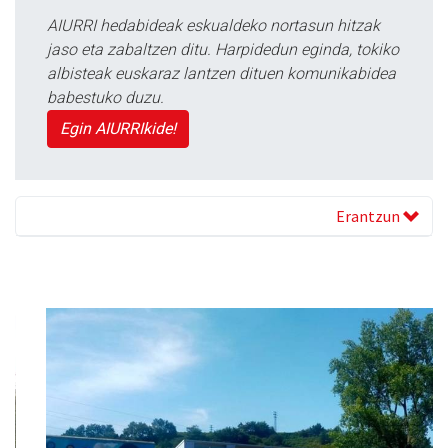
AIURRI hedabideak eskualdeko nortasun hitzak
jaso eta zabaltzen ditu. Harpidedun eginda, tokiko
albisteak euskaraz lantzen dituen komunikabidea
babestuko duzu.
Egin AIURRIkide!
Erantzun