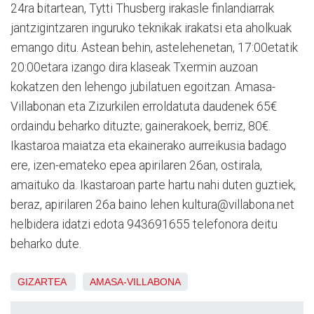
24ra bitartean, Tytti Thusberg irakasle finlandiarrak
jantzigintzaren inguruko teknikak irakatsi eta aholkuak
emango ditu. Astean behin, astelehenetan, 17:00etatik
20:00etara izango dira klaseak Txermin auzoan
kokatzen den lehengo jubilatuen egoitzan. Amasa-
Villabonan eta Zizurkilen erroldatuta daudenek 65€
ordaindu beharko dituzte; gainerakoek, berriz, 80€.
Ikastaroa maiatza eta ekainerako aurreikusia badago
ere, izen-emateko epea apirilaren 26an, ostirala,
amaituko da. Ikastaroan parte hartu nahi duten guztiek,
beraz, apirilaren 26a baino lehen kultura@villabona.net
helbidera idatzi edota 943691655 telefonora deitu
beharko dute.
GIZARTEA
AMASA-VILLABONA