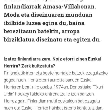
finlandiarrak Amasa-Villabonan.
Moda eta diseinuaren munduan
ibilbide luzea egina du, baina
berezitasun batekin, arropa
birziklatua diseinatu eta egiten du.
Izatez finlandiarra zara. Noiz etorri zinen Euskal
Herrira? Zerk bultzatuta?
Finlandiatik irten eta beste herrialde batzuk ezagutzeko
gogoa nuen. Hona etorri aurretik, banuen Euskal
Herriaren berri; nire osaba, 1974an, Donostiako “Txuri
Urdin” hockey taldeko entrenatzaile izan baitzen.
Horrez gain, Finlandian mutil euskaldun bat ezagutu
nuen eta Euskal Herriko hainbat istorio kontatu zidan.