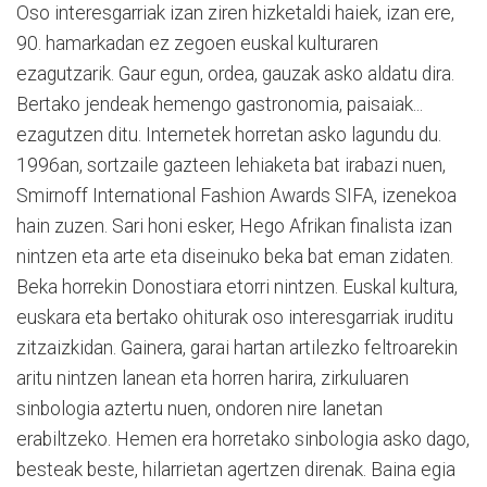
Oso interesgarriak izan ziren hizketaldi haiek, izan ere,
90. hamarkadan ez zegoen euskal kulturaren
ezagutzarik. Gaur egun, ordea, gauzak asko aldatu dira.
Bertako jendeak hemengo gastronomia, paisaiak...
ezagutzen ditu. Internetek horretan asko lagundu du.
1996an, sortzaile gazteen lehiaketa bat irabazi nuen,
Smirnoff International Fashion Awards SIFA, izenekoa
hain zuzen. Sari honi esker, Hego Afrikan finalista izan
nintzen eta arte eta diseinuko beka bat eman zidaten.
Beka horrekin Donostiara etorri nintzen. Euskal kultura,
euskara eta bertako ohiturak oso interesgarriak iruditu
zitzaizkidan. Gainera, garai hartan artilezko feltroarekin
aritu nintzen lanean eta horren harira, zirkuluaren
sinbologia aztertu nuen, ondoren nire lanetan
erabiltzeko. Hemen era horretako sinbologia asko dago,
besteak beste, hilarrietan agertzen direnak. Baina egia