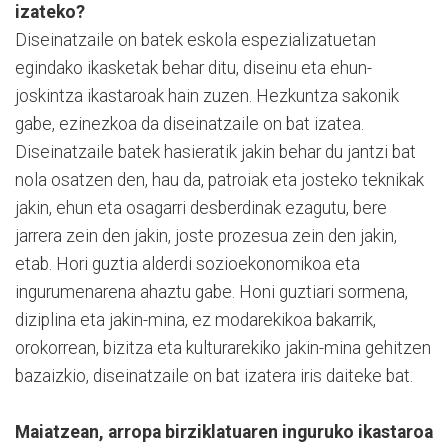
izateko?
Diseinatzaile on batek eskola espezializatuetan
egindako ikasketak behar ditu, diseinu eta ehun-
joskintza ikastaroak hain zuzen. Hezkuntza sakonik
gabe, ezinezkoa da diseinatzaile on bat izatea.
Diseinatzaile batek hasieratik jakin behar du jantzi bat
nola osatzen den, hau da, patroiak eta josteko teknikak
jakin, ehun eta osagarri desberdinak ezagutu, bere
jarrera zein den jakin, joste prozesua zein den jakin,
etab. Hori guztia alderdi sozioekonomikoa eta
ingurumenarena ahaztu gabe. Honi guztiari sormena,
diziplina eta jakin-mina, ez modarekikoa bakarrik,
orokorrean, bizitza eta kulturarekiko jakin-mina gehitzen
bazaizkio, diseinatzaile on bat izatera iris daiteke bat.
Maiatzean, arropa birziklatuaren inguruko ikastaroa