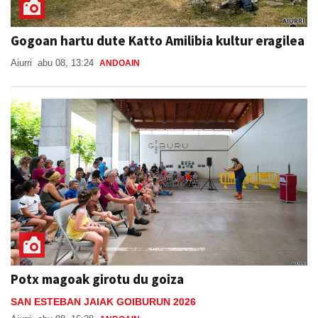
Gogoan hartu dute Katto Amilibia kultur eragilea
Aiurri
abu 08, 13:24
ANDOAIN
Potx magoak girotu du goiza
SAN ESTEBAN JAIAK GOIBURUN 2026