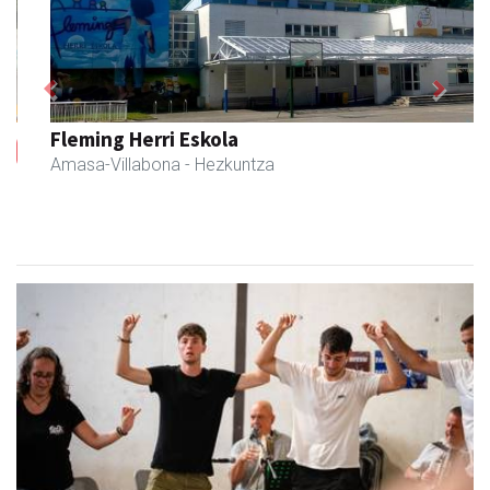
Previous
Next
Fleming Herri Eskola
Amasa-Villabona
- Hezkuntza