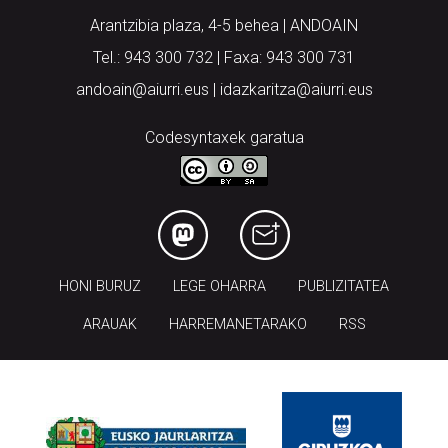
Arantzibia plaza, 4-5 behea | ANDOAIN
Tel.: 943 300 732 | Faxa: 943 300 731
andoain@aiurri.eus | idazkaritza@aiurri.eus
Codesyntaxek garatua
HONI BURUZ
LEGE OHARRA
PUBLIZITATEA
ARAUAK
HARREMANETARAKO
RSS