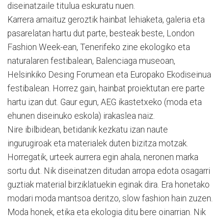
diseinatzaile titulua eskuratu nuen.
Karrera amaituz geroztik hainbat lehiaketa, galeria eta
pasarelatan hartu dut parte, besteak beste, London
Fashion Week-ean, Tenerifeko zine ekologiko eta
naturalaren festibalean, Balenciaga museoan,
Helsinkiko Desing Forumean eta Europako Ekodiseinua
festibalean. Horrez gain, hainbat proiektutan ere parte
hartu izan dut. Gaur egun, AEG ikastetxeko (moda eta
ehunen diseinuko eskola) irakaslea naiz.
Nire ibilbidean, betidanik kezkatu izan naute
ingurugiroak eta materialek duten bizitza motzak.
Horregatik, urteek aurrera egin ahala, neronen marka
sortu dut. Nik diseinatzen ditudan arropa edota osagarri
guztiak material birziklatuekin eginak dira. Era honetako
modari moda mantsoa deritzo, slow fashion hain zuzen.
Moda honek, etika eta ekologia ditu bere oinarrian. Nik