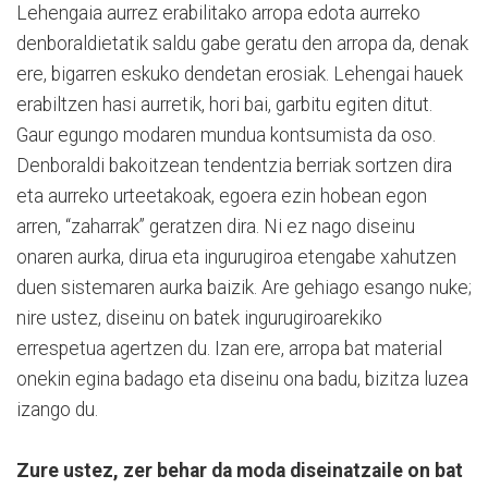
Lehengaia aurrez erabilitako arropa edota aurreko
denboraldietatik saldu gabe geratu den arropa da, denak
ere, bigarren eskuko dendetan erosiak. Lehengai hauek
erabiltzen hasi aurretik, hori bai, garbitu egiten ditut.
Gaur egungo modaren mundua kontsumista da oso.
Denboraldi bakoitzean tendentzia berriak sortzen dira
eta aurreko urteetakoak, egoera ezin hobean egon
arren, “zaharrak” geratzen dira. Ni ez nago diseinu
onaren aurka, dirua eta ingurugiroa etengabe xahutzen
duen sistemaren aurka baizik. Are gehiago esango nuke;
nire ustez, diseinu on batek ingurugiroarekiko
errespetua agertzen du. Izan ere, arropa bat material
onekin egina badago eta diseinu ona badu, bizitza luzea
izango du.
Zure ustez, zer behar da moda diseinatzaile on bat