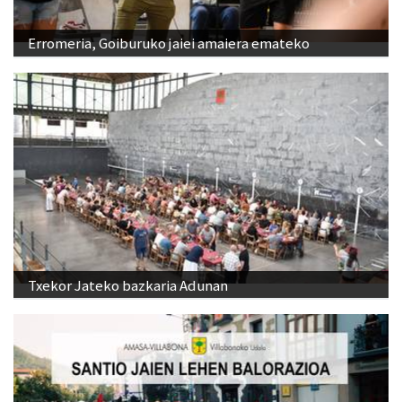
Erromeria, Goiburuko jaiei amaiera emateko
Txekor Jateko bazkaria Adunan