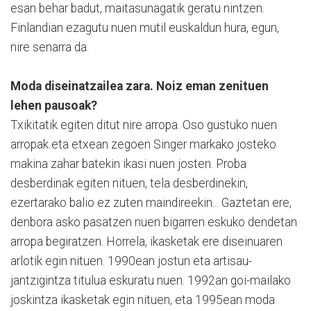
esan behar badut, maitasunagatik geratu nintzen.
Finlandian ezagutu nuen mutil euskaldun hura, egun,
nire senarra da.
Moda diseinatzailea zara. Noiz eman zenituen
lehen pausoak?
Txikitatik egiten ditut nire arropa. Oso gustuko nuen
arropak eta etxean zegoen Singer markako josteko
makina zahar batekin ikasi nuen josten. Proba
desberdinak egiten nituen, tela desberdinekin,
ezertarako balio ez zuten maindireekin... Gaztetan ere,
denbora asko pasatzen nuen bigarren eskuko dendetan
arropa begiratzen. Horrela, ikasketak ere diseinuaren
arlotik egin nituen. 1990ean jostun eta artisau-
jantzigintza titulua eskuratu nuen. 1992an goi-mailako
joskintza ikasketak egin nituen, eta 1995ean moda