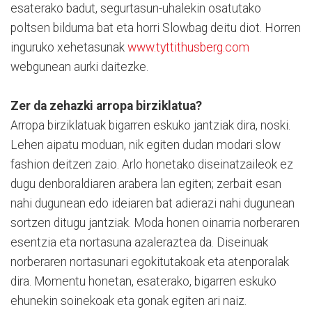
esaterako badut, segurtasun-uhalekin osatutako
poltsen bilduma bat eta horri Slowbag deitu diot. Horren
inguruko xehetasunak
www.tyttithusberg.com
webgunean aurki daitezke.
Zer da zehazki arropa birziklatua?
Arropa birziklatuak bigarren eskuko jantziak dira, noski.
Lehen aipatu moduan, nik egiten dudan modari slow
fashion deitzen zaio. Arlo honetako diseinatzaileok ez
dugu denboraldiaren arabera lan egiten; zerbait esan
nahi dugunean edo ideiaren bat adierazi nahi dugunean
sortzen ditugu jantziak. Moda honen oinarria norberaren
esentzia eta nortasuna azaleraztea da. Diseinuak
norberaren nortasunari egokitutakoak eta atenporalak
dira. Momentu honetan, esaterako, bigarren eskuko
ehunekin soinekoak eta gonak egiten ari naiz.