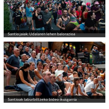
Santio jaiak: Udalaren lehen balorazioa
Santioak laburbiltzeko bideo ikusgarria