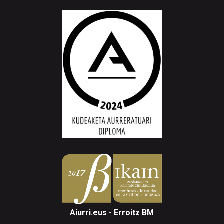
Aiurri.eus - Erroitz BM