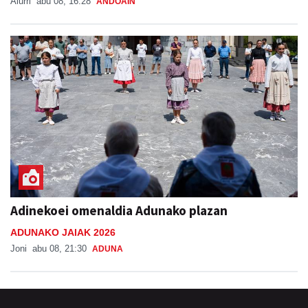
Aiurri
abu 08, 16:28
ANDOAIN
Adinekoei omenaldia Adunako plazan
ADUNAKO JAIAK 2026
Joni
abu 08, 21:30
ADUNA