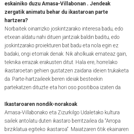
eskainiko duzu Amasa-Villabonan . Jendeak
zergatik animatu behar du ikastaroan parte
hartzera?
Norbaitek oinarrizko joskintzarako interesa badu, edo
etxean aldatu nahi dituen jantziak baldin baditu, edo
joskintzarako proiekturen bat badu eta nola egin ez
badaki, ongi etorriak denak. Nik aholkuak emateaz gain,
teknika errazak erakusten ditut. Hala ere, horrelako
ikastaroetan gehien gustatzen zaidana ideien trukaketa
da. Parte-hartzaileek beren ideiak besteekin
partekatzen dituzte eta hori oso positiboa izaten da.
Ikastaroaren nondik-norakoak
Amasa-Villabonako eta Zizurkilgo Udaletako kultura
sailek antolatu duten ikastaro berritzailea da “Arropa
birziklatua egiteko ikastaroa”. Maiatzaren 6tik ekainaren