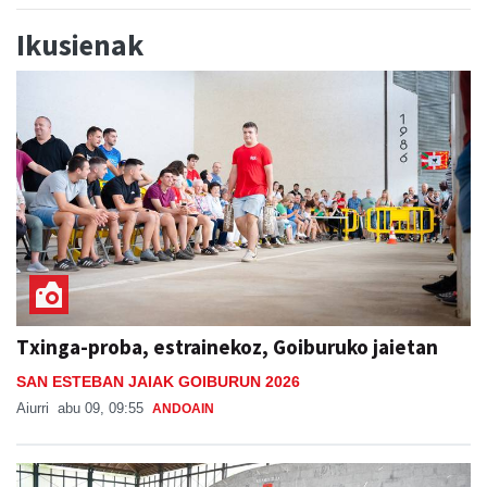
Ikusienak
Txinga-proba, estrainekoz, Goiburuko jaietan
SAN ESTEBAN JAIAK GOIBURUN 2026
Aiurri
abu 09, 09:55
ANDOAIN