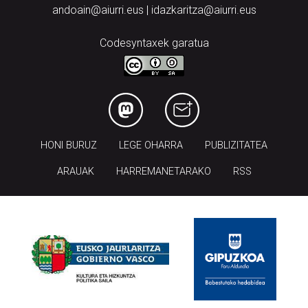
andoain@aiurri.eus | idazkaritza@aiurri.eus
Codesyntaxek garatua
HONI BURUZ
LEGE OHARRA
PUBLIZITATEA
ARAUAK
HARREMANETARAKO
RSS