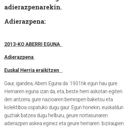
adierazpenarekin.
Adierazpena:
2013-KO ABERRI EGUNA
Adierazpena
Euskal Herria eraikitzen
Gaur, igandea, Aberri Eguna da. 1931tik egun hau gure
Herriaren eguna izan da, eta, beste herri askotan egiten
den antzera, gure nazioaren berrespen baketsu eta
kolektiboa ospatuko dugu gaur. Egun honekin, euskaldun
guztiak batzea dugu helburu, geure nortasunaren
adierazpen askea eginez eta geure herriaren biziraupen