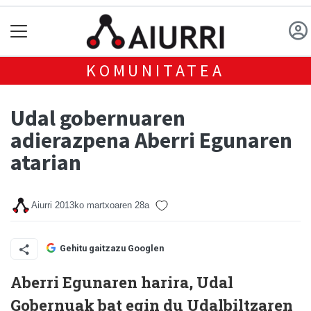
KOMUNITATEA
Udal gobernuaren
adierazpena Aberri Egunaren
atarian
Aiurri
2013ko martxoaren 28a
Gehitu gaitzazu Googlen
Aberri Egunaren harira, Udal
Gobernuak bat egin du Udalbiltzaren