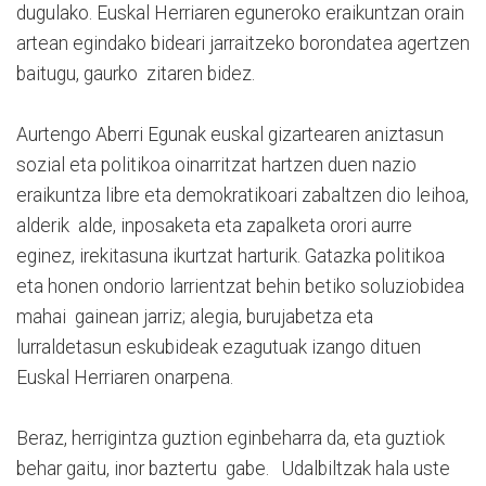
dugulako. Euskal Herriaren eguneroko eraikuntzan orain
artean egindako bideari jarraitzeko borondatea agertzen
baitugu, gaurko zitaren bidez.
Aurtengo Aberri Egunak euskal gizartearen aniztasun
sozial eta politikoa oinarritzat hartzen duen nazio
eraikuntza libre eta demokratikoari zabaltzen dio leihoa,
alderik alde, inposaketa eta zapalketa orori aurre
eginez, irekitasuna ikurtzat harturik. Gatazka politikoa
eta honen ondorio larrientzat behin betiko soluziobidea
mahai gainean jarriz; alegia, burujabetza eta
lurraldetasun eskubideak ezagutuak izango dituen
Euskal Herriaren onarpena.
Beraz, herrigintza guztion eginbeharra da, eta guztiok
behar gaitu, inor baztertu gabe. Udalbiltzak hala uste