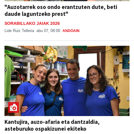
"Auzotarrek oso ondo erantzuten dute, beti
daude laguntzeko prest"
SORABILLAKO JAIAK 2026
Lide Ruiz Telleria
abu 07, 08:00
ANDOAIN
Kantujira, auzo-afaria eta dantzaldia,
asteburuko ospakizunei ekiteko