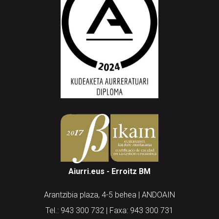
Aiurri.eus - Erroitz BM
Arantzibia plaza, 4-5 behea | ANDOAIN
Tel.: 943 300 732 | Faxa: 943 300 731