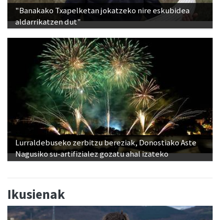
"Banakako Txapelketan jokatzeko nire eskubidea
aldarrikatzen dut"
Lurraldebuseko zerbitzu bereziak, Donostiako Aste
Nagusiko su-artifizialez gozatu ahal izateko
Ikusienak