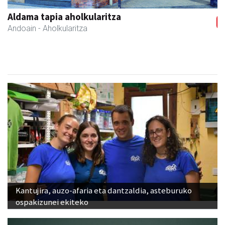
Aldama tapia aholkularitza
Andoain
- Aholkularitza
Kantujira, auzo-afaria eta dantzaldia, asteburuko
ospakizunei ekiteko