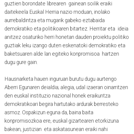
guztien borondate librearen gainean soilik eraiki
daitekeela Euskal Herria nazio moduan, inolako
aurrebaldintza eta mugarik gabeko eztabaida
demokratiko eta politikoaren bitartez. Herritar eta ideia
anitzez osaturiko herri honetan dauden proiektu politiko
guztiak leku izango duten eskenatoki demokratiko eta
baketsuaren alde lan egiteko konpromisoa hartzen
dugu gure gain.
Hausnarketa hauen inguruan burutu dugu aurtengo
Aberri Egunaren deialdia; alegia, udal izaeran oinarritzen
den euskal instituzio nazional honek eraikuntza
demokratikoari begira hartutako ardurak berresteko
asmoz. Ospakizun eguna da, baina baita
konpromisozkoa ere, euskal gizartearen etorkizuna
bakean, justizian eta askatasunean eraiki nahi