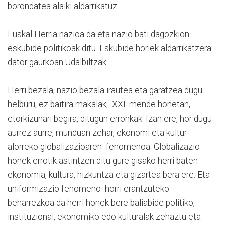
borondatea alaiki aldarrikatuz.
Euskal Herria nazioa da eta nazio bati dagozkion
eskubide politikoak ditu. Eskubide horiek aldarrikatzera
dator gaurkoan Udalbiltzak.
Herri bezala, nazio bezala irautea eta garatzea dugu
helburu, ez baitira makalak, XXI. mende honetan,
etorkizunari begira, ditugun erronkak. Izan ere, hor dugu
aurrez aurre, munduan zehar, ekonomi eta kultur
alorreko globalizazioaren fenomenoa. Globalizazio
honek errotik astintzen ditu gure gisako herri baten
ekonomia, kultura, hizkuntza eta gizartea bera ere. Eta
uniformizazio fenomeno horri erantzuteko
beharrezkoa da herri honek bere baliabide politiko,
instituzional, ekonomiko edo kulturalak zehaztu eta