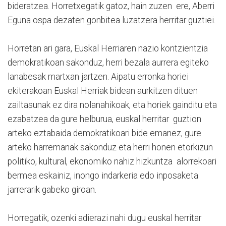
bideratzea. Horretxegatik gatoz, hain zuzen ere, Aberri
Eguna ospa dezaten gonbitea luzatzera herritar guztiei.
Horretan ari gara, Euskal Herriaren nazio kontzientzia
demokratikoan sakonduz, herri bezala aurrera egiteko
lanabesak martxan jartzen. Aipatu erronka horiei
ekiterakoan Euskal Herriak bidean aurkitzen dituen
zailtasunak ez dira nolanahikoak, eta horiek gainditu eta
ezabatzea da gure helburua, euskal herritar guztion
arteko eztabaida demokratikoari bide emanez, gure
arteko harremanak sakonduz eta herri honen etorkizun
politiko, kultural, ekonomiko nahiz hizkuntza alorrekoari
bermea eskainiz, inongo indarkeria edo inposaketa
jarrerarik gabeko giroan.
Horregatik, ozenki adierazi nahi dugu euskal herritar