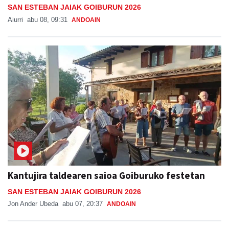
SAN ESTEBAN JAIAK GOIBURUN 2026
Aiurri
abu 08, 09:31
ANDOAIN
Kantujira taldearen saioa Goiburuko festetan
SAN ESTEBAN JAIAK GOIBURUN 2026
Jon Ander Ubeda
abu 07, 20:37
ANDOAIN