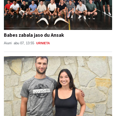
Babes zabala jaso du Ansak
Aiurri
abu 07, 13:55
URNIETA