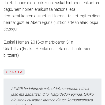
du eta hauxe dio: etorkizuna euskal hiritarren eskuetan
dago, herri honen eraikuntza nazional eta
demokratikoaren eskuetan. Horregatik, dei egiten diegu
herritar guztiei, Aberri Eguna guztion artean alaiki ospa
dezagun.
Euskal Herrian, 2013ko martxoaren 31n
Udalbiltza (Euskal Herriko udal eta udal hautetsien
biltzarra)
GIZARTEA
AIURRI hedabideak eskualdeko nortasun hitzak
jaso eta zabaltzen ditu. Harpidedun eginda, tokiko
albisteak euskaraz lantzen dituen komunikabidea