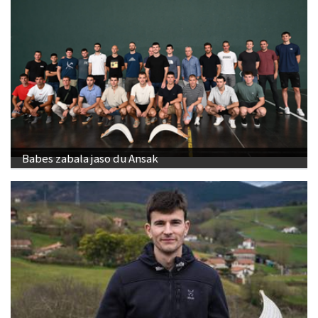
Babes zabala jaso du Ansak