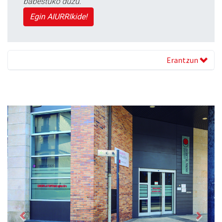
babestuko duzu.
Egin AIURRIkide!
Erantzun
Previous
Next