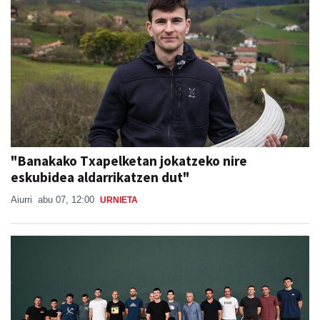
"Banakako Txapelketan jokatzeko nire
eskubidea aldarrikatzen dut"
Aiurri
abu 07, 12:00
URNIETA