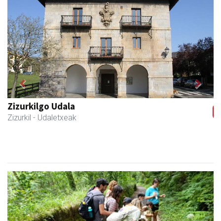
Previous
Next
Zizurkilgo Udala
Zizurkil
- Udaletxeak