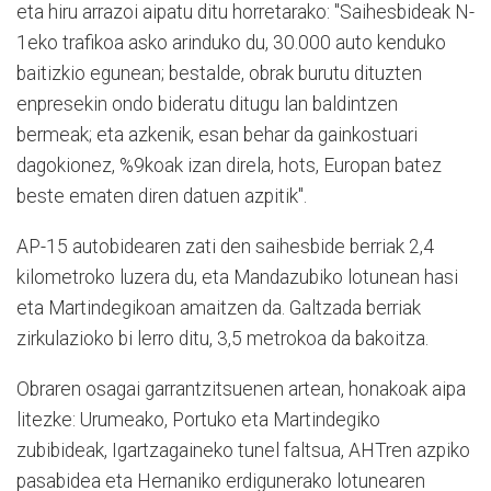
eta hiru arrazoi aipatu ditu horretarako: "Saihesbideak N-
1eko trafikoa asko arinduko du, 30.000 auto kenduko
baitizkio egunean; bestalde, obrak burutu dituzten
enpresekin ondo bideratu ditugu lan baldintzen
bermeak; eta azkenik, esan behar da gainkostuari
dagokionez, %9koak izan direla, hots, Europan batez
beste ematen diren datuen azpitik".
AP-15 autobidearen zati den saihesbide berriak 2,4
kilometroko luzera du, eta Mandazubiko lotunean hasi
eta Martindegikoan amaitzen da. Galtzada berriak
zirkulazioko bi lerro ditu, 3,5 metrokoa da bakoitza.
Obraren osagai garrantzitsuenen artean, honakoak aipa
litezke: Urumeako, Portuko eta Martindegiko
zubibideak, Igartzagaineko tunel faltsua, AHTren azpiko
pasabidea eta Hernaniko erdigunerako lotunearen