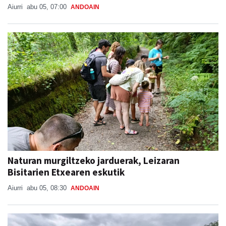
Aiurri
abu 05, 07:00
ANDOAIN
Naturan murgiltzeko jarduerak, Leizaran
Bisitarien Etxearen eskutik
Aiurri
abu 05, 08:30
ANDOAIN