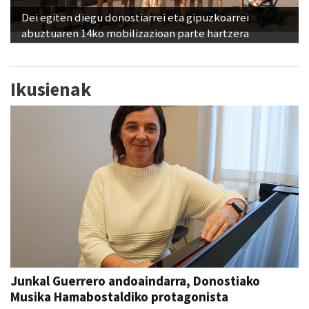
Dei egiten diegu donostiarrei eta gipuzkoarrei
abuztuaren 14ko mobilizazioan parte hartzera
Ikusienak
Junkal Guerrero andoaindarra, Donostiako
Musika Hamabostaldiko protagonista