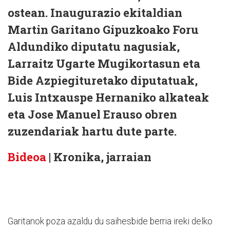
ostean. Inaugurazio ekitaldian
Martin Garitano Gipuzkoako Foru
Aldundiko diputatu nagusiak,
Larraitz Ugarte Mugikortasun eta
Bide Azpiegituretako diputatuak,
Luis Intxauspe Hernaniko alkateak
eta Jose Manuel Erauso obren
zuzendariak hartu dute parte.
Bideoa
| Kronika, jarraian
Garitanok poza azaldu du saihesbide berria ireki delko