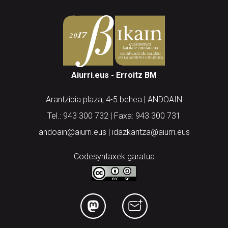
Aiurri.eus - Erroitz BM
Arantzibia plaza, 4-5 behea | ANDOAIN
Tel.: 943 300 732 | Faxa: 943 300 731
andoain@aiurri.eus | idazkaritza@aiurri.eus
Codesyntaxek garatua