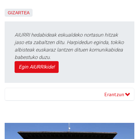
GIZARTEA
AIURRI hedabideak eskualdeko nortasun hitzak
jaso eta zabaltzen ditu. Harpidedun eginda, tokiko
albisteak euskaraz lantzen dituen komunikabidea
babestuko duzu.
Egin AIURRIkide!
Erantzun