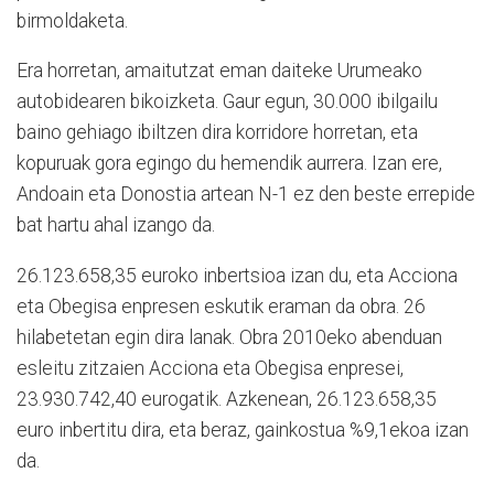
birmoldaketa.
Era horretan, amaitutzat eman daiteke Urumeako
autobidearen bikoizketa. Gaur egun, 30.000 ibilgailu
baino gehiago ibiltzen dira korridore horretan, eta
kopuruak gora egingo du hemendik aurrera. Izan ere,
Andoain eta Donostia artean N-1 ez den beste errepide
bat hartu ahal izango da.
26.123.658,35 euroko inbertsioa izan du, eta Acciona
eta Obegisa enpresen eskutik eraman da obra. 26
hilabetetan egin dira lanak. Obra 2010eko abenduan
esleitu zitzaien Acciona eta Obegisa enpresei,
23.930.742,40 eurogatik. Azkenean, 26.123.658,35
euro inbertitu dira, eta beraz, gainkostua %9,1ekoa izan
da.