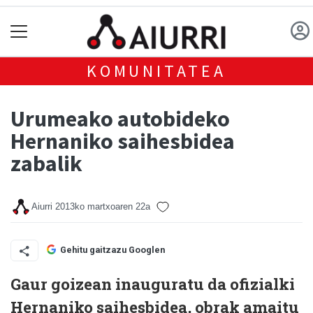
KOMUNITATEA
Urumeako autobideko
Hernaniko saihesbidea
zabalik
Aiurri
2013ko martxoaren 22a
Gehitu gaitzazu Googlen
Gaur goizean inauguratu da ofizialki
Hernaniko saihesbidea, obrak amaitu