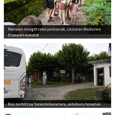
Naturan murgiltzeko jarduerak, Leizaran Bisitarien
Etxearen eskutik
Bus zerbitzua Sanestebanetara, asteburu honetan