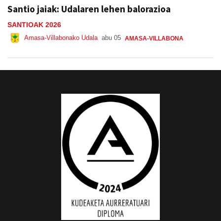
Santio jaiak: Udalaren lehen balorazioa
SANTIOAK 2026
Amasa-Villabonako Udala
abu 05
AMASA-VILLABONA