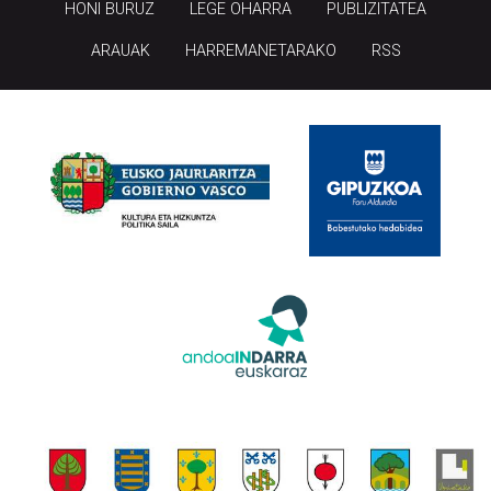
HONI BURUZ
LEGE OHARRA
PUBLIZITATEA
ARAUAK
HARREMANETARAKO
RSS