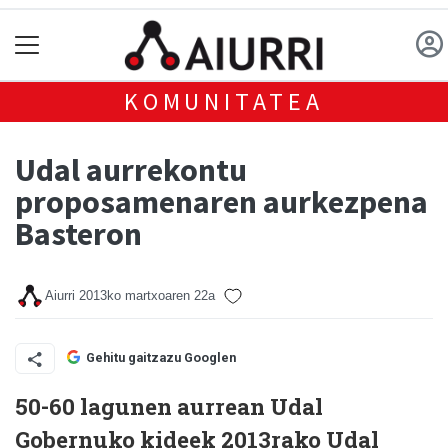
KOMUNITATEA
Udal aurrekontu
proposamenaren aurkezpena
Basteron
Aiurri
2013ko martxoaren 22a
Gehitu gaitzazu Googlen
50-60 lagunen aurrean Udal
Gobernuko kideek 2013rako Udal