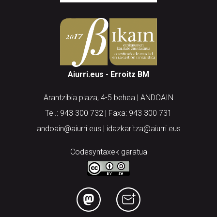
Aiurri.eus - Erroitz BM
Arantzibia plaza, 4-5 behea | ANDOAIN
Tel.: 943 300 732 | Faxa: 943 300 731
andoain@aiurri.eus | idazkaritza@aiurri.eus
Codesyntaxek garatua