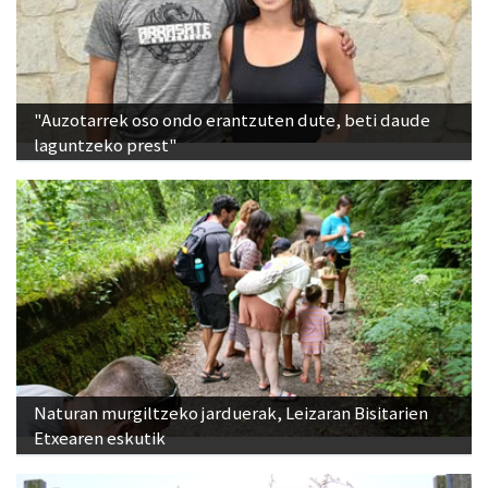
"Auzotarrek oso ondo erantzuten dute, beti daude
laguntzeko prest"
Naturan murgiltzeko jarduerak, Leizaran Bisitarien
Etxearen eskutik