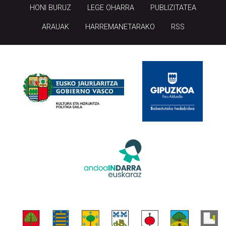
HONI BURUZ
LEGE OHARRA
PUBLIZITATEA
ARAUAK
HARREMANETARAKO
RSS