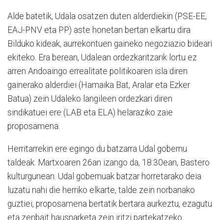
Alde batetik, Udala osatzen duten alderdiekin (PSE-EE,
EAJ-PNV eta PP) aste honetan bertan elkartu dira
Bilduko kideak, aurrekontuen gaineko negoziazio bideari
ekiteko. Era berean, Udalean ordezkaritzarik lortu ez
arren Andoaingo errealitate politikoaren isla diren
gainerako alderdiei (Hamaika Bat, Aralar eta Ezker
Batua) zein Udaleko langileen ordezkari diren
sindikatuei ere (LAB eta ELA) helaraziko zaie
proposamena.
Herritarrekin ere egingo du batzarra Udal gobernu
taldeak. Martxoaren 26an izango da, 18:30ean, Bastero
kulturgunean. Udal gobernuak batzar horretarako deia
luzatu nahi die herriko elkarte, talde zein norbanako
guztiei, proposamena bertatik bertara aurkeztu, ezagutu
eta zenbait hausnarketa zein iritzi partekatzeko.