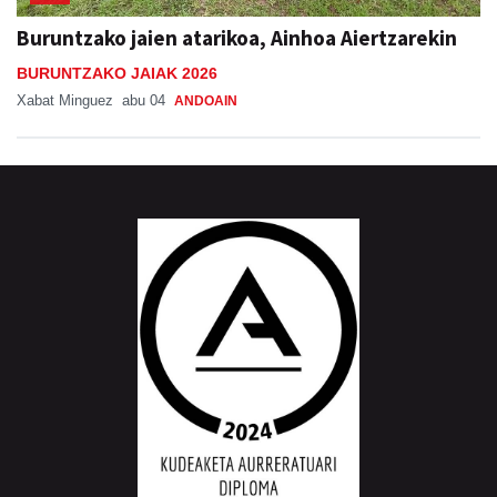
Buruntzako jaien atarikoa, Ainhoa Aiertzarekin
BURUNTZAKO JAIAK 2026
Xabat Minguez
abu 04
ANDOAIN