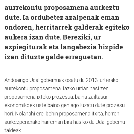
aurrekontu proposamena aurkeztu
dute. Ia ordubetez azalpenak eman
ondoren, herritarrek galderak egiteko
aukera izan dute. Bereziki, ur
azpiegiturak eta langabezia hizpide
izan dituzte galde erreguetan.
Andoaingo Udal gobernuak osatu du 2013. urterako
aurrekontu proposamena. Iazko urrian hasi zen
proposamena ixteko prozesua; baina zailtasun
ekonomikoek uste baino gehiago luzatu dute prozesu
hori. Nolanahi ere, behin proposamena itxita, horren
aurkezpenerako harreman bira hasiko du Udal gobernu
taldeak.