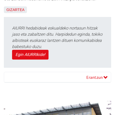
GIZARTEA
AIURRI hedabideak eskualdeko nortasun hitzak
jaso eta zabaltzen ditu. Harpidedun eginda, tokiko
albisteak euskaraz lantzen dituen komunikabidea
babestuko duzu.
Egin AIURRIkide!
Erantzun