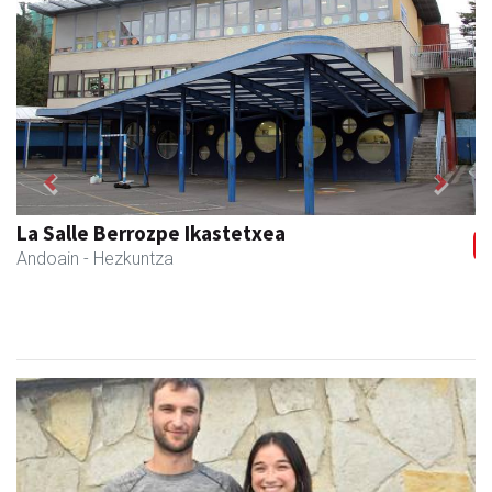
Previous
Next
La Salle Berrozpe Ikastetxea
Andoain
- Hezkuntza