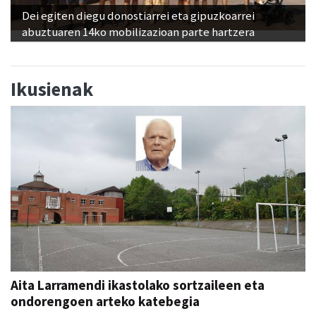
Dei egiten diegu donostiarrei eta gipuzkoarrei
abuztuaren 14ko mobilizazioan parte hartzera
Ikusienak
Aita Larramendi ikastolako sortzaileen eta
ondorengoen arteko katebegia