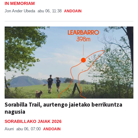
IN MEMORIAM
Jon Ander Ubeda
abu 06, 11:38
ANDOAIN
Sorabilla Trail, aurtengo jaietako berrikuntza
nagusia
SORABILLAKO JAIAK 2026
Aiurri
abu 06, 07:00
ANDOAIN