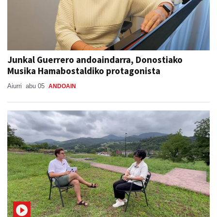
Junkal Guerrero andoaindarra, Donostiako
Musika Hamabostaldiko protagonista
Aiurri
abu 05
ANDOAIN