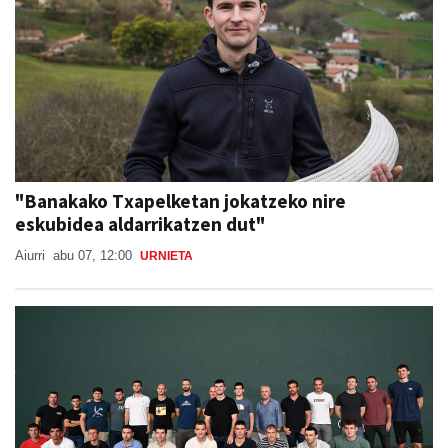
"Banakako Txapelketan jokatzeko nire
eskubidea aldarrikatzen dut"
Aiurri
abu 07, 12:00
URNIETA