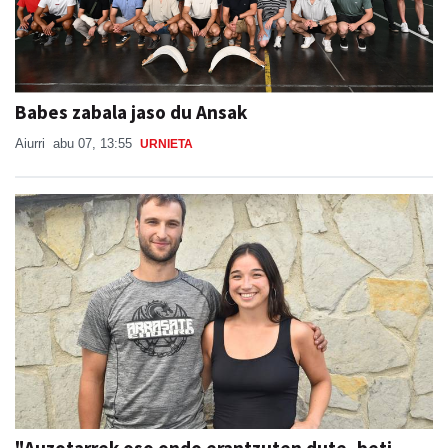
Babes zabala jaso du Ansak
Aiurri
abu 07, 13:55
URNIETA