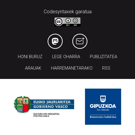
Codesyntaxek garatua
HONI BURUZ
LEGE OHARRA
PUBLIZITATEA
ARAUAK
HARREMANETARAKO
RSS