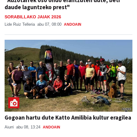
"Auzotarrek oso ondo erantzuten dute, beti
daude laguntzeko prest"
SORABILLAKO JAIAK 2026
Lide Ruiz Telleria
abu 07, 08:00
ANDOAIN
Gogoan hartu dute Katto Amilibia kultur eragilea
Aiurri
abu 08, 13:24
ANDOAIN