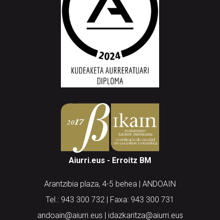
Aiurri.eus - Erroitz BM
Arantzibia plaza, 4-5 behea | ANDOAIN
Tel.: 943 300 732 | Faxa: 943 300 731
andoain@aiurri.eus | idazkaritza@aiurri.eus