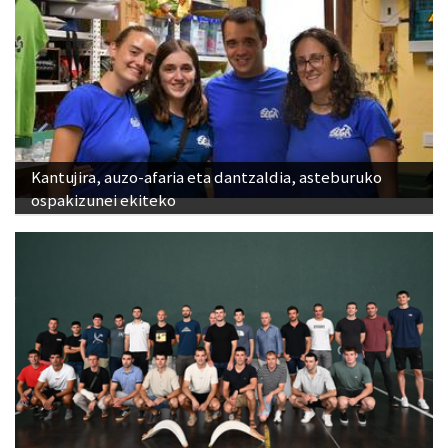
Kantujira, auzo-afaria eta dantzaldia, asteburuko
ospakizunei ekiteko