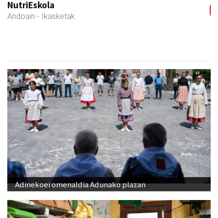
NutriEskola
Andoain
- Ikasketak
Adinekoei omenaldia Adunako plazan