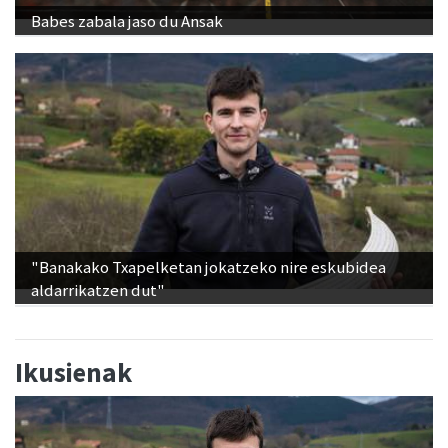
Babes zabala jaso du Ansak
"Banakako Txapelketan jokatzeko nire eskubidea
aldarrikatzen dut"
Ikusienak