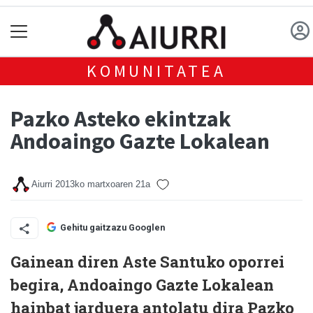
KOMUNITATEA
Pazko Asteko ekintzak
Andoaingo Gazte Lokalean
Aiurri
2013ko martxoaren 21a
Gehitu gaitzazu Googlen
Gainean diren Aste Santuko oporrei
begira, Andoaingo Gazte Lokalean
hainbat jarduera antolatu dira Pazko