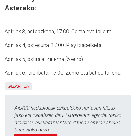
Asterako:
Apirilak 3, asteazkena, 17:00: Goma eva tailerra.
Apirilak 4, osteguna, 17:00: Play txapelketa.
Apirilak 5, ostirala: Zinema (6 euro).
Apirilak 6, larunbata, 17:00. Zumo eta batido tailerra.
GIZARTEA
AIURRI hedabideak eskualdeko nortasun hitzak
jaso eta zabaltzen ditu. Harpidedun eginda, tokiko
albisteak euskaraz lantzen dituen komunikabidea
babestuko duzu.