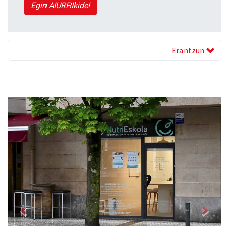
Egin AIURRIkide!
Erantzun
Previous
Next