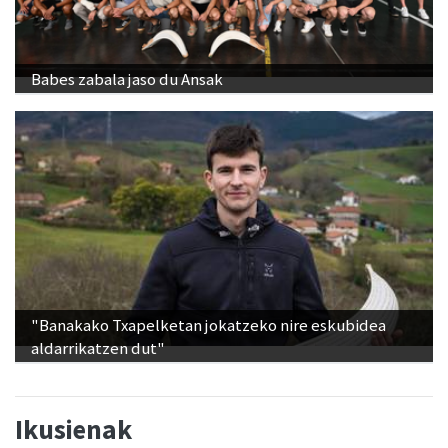
Babes zabala jaso du Ansak
"Banakako Txapelketan jokatzeko nire eskubidea
aldarrikatzen dut"
Ikusienak