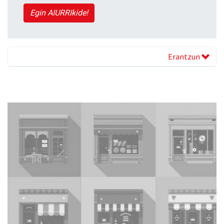
Egin AIURRIkide!
Erantzun
Previous
Next