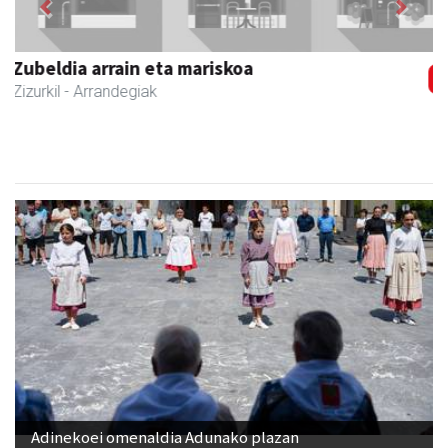
Larraulgo herri ostatua
Larraul
- Jatetxeak
Adinekoei omenaldia Adunako plazan