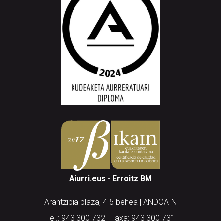
Aiurri.eus - Erroitz BM
Arantzibia plaza, 4-5 behea | ANDOAIN
Tel.: 943 300 732 | Faxa: 943 300 731
andoain@aiurri.eus | idazkaritza@aiurri.eus