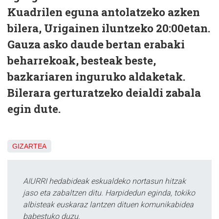
Kuadrilen eguna antolatzeko azken
bilera, Urigainen iluntzeko 20:00etan.
Gauza asko daude bertan erabaki
beharrekoak, besteak beste,
bazkariaren inguruko aldaketak.
Bilerara gerturatzeko deialdi zabala
egin dute.
GIZARTEA
AIURRI hedabideak eskualdeko nortasun hitzak
jaso eta zabaltzen ditu. Harpidedun eginda, tokiko
albisteak euskaraz lantzen dituen komunikabidea
babestuko duzu.