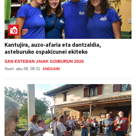
Kantujira, auzo-afaria eta dantzaldia,
asteburuko ospakizunei ekiteko
SAN ESTEBAN JAIAK GOIBURUN 2026
Aiurri
abu 08, 09:31
ANDOAIN