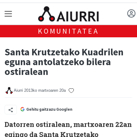
KOMUNITATEA
Santa Krutzetako Kuadrilen
eguna antolatzeko bilera
ostiralean
Aiurri
2013ko martxoaren 20a
Gehitu gaitzazu Googlen
Datorren ostiralean, martxoaren 22an
egingo da Santa Krutzetako