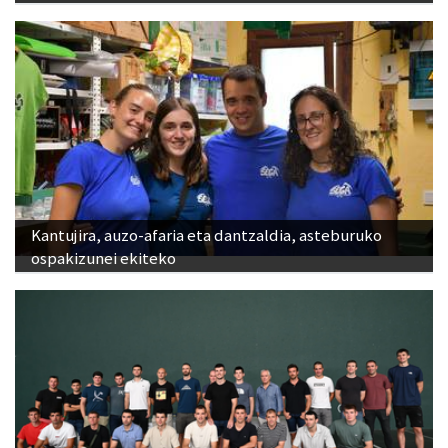
Kantujira, auzo-afaria eta dantzaldia, asteburuko
ospakizunei ekiteko