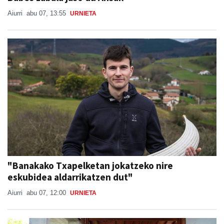
"Banakako Txapelketan jokatzeko nire
eskubidea aldarrikatzen dut"
Aiurri
abu 07, 12:00
URNIETA