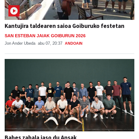
Kantujira taldearen saioa Goiburuko festetan
SAN ESTEBAN JAIAK GOIBURUN 2026
Jon Ander Ubeda
abu 07, 20:37
ANDOAIN
Babes zabala jaso du Ansak
Aiurri
abu 07, 13:55
URNIETA