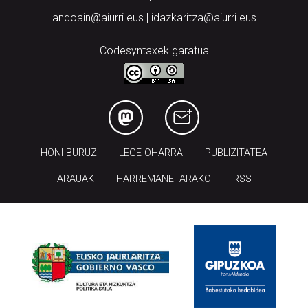
Codesyntaxek garatua
HONI BURUZ
LEGE OHARRA
PUBLIZITATEA
ARAUAK
HARREMANETARAKO
RSS