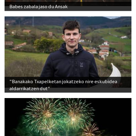
"Banakako Txapelketan jokatzeko nire eskubidea
aldarrikatzen dut"