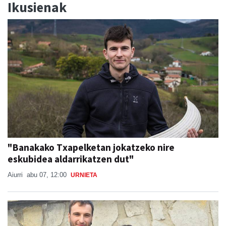
"Banakako Txapelketan jokatzeko nire
eskubidea aldarrikatzen dut"
Aiurri
abu 07, 12:00
URNIETA