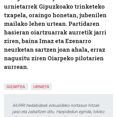
urnietarrek Gipuzkoako trinketeko
txapela, oraingo honetan, jubenilen
mailako lehen urtean. Partidaren
hasieran oiartzuarrak aurretik jarri
ziren, baina Imaz eta Ezenarro
neurketan sartzen joan ahala, erraz
nagusitu ziren Oiarpeko pilotarien
aurrean.
GIZARTEA
URNIETA
AIURRI hedabideak eskualdeko nortasun hitzak
jaso eta zabaltzen ditu. Harpidedun eginda, tokiko