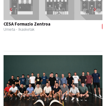
Previous
Next
Urnietako AEK euskaltegia
Urnieta
- Euskaltegiak
Babes zabala jaso du Ansak