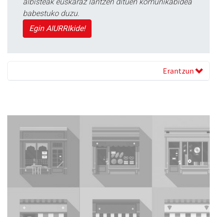
albisteak euskaraz lantzen dituen komunikabidea
babestuko duzu.
Egin AIURRIkide!
Erantzun