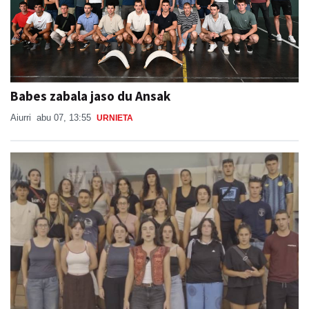
Babes zabala jaso du Ansak
Aiurri
abu 07, 13:55
URNIETA
Burrunba, gazte euskaltzaleen ekimen berria