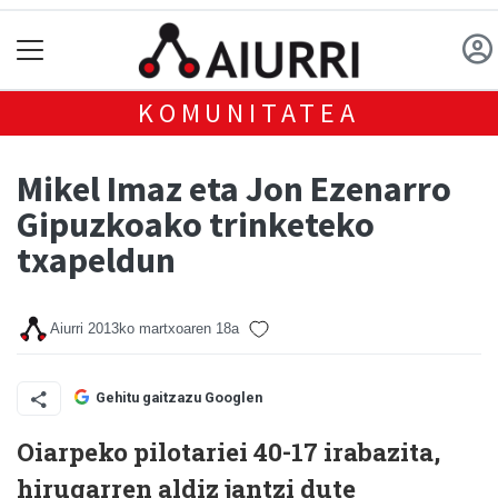
KOMUNITATEA
Mikel Imaz eta Jon Ezenarro
Gipuzkoako trinketeko
txapeldun
Aiurri
2013ko martxoaren 18a
Gehitu gaitzazu Googlen
Oiarpeko pilotariei 40-17 irabazita,
hirugarren aldiz jantzi dute