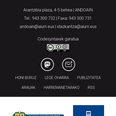
Tel.: 943 300 732 | Faxa: 943 300 731
andoain@aiurri.eus | idazkaritza@aiurri.eus
Codesyntaxek garatua
HONI BURUZ
LEGE OHARRA
PUBLIZITATEA
ARAUAK
HARREMANETARAKO
RSS