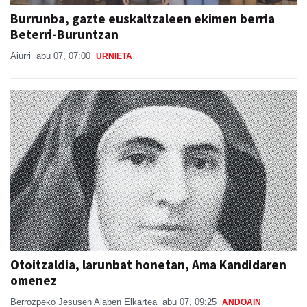
Beterri-Buruntzan
Aiurri
abu 07, 07:00
URNIETA
Otoitzaldia, larunbat honetan, Ama Kandidaren
omenez
Berrozpeko Jesusen Alaben Elkartea
abu 07, 09:25
ANDOAIN