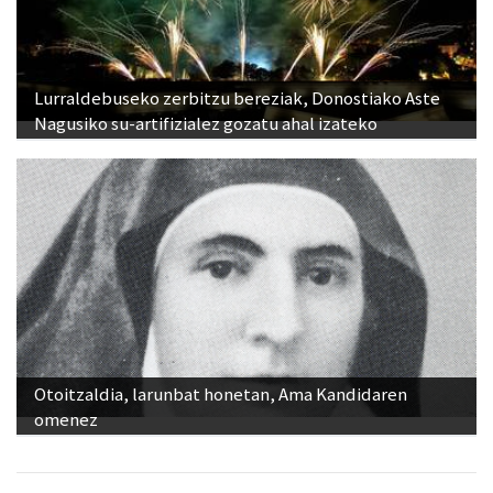
Lurraldebuseko zerbitzu bereziak, Donostiako Aste
Nagusiko su-artifizialez gozatu ahal izateko
Otoitzaldia, larunbat honetan, Ama Kandidaren
omenez
Ikusienak