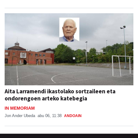
Aita Larramendi ikastolako sortzaileen eta
ondorengoen arteko katebegia
IN MEMORIAM
Jon Ander Ubeda
abu 06, 11:38
ANDOAIN