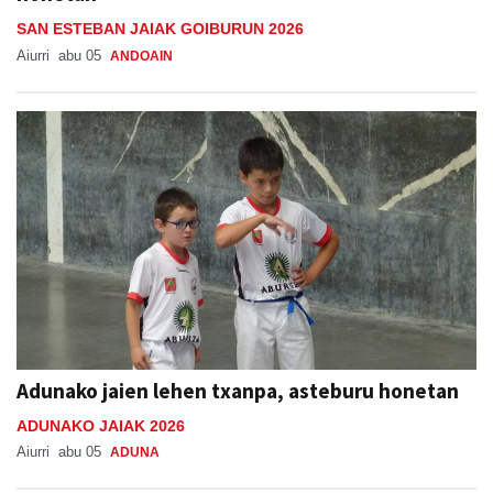
SAN ESTEBAN JAIAK GOIBURUN 2026
Aiurri
abu 05
ANDOAIN
Adunako jaien lehen txanpa, asteburu honetan
ADUNAKO JAIAK 2026
Aiurri
abu 05
ADUNA