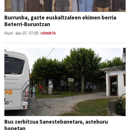
Burrunba, gazte euskaltzaleen ekimen berria
Beterri-Buruntzan
Aiurri
abu 07, 07:00
URNIETA
Bus zerbitzua Sanestebanetara, asteburu
honetan