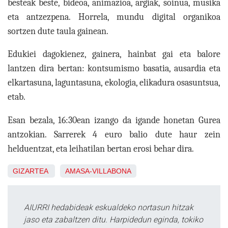
besteak beste, bideoa, animazioa, argiak, soinua, musika
eta antzezpena. Horrela, mundu digital organikoa
sortzen dute taula gainean.
Edukiei dagokienez, gainera, hainbat gai eta balore
lantzen dira bertan: kontsumismo basatia, ausardia eta
elkartasuna, laguntasuna, ekologia, elikadura osasuntsua,
etab.
Esan bezala, 16:30ean izango da igande honetan Gurea
antzokian. Sarrerek 4 euro balio dute haur zein
helduentzat, eta leihatilan bertan erosi behar dira.
GIZARTEA
AMASA-VILLABONA
AIURRI hedabideak eskualdeko nortasun hitzak
jaso eta zabaltzen ditu. Harpidedun eginda, tokiko