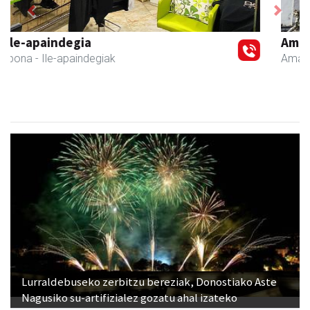
Previous
Next
Amasa-Villabonako Udala
Amasa-Villabona
- Udaletxeak
Lurraldebuseko zerbitzu bereziak, Donostiako Aste
Nagusiko su-artifizialez gozatu ahal izateko