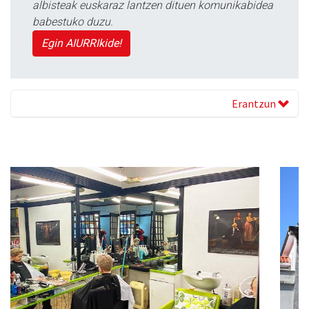
albisteak euskaraz lantzen dituen komunikabidea
babestuko duzu.
Egin AIURRIkide!
Erantzun