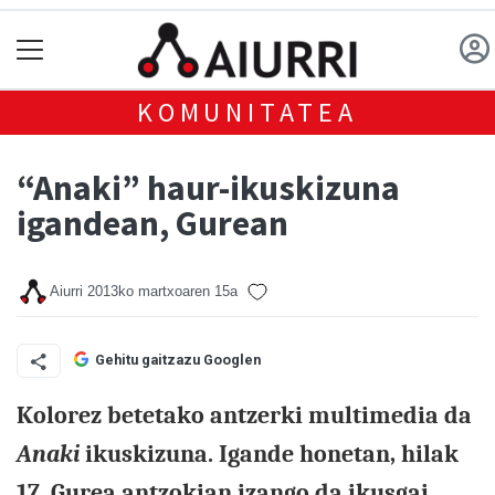
KOMUNITATEA
“Anaki” haur-ikuskizuna
igandean, Gurean
Aiurri
2013ko martxoaren 15a
Gehitu gaitzazu Googlen
Kolorez betetako antzerki multimedia da
Anaki
ikuskizuna. Igande honetan, hilak
17, Gurea antzokian izango da ikusgai