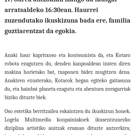
arratsaldeko 16:30ean. Haurrei
zuzendutako ikuskizuna bada ere, familia
guztiarentzat da egokia.
Anaki haur kapritxoso eta kontsumista da, eta Kotaro
robota ezagutzen du, denden kanpoaldean izaten diren
makina horietako bat, txaponen bidez mugitzen dena.
Anakiren ezusterako, Kotarok hegan egiteko gaitasuna
du, eta hainbat planeta ezagutu eta abentura zoragarriak
biziko dituzte biek.
Oso estetika berritzailea eskaintzen du ikuskizun honek.
Logela Multimedia konpainiakoek ikusentzunezko
diziplina artistiko anitzak eraman dituzte antzerkira;