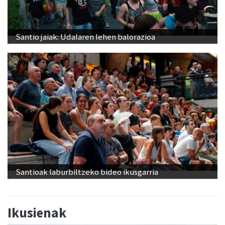
Santio jaiak: Udalaren lehen balorazioa
Santioak laburbiltzeko bideo ikusgarria
Ikusienak