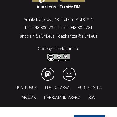
Aiurri.eus - Erroitz BM
Arantzibia plaza, 4-5 behea | ANDOAIN
Tel.: 943 300 732 | Faxa: 943 300 731
andoain@aiurri.eus | idazkaritza@aiurri.eus
Codesyntaxek garatua
HONI BURUZ
LEGE OHARRA
PUBLIZITATEA
ARAUAK
HARREMANETARAKO
RSS