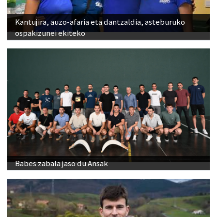
Kantujira, auzo-afaria eta dantzaldia, asteburuko
ospakizunei ekiteko
Babes zabala jaso du Ansak