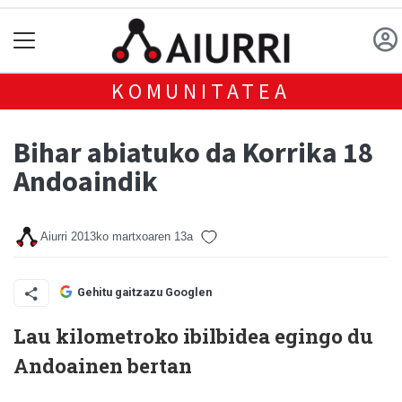
KOMUNITATEA
Bihar abiatuko da Korrika 18
Andoaindik
Aiurri
2013ko martxoaren 13a
Gehitu gaitzazu Googlen
Lau kilometroko ibilbidea egingo du
Andoainen bertan