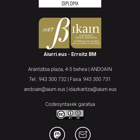
Aiurri.eus - Erroitz BM
Arantzibia plaza, 4-5 behea | ANDOAIN
Tel.: 943 300 732 | Faxa: 943 300 731
andoain@aiurri.eus | idazkaritza@aiurri.eus
Codesyntaxek garatua