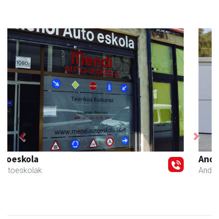
Previous
Next
Andoaingo AEK euskaltegia
Andoain
- Euskaltegiak