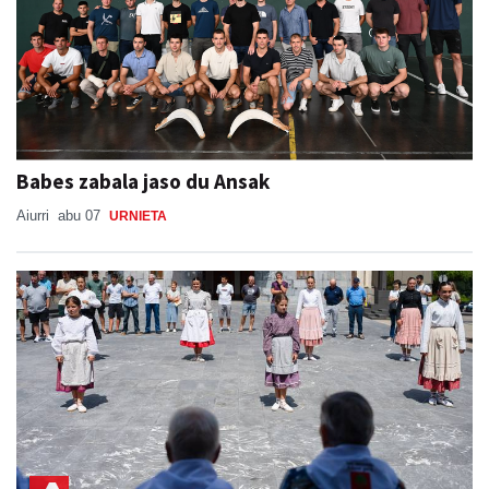
Babes zabala jaso du Ansak
Aiurri
abu 07
URNIETA