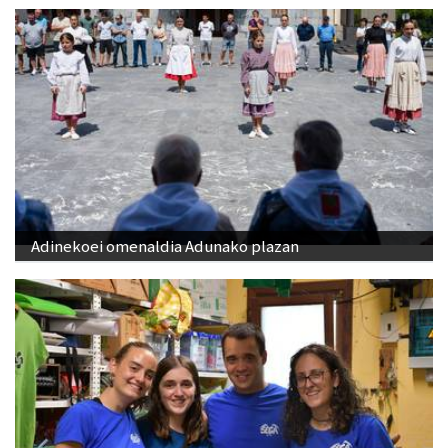
Adinekoei omenaldia Adunako plazan