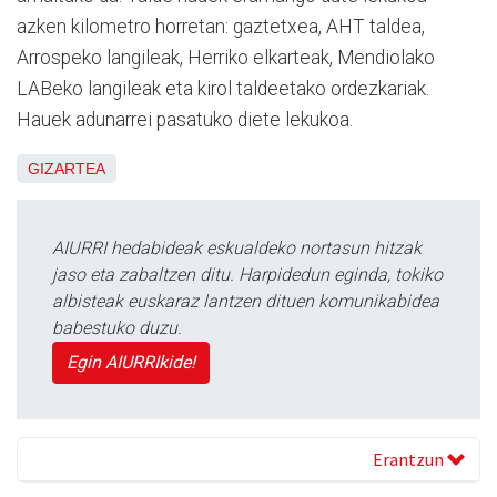
azken kilometro horretan: gaztetxea, AHT taldea,
Arrospeko langileak, Herriko elkarteak, Mendiolako
LABeko langileak eta kirol taldeetako ordezkariak.
Hauek adunarrei pasatuko diete lekukoa.
GIZARTEA
AIURRI hedabideak eskualdeko nortasun hitzak
jaso eta zabaltzen ditu. Harpidedun eginda, tokiko
albisteak euskaraz lantzen dituen komunikabidea
babestuko duzu.
Egin AIURRIkide!
Erantzun