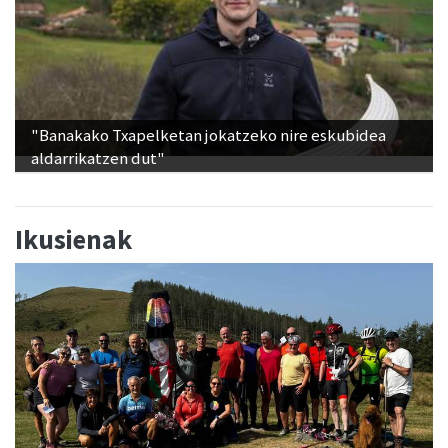
"Banakako Txapelketan jokatzeko nire eskubidea
aldarrikatzen dut"
Ikusienak