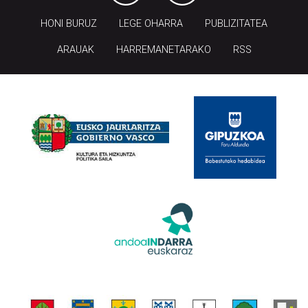
HONI BURUZ
LEGE OHARRA
PUBLIZITATEA
ARAUAK
HARREMANETARAKO
RSS