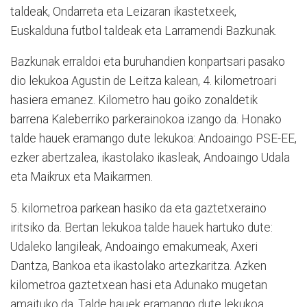
taldeak, Ondarreta eta Leizaran ikastetxeek,
Euskalduna futbol taldeak eta Larramendi Bazkunak.
Bazkunak erraldoi eta buruhandien konpartsari pasako
dio lekukoa Agustin de Leitza kalean, 4. kilometroari
hasiera emanez. Kilometro hau goiko zonaldetik
barrena Kaleberriko parkerainokoa izango da. Honako
talde hauek eramango dute lekukoa: Andoaingo PSE-EE,
ezker abertzalea, ikastolako ikasleak, Andoaingo Udala
eta Maikrux eta Maikarmen.
5. kilometroa parkean hasiko da eta gaztetxeraino
iritsiko da. Bertan lekukoa talde hauek hartuko dute:
Udaleko langileak, Andoaingo emakumeak, Axeri
Dantza, Bankoa eta ikastolako artezkaritza. Azken
kilometroa gaztetxean hasi eta Adunako mugetan
amaituko da. Talde hauek eramango dute lekukoa