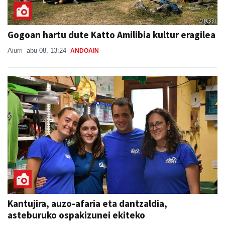
Gogoan hartu dute Katto Amilibia kultur eragilea
Aiurri
abu 08, 13:24
ANDOAIN
Kantujira, auzo-afaria eta dantzaldia,
asteburuko ospakizunei ekiteko