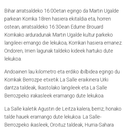
Bihar arratsaldeko 16:00etan egingo da Martin Ugalde
parkean Korrika 18ren hasiera ekitaldia eta, horren
ostean, arratsaldeko 16:30ean Edurne Brouard
Korrikako arduradunak Martin Ugalde kultur parkeko
langileei emango die lekukoa, Korrikari hasiera emanez.
Ondoren, Irrien lagunak taldeko kideek hartuko dute
lekukoa.
Andoainen lau kilometro eta erdiko ibilbidea egingo du
Korrikak Berrozpe etxetik La Salle eraikinera Urki
dantza taldeak, Ikastolako langileek eta La Salle
Berrozpeko irakasleek eramango dute lekukoa.
La Salle kaletik Agustin de Leitza kalera, berriz, honako
talde hauek eramango dute lekukoa: La Salle-
Berrozpeko ikasleek, Oroituz taldeak, Hurria-Sahara