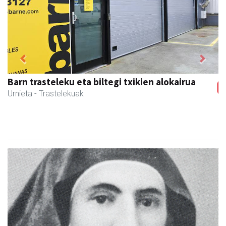
Previous
Next
Osane belar eta eko denda
Urnieta
- Akupuntura