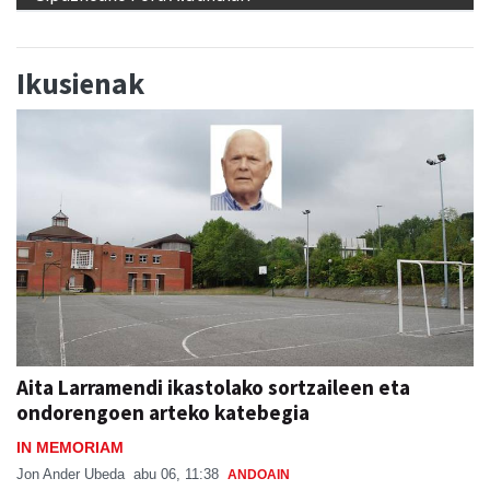
Ikusienak
Aita Larramendi ikastolako sortzaileen eta
ondorengoen arteko katebegia
IN MEMORIAM
Jon Ander Ubeda
abu 06, 11:38
ANDOAIN