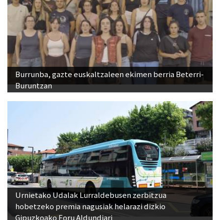
Burrunba, gazte euskaltzaleen ekimen berria Beterri-
Buruntzan
Urnietako Udalak Lurraldebusen zerbitzua
hobetzeko premia nagusiak helarazi dizkio
Gipuzkoako Foru Aldundiari