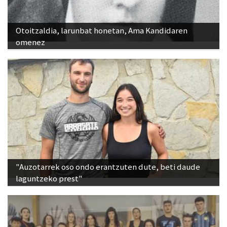
Otoitzaldia, larunbat honetan, Ama Kandidaren
omenez
"Auzotarrek oso ondo erantzuten dute, beti daude
laguntzeko prest"