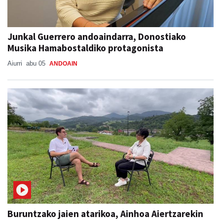
Junkal Guerrero andoaindarra, Donostiako
Musika Hamabostaldiko protagonista
Aiurri
abu 05
ANDOAIN
Buruntzako jaien atarikoa, Ainhoa Aiertzarekin