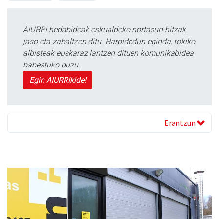
AIURRI hedabideak eskualdeko nortasun hitzak
jaso eta zabaltzen ditu. Harpidedun eginda, tokiko
albisteak euskaraz lantzen dituen komunikabidea
babestuko duzu.
Egin AIURRIkide!
Erantzun