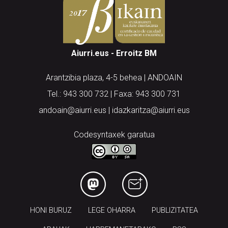
Aiurri.eus - Erroitz BM
Arantzibia plaza, 4-5 behea | ANDOAIN
Tel.: 943 300 732 | Faxa: 943 300 731
andoain@aiurri.eus | idazkaritza@aiurri.eus
Codesyntaxek garatua
HONI BURUZ
LEGE OHARRA
PUBLIZITATEA