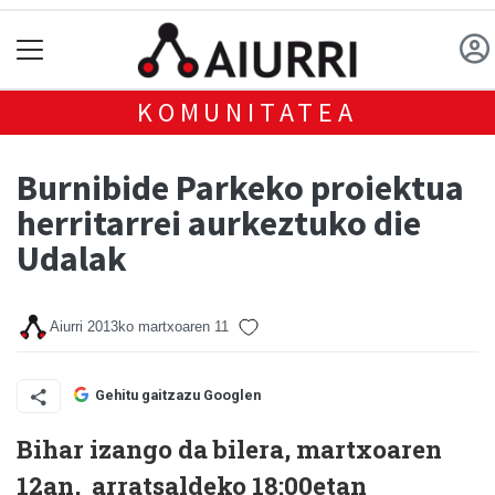
KOMUNITATEA
Burnibide Parkeko proiektua
herritarrei aurkeztuko die
Udalak
Aiurri
2013ko martxoaren 11
Gehitu gaitzazu Googlen
Bihar izango da bilera, martxoaren
12an, arratsaldeko 18:00etan