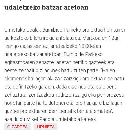
udaletxeko batzar aretoan
Urnietako Udalak Burnibide Parkeko proiektua herritarrei
aurkezteko bilera irekia antolatu du. Martxoaren 12an
izango da, asteartez, arratsaldeko 18:00etan
udaletxeko batzar aretoan. Burnibide Parkeko
egitasmoaren zehazte lanetan herriko gazteek eta
beste zenbait bizilagunek hartu zuten parte. "Haien
ekarpenak baliagarriak izan zaizkigu proiektua diseinatu
eta definitzeko garaian. Jada diseinua eta esleipena
zehaztuta, zentzuzkoa iruditzen zaigu ekarpen prozesu
horretan parte hartu dutenei eta, oro har, gure bizilagun
guztiei proiektuaren berri bertatik bertara ematea",
azaldu du Mikel Pagola Urnietako alkateak.
GIZARTEA
URNIETA