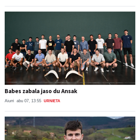
Babes zabala jaso du Ansak
Aiurri
abu 07, 13:55
URNIETA