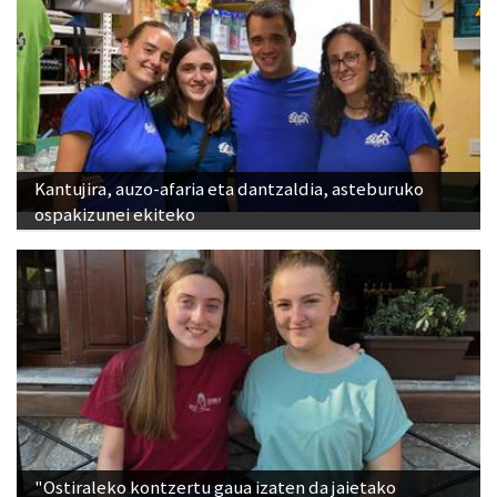
Kantujira, auzo-afaria eta dantzaldia, asteburuko
ospakizunei ekiteko
"Ostiraleko kontzertu gaua izaten da jaietako
jendetsuena"