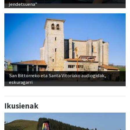
San Bittorreko eta Santa Vitoriako audiogidak,
eskuragarri
Ikusienak