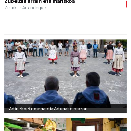
Adinekoei omenaldia Adunako plazan