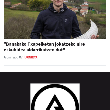
"Banakako Txapelketan jokatzeko nire
eskubidea aldarrikatzen dut"
Aiurri
abu 07
URNIETA