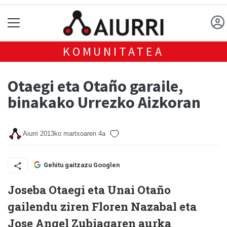
KOMUNITATEA
Otaegi eta Otaño garaile,
binakako Urrezko Aizkoran
Aiurri
2013ko martxoaren 4a
Gehitu gaitzazu Googlen
Joseba Otaegi eta Unai Otaño
gailendu ziren Floren Nazabal eta
Jose Angel Zubiagaren aurka