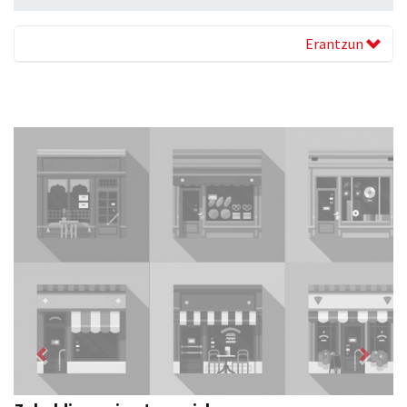
Erantzun
Previous
Next
Zizurkilgo Udala
Zizurkil
- Udaletxeak