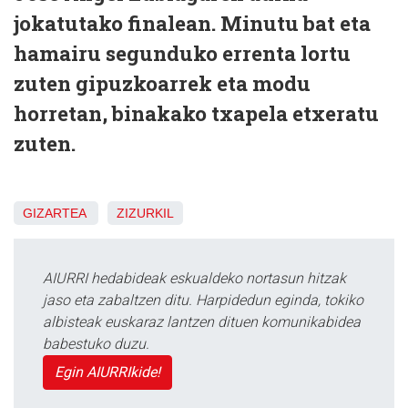
jokatutako finalean. Minutu bat eta
hamairu segunduko errenta lortu
zuten gipuzkoarrek eta modu
horretan, binakako txapela etxeratu
zuten.
GIZARTEA
ZIZURKIL
AIURRI hedabideak eskualdeko nortasun hitzak
jaso eta zabaltzen ditu. Harpidedun eginda, tokiko
albisteak euskaraz lantzen dituen komunikabidea
babestuko duzu.
Egin AIURRIkide!