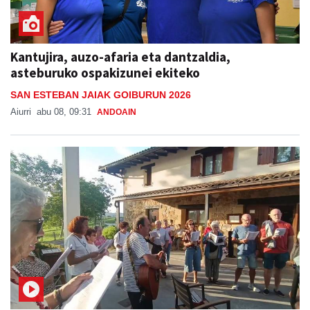
Kantujira, auzo-afaria eta dantzaldia,
asteburuko ospakizunei ekiteko
SAN ESTEBAN JAIAK GOIBURUN 2026
Aiurri
abu 08, 09:31
ANDOAIN
Kantujira taldearen saioa Goiburuko festetan