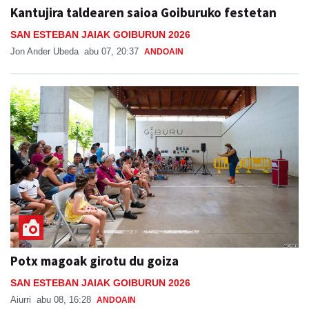
SAN ESTEBAN JAIAK GOIBURUN 2026
Jon Ander Ubeda
abu 07, 20:37
ANDOAIN
Potx magoak girotu du goiza
SAN ESTEBAN JAIAK GOIBURUN 2026
Aiurri
abu 08, 16:28
ANDOAIN