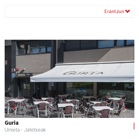
Erantzun
Previous
Next
Guria
Urnieta
- Jatetxeak