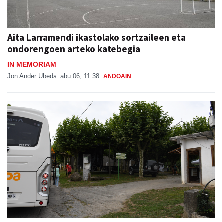
Aita Larramendi ikastolako sortzaileen eta
ondorengoen arteko katebegia
IN MEMORIAM
Jon Ander Ubeda
abu 06, 11:38
ANDOAIN