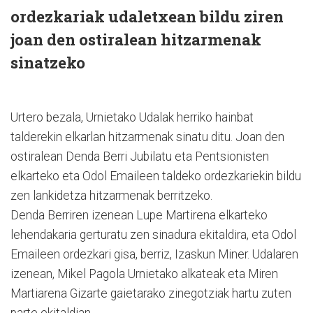
ordezkariak udaletxean bildu ziren
joan den ostiralean hitzarmenak
sinatzeko
Urtero bezala, Urnietako Udalak herriko hainbat
talderekin elkarlan hitzarmenak sinatu ditu. Joan den
ostiralean Denda Berri Jubilatu eta Pentsionisten
elkarteko eta Odol Emaileen taldeko ordezkariekin bildu
zen lankidetza hitzarmenak berritzeko.
Denda Berriren izenean Lupe Martirena elkarteko
lehendakaria gerturatu zen sinadura ekitaldira, eta Odol
Emaileen ordezkari gisa, berriz, Izaskun Miner. Udalaren
izenean, Mikel Pagola Urnietako alkateak eta Miren
Martiarena Gizarte gaietarako zinegotziak hartu zuten
parte ekitaldian.