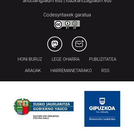
andoain@aiurri.eus | idazkaritza@aiurri.eus
Codesyntaxek garatua
HONI BURUZ
LEGE OHARRA
PUBLIZITATEA
ARAUAK
HARREMANETARAKO
RSS