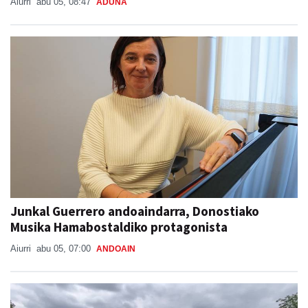
Aiurri
abu 05, 08:47
ADUNA
Junkal Guerrero andoaindarra, Donostiako
Musika Hamabostaldiko protagonista
Aiurri
abu 05, 07:00
ANDOAIN