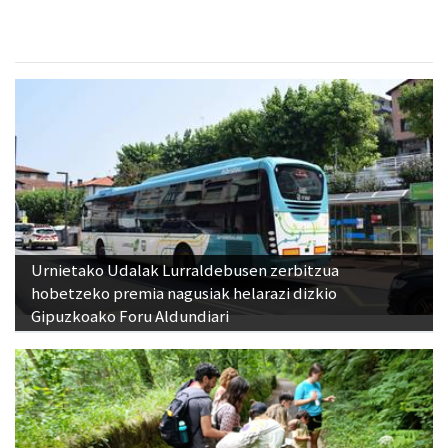
Urnietako Udalak Lurraldebusen zerbitzua
hobetzeko premia nagusiak helarazi dizkio
Gipuzkoako Foru Aldundiari