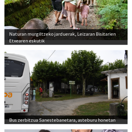
Naturan murgiltzeko jarduerak, Leizaran Bisitarien
Etxearen eskutik
Bus zerbitzua Sanestebanetara, asteburu honetan