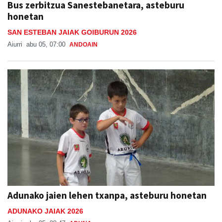
Bus zerbitzua Sanestebanetara, asteburu
honetan
SAN ESTEBAN JAIAK GOIBURUN 2026
Aiurri
abu 05, 07:00
ANDOAIN
Adunako jaien lehen txanpa, asteburu honetan
ADUNAKO JAIAK 2026