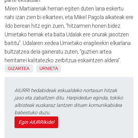
Miren Martiarenak herrian egiten duten lana eskertu
nahi izan zien bi elkarteei, eta Mikel Pagola alkateak ere
ildo berean hitz egin zuen, “hitzarmen honen bidez
Urnietako herriak eta baita Udalak ere onurak jasotzen
baititu”. Udalaren xedea Urnietako eragileekin elkarlana
bultzatzea dela gaineratu zuten, “guztien artea
herritarrei kalitatezko zerbitzua eskaintzen aldera”.
GIZARTEA
URNIETA
AIURRI hedabideak eskualdeko nortasun hitzak
jaso eta zabaltzen ditu. Harpidedun eginda, tokiko
albisteak euskaraz lantzen dituen komunikabidea
babestuko duzu.
Egin AIURRIkide!