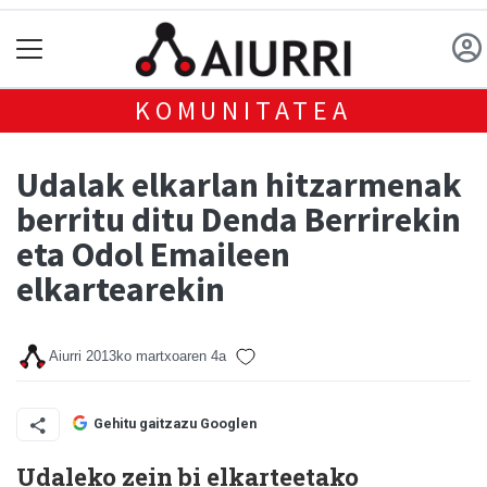
KOMUNITATEA
Udalak elkarlan hitzarmenak
berritu ditu Denda Berrirekin
eta Odol Emaileen
elkartearekin
Aiurri
2013ko martxoaren 4a
Gehitu gaitzazu Googlen
Udaleko zein bi elkarteetako