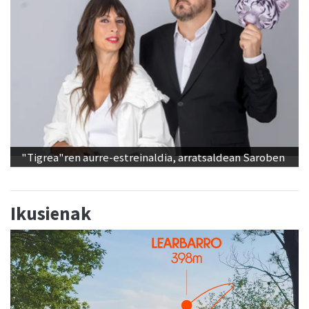
"Tigrea"ren aurre-estreinaldia, arratsaldean Saroben
Ikusienak