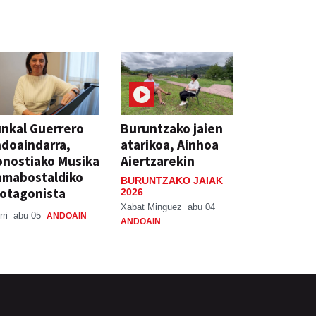
nkal Guerrero
Buruntzako jaien
doaindarra,
atarikoa, Ainhoa
nostiako Musika
Aiertzarekin
amabostaldiko
BURUNTZAKO JAIAK
otagonista
2026
Xabat Minguez
abu 04
rri
abu 05
ANDOAIN
ANDOAIN