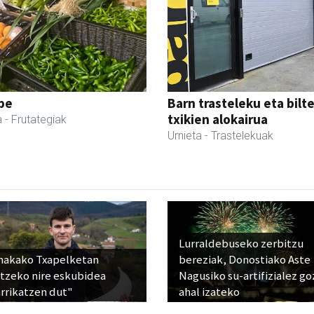
pe
Barn trasteleku eta bilt
txikien alokairua
a
- Frutategiak
Urnieta
- Trastelekuak
Lurraldebuseko zerbitzu
nakako Txapelketan
bereziak, Donostiako Aste
atzeko nire eskubidea
Nagusiko su-artifizialez g
rrikatzen dut"
ahal izateko