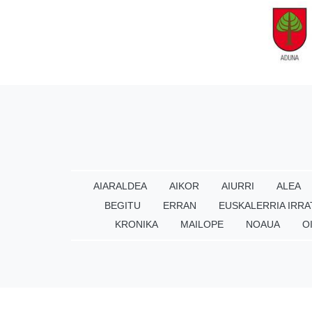
AIARALDEA
AIKOR
AIURRI
ALEA
BEGITU
ERRAN
EUSKALERRIA IRRA
KRONIKA
MAILOPE
NOAUA
O