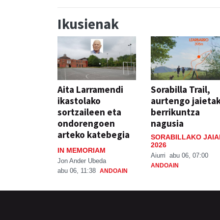
Ikusienak
Aita Larramendi
Sorabilla Trail,
ikastolako
aurtengo jaieta
sortzaileen eta
berrikuntza
ondorengoen
nagusia
arteko katebegia
SORABILLAKO JAIA
2026
IN MEMORIAM
Aiurri
abu 06, 07:00
Jon Ander Ubeda
ANDOAIN
abu 06, 11:38
ANDOAIN