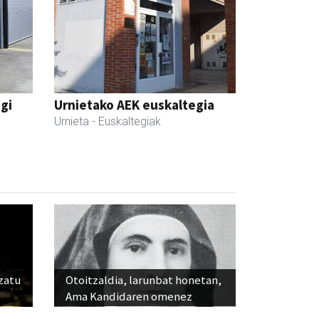
egi
Urnietako AEK euskaltegia
Urnieta
- Euskaltegiak
ozatu
Otoitzaldia, larunbat honetan,
Ama Kandidaren omenez