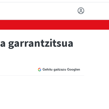
da garrantzitsua
Gehitu gaitzazu Googlen