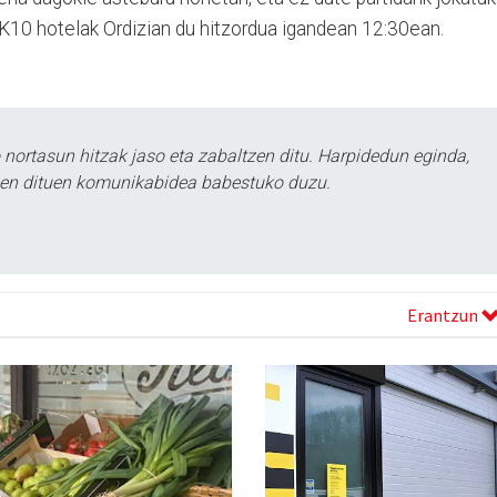
HK10 hotelak Ordizian du hitzordua igandean 12:30ean.
ortasun hitzak jaso eta zabaltzen ditu. Harpidedun eginda,
tzen dituen komunikabidea babestuko duzu.
Erantzun