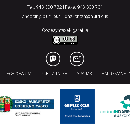
Tel.: 943 300 732 | Faxa: 943 300 731
andoain@aiurri.eus | idazkaritza@aiurri.eus
Codesyntaxek garatua
LEGE OHARRA
PUBLIZITATEA
ARAUAK
HARREMANET