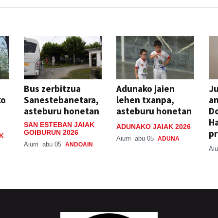
Bus zerbitzua
Adunako jaien
Ju
ko
Sanestebanetara,
lehen txanpa,
an
asteburu honetan
asteburu honetan
Do
H
SAN ESTEBAN JAIAK
ADUNAKO JAIAK 2026
pr
GOIBURUN 2026
K
Aiurri
abu 05
ADUNA
Aiurri
abu 05
ANDOAIN
Aiu