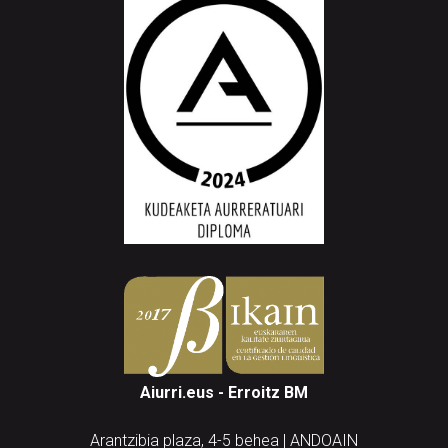
Aiurri.eus - Erroitz BM
Arantzibia plaza, 4-5 behea | ANDOAIN