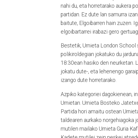
nahi du, eta horretarako aukera po
partidan. Ez dute lan samurra iza
baitute, Elgoibarren hain zuzen. 
elgoibartarrei irabazi gero gertua
Bestetik, Urnieta London School 
polikiroldegian jokatuko du jardu
18:30ean hasiko den neurketan. Lig
jokatu dute-, eta lehenengo garai
izango dute horretarako.
Azpiko kategoriei dagokienean, in
Urnietan. Urnieta Bosteko Jatetx
Partida hori amaitu ostean Urniet
taldearen aurkako norgehiagoka j
mutilen mailako Urnieta Guria Ka
Kadete mutilei zein neskei atsede