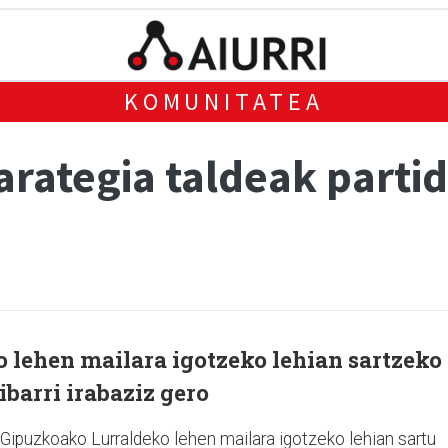
KOMUNITATEA
arategia taldeak parti
 lehen mailara igotzeko lehian sartzeko
ibarri irabaziz gero
 Gipuzkoako Lurraldeko lehen mailara igotzeko lehian sartu