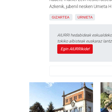
Azkenik, jubenil nesken Urnieta 
GIZARTEA
URNIETA
AIURRI hedabideak eskualdeko n
tokiko albisteak euskaraz lan
Egin AIURRIkide!