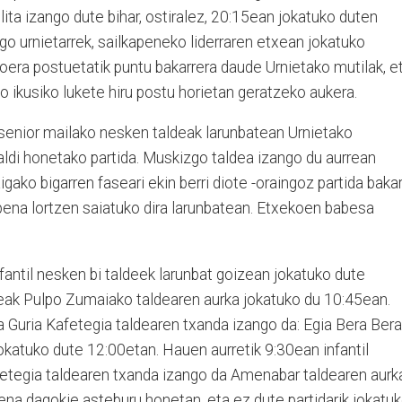
lita izango dute bihar, ostiralez, 20:15ean jokatuko duten
ngo urnietarrek, sailkapeneko liderraren etxean jokatuko
Igoera postuetatik puntu bakarrera daude Urnietako mutilak, e
go ikusiko lukete hiru postu horietan geratzeko aukera.
senior mailako nesken taldeak larunbatean Urnietako
naldi honetako partida. Muskizgo taldea izango du aurrean
ako bigarren faseari ekin berri diote -oraingoz partida baka
pena lortzen saiatuko dira larunbatean. Etxekoen babesa
fantil nesken bi taldeek larunbat goizean jokatuko dute
eak Pulpo Zumaiako taldearen aurka jokatuko du 10:45ean.
a Guria Kafetegia taldearen txanda izango da: Egia Bera Bera
okatuko dute 12:00etan. Hauen aurretik 9:30ean infantil
fetegia taldearen txanda izango da Amenabar taldearen aurk
na dagokie asteburu honetan, eta ez dute partidarik jokatuk