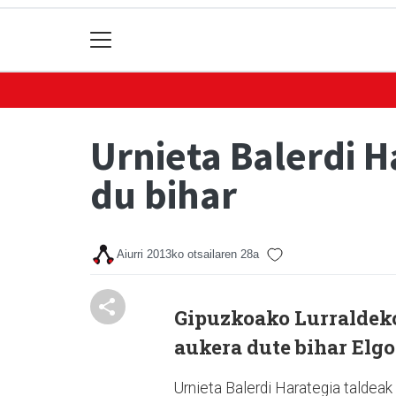
Urnieta Balerdi H
du bihar
Aiurri
2013ko otsailaren 28a
Gipuzkoako Lurraldeko
aukera dute bihar Elgo
Urnieta Balerdi Harategia taldeak