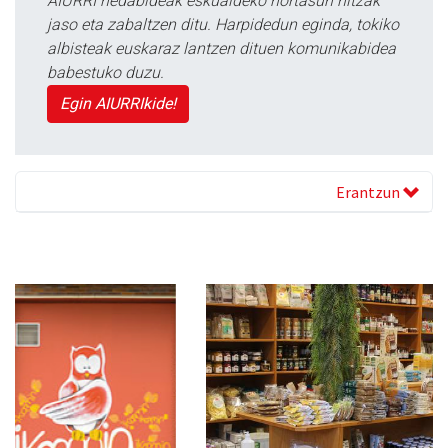
AIURRI hedabideak eskualdeko nortasun hitzak
jaso eta zabaltzen ditu. Harpidedun eginda, tokiko
albisteak euskaraz lantzen dituen komunikabidea
babestuko duzu.
Egin AIURRIkide!
Erantzun