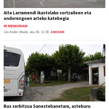
Aita Larramendi ikastolako sortzaileen eta
ondorengoen arteko katebegia
IN MEMORIAM
Jon Ander Ubeda
abu 06, 11:38
ANDOAIN
Bus zerbitzua Sanestebanetara, asteburu