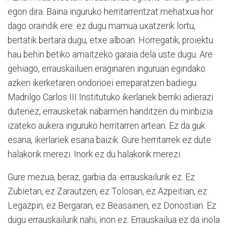
egon dira. Baina inguruko herritarrentzat mehatxua hor
dago oraindik ere: ez dugu mamua uxatzerik lortu,
bertatik bertara dugu, etxe alboan. Horregatik, proiektu
hau behin betiko amaitzeko garaia dela uste dugu. Are
gehiago, errauskailuen eraginaren inguruan egindako
azken ikerketaren ondorioei erreparatzen badiegu:
Madrilgo Carlos III Institutuko ikerlariek berriki adierazi
dutenez, errausketak nabarmen handitzen du minbizia
izateko aukera inguruko herritarren artean. Ez da guk
esana, ikerlariek esana baizik. Gure herritarrek ez dute
halakorik merezi. Inork ez du halakorik merezi.
Gure mezua, beraz, garbia da: errauskailurik ez. Ez
Zubietan, ez Zarautzen, ez Tolosan, ez Azpeitian, ez
Legazpin, ez Bergaran, ez Beasainen, ez Donostian. Ez
dugu errauskailurik nahi; inon ez. Errauskailua ez da inola