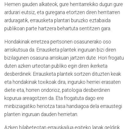
Hemen gauden alkateok, gure herritarrekiko dugun gure
ardurari eutsiz, eta guregana etortzen diren herritarren
arduragatik, errausketa plantari buruzko eztabaida
publikoan parte hartzera behartuta sentitzen gara.
Hondakinak erretzea pertsonen osasunerako oso
arriskutsua da. Errausketa plantek inguruan bizi diren
bizilagunen osasuna arriskuan jartzen dute. Hori frogatu
duten azken urteotan publiko egin diren ikerketa
desberdinek. Errausketa plantek sortzen dituzten keak
eta hondakinak toxikoak dira, inguruko herriei erasaten
diete eta, horren ondorioz, patologia desberdinen
kopurua areagotzen da. Eta frogatuta dago ere
minbiziagatiko heriotza tasa handiagoa dela erraustegi
planten inguruan dauden herrietan.
Azken hilabeteotan errauskailua egiteko lanak geldirik