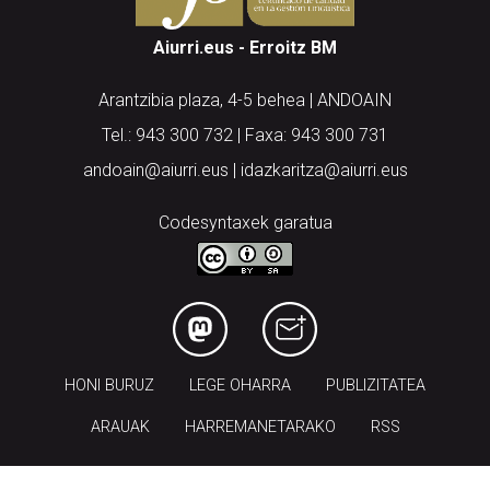
Aiurri.eus - Erroitz BM
Arantzibia plaza, 4-5 behea | ANDOAIN
Tel.: 943 300 732 | Faxa: 943 300 731
andoain@aiurri.eus | idazkaritza@aiurri.eus
Codesyntaxek garatua
HONI BURUZ
LEGE OHARRA
PUBLIZITATEA
ARAUAK
HARREMANETARAKO
RSS