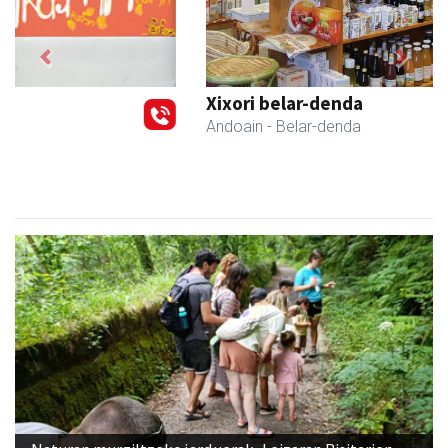
Previous
Next
Xixori belar-denda
Andoain
- Belar-denda