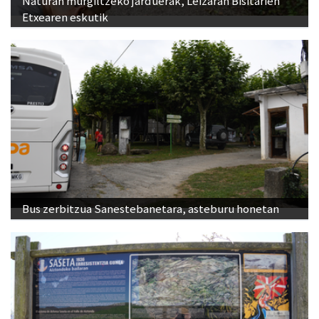
Naturan murgiltzeko jarduerak, Leizaran Bisitarien
Etxearen eskutik
Bus zerbitzua Sanestebanetara, asteburu honetan