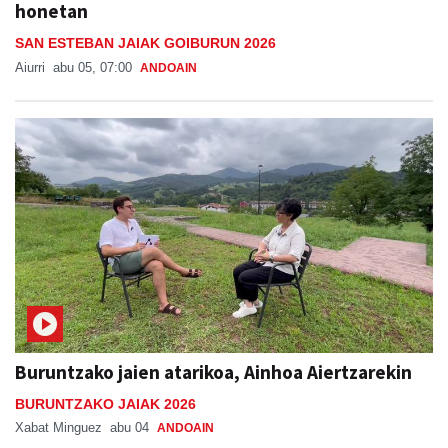
honetan
SAN ESTEBAN JAIAK GOIBURUN 2026
Aiurri
abu 05, 07:00
ANDOAIN
Buruntzako jaien atarikoa, Ainhoa Aiertzarekin
BURUNTZAKO JAIAK 2026
Xabat Minguez
abu 04
ANDOAIN