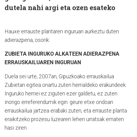
dutela nahi argi eta ozen esateko
Hauxe errauste plantaren inguruan aurkeztu duten
adierazpena, osorik:
ZUBIETA INGURUKO ALKATEEN ADIERAZPENA
ERRAUSKAILUAREN INGURUAN
Duela sei urte, 2007an, Gipuzkoako errauskailua
Zubietan egitea onartu zuten herrialdeko erakundeek.
Inguruko herriei ez ziguten ezer galdetu, ez zuten
inongo erreferendumik egin: geure etxe ondoan
errauskailua jartzea erabaki zuten, eta errauste planta
eraikitzeko prozesu luzearen lehen urratsak ematen
hasi ziren.