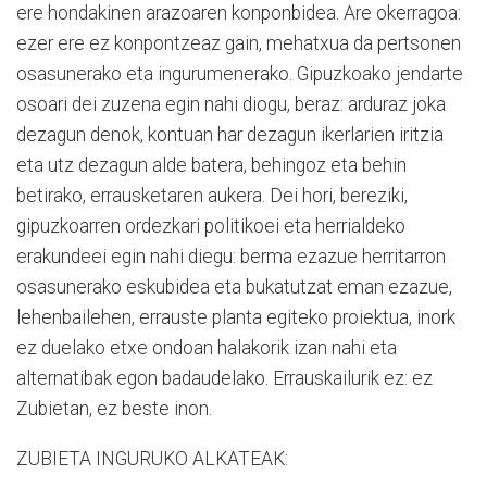
ere hondakinen arazoaren konponbidea. Are okerragoa:
ezer ere ez konpontzeaz gain, mehatxua da pertsonen
osasunerako eta ingurumenerako. Gipuzkoako jendarte
osoari dei zuzena egin nahi diogu, beraz: arduraz joka
dezagun denok, kontuan har dezagun ikerlarien iritzia
eta utz dezagun alde batera, behingoz eta behin
betirako, errausketaren aukera. Dei hori, bereziki,
gipuzkoarren ordezkari politikoei eta herrialdeko
erakundeei egin nahi diegu: berma ezazue herritarron
osasunerako eskubidea eta bukatutzat eman ezazue,
lehenbailehen, errauste planta egiteko proiektua, inork
ez duelako etxe ondoan halakorik izan nahi eta
alternatibak egon badaudelako. Errauskailurik ez: ez
Zubietan, ez beste inon.
ZUBIETA INGURUKO ALKATEAK: