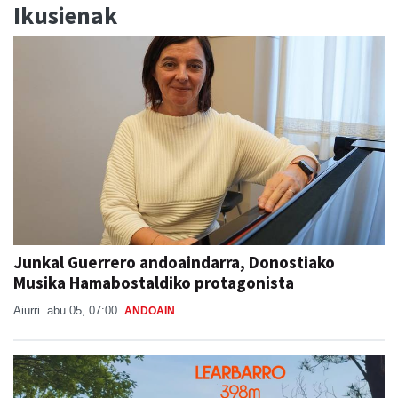
Ikusienak
Junkal Guerrero andoaindarra, Donostiako
Musika Hamabostaldiko protagonista
Aiurri
abu 05, 07:00
ANDOAIN