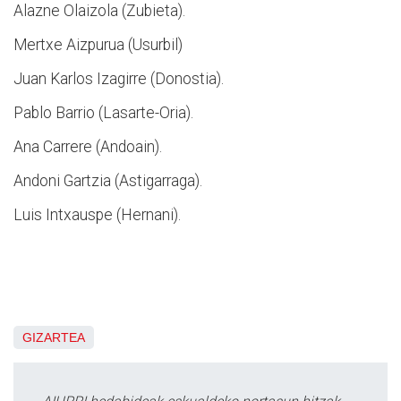
Alazne Olaizola (Zubieta).
Mertxe Aizpurua (Usurbil)
Juan Karlos Izagirre (Donostia).
Pablo Barrio (Lasarte-Oria).
Ana Carrere (Andoain).
Andoni Gartzia (Astigarraga).
Luis Intxauspe (Hernani).
GIZARTEA