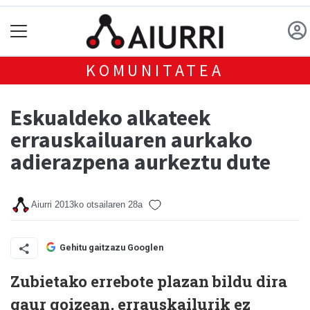
KOMUNITATEA
Eskualdeko alkateek
errauskailuaren aurkako
adierazpena aurkeztu dute
Aiurri
2013ko otsailaren 28a
Gehitu gaitzazu Googlen
Zubietako errebote plazan bildu dira
gaur goizean, errauskailurik ez