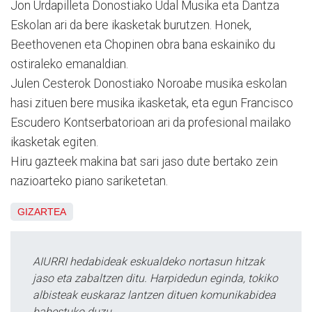
Jon Urdapilleta Donostiako Udal Musika eta Dantza
Eskolan ari da bere ikasketak burutzen. Honek,
Beethovenen eta Chopinen obra bana eskainiko du
ostiraleko emanaldian.
Julen Cesterok Donostiako Noroabe musika eskolan
hasi zituen bere musika ikasketak, eta egun Francisco
Escudero Kontserbatorioan ari da profesional mailako
ikasketak egiten.
Hiru gazteek makina bat sari jaso dute bertako zein
nazioarteko piano sariketetan.
GIZARTEA
AIURRI hedabideak eskualdeko nortasun hitzak
jaso eta zabaltzen ditu. Harpidedun eginda, tokiko
albisteak euskaraz lantzen dituen komunikabidea
babestuko duzu.