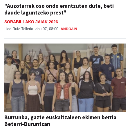
"Auzotarrek oso ondo erantzuten dute, beti
daude laguntzeko prest"
SORABILLAKO JAIAK 2026
Lide Ruiz Telleria
abu 07, 08:00
ANDOAIN
Burrunba, gazte euskaltzaleen ekimen berria
Beterri-Buruntzan