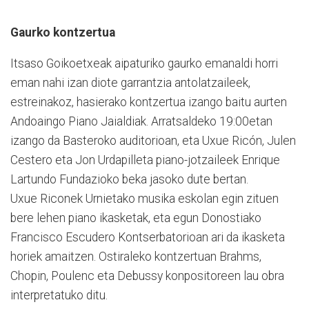
Gaurko kontzertua
Itsaso Goikoetxeak aipaturiko gaurko emanaldi horri
eman nahi izan diote garrantzia antolatzaileek,
estreinakoz, hasierako kontzertua izango baitu aurten
Andoaingo Piano Jaialdiak. Arratsaldeko 19:00etan
izango da Basteroko auditorioan, eta Uxue Ricón, Julen
Cestero eta Jon Urdapilleta piano-jotzaileek Enrique
Lartundo Fundazioko beka jasoko dute bertan.
Uxue Riconek Urnietako musika eskolan egin zituen
bere lehen piano ikasketak, eta egun Donostiako
Francisco Escudero Kontserbatorioan ari da ikasketa
horiek amaitzen. Ostiraleko kontzertuan Brahms,
Chopin, Poulenc eta Debussy konpositoreen lau obra
interpretatuko ditu.