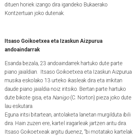
dituen horiek izango dira igandeko Bukaerako
Kontzertuan joko dutenak.
Itsaso Goikoetxea eta Izaskun Aizpurua
andoaindarrak
Esanda bezala, 23 andoaindarrek hartuko dute parte
piano jaialdian. Itsaso Goikoetxea eta Izaskun Aizpurua
musika eskolako 13 urteko ikasleak dira eta irrikitan
daude piano jaialdia noiz iritsiko. Bertan parte hartuko
dute bikote gisa, eta
Nanigo
(C. Norton) pieza joko dute
lau eskutara.
Eguna iritsi bitartean, antolaketa lanetan murgilduta ibili
dira. Hain zuzen ere, kartel iragarleak jartzen aritu dira.
Itsaso Goikoetxeak argitu duenez, “bi motatako kartelak