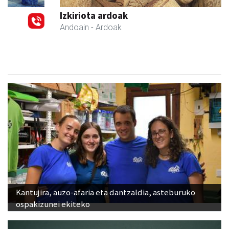
Izkiriota ardoak
Andoain
- Ardoak
Kantujira, auzo-afaria eta dantzaldia, asteburuko
ospakizunei ekiteko