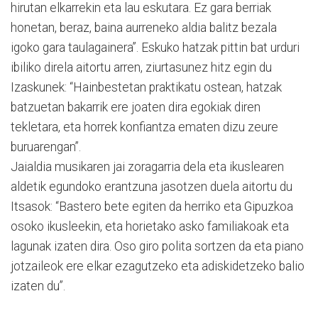
hirutan elkarrekin eta lau eskutara. Ez gara berriak
honetan, beraz, baina aurreneko aldia balitz bezala
igoko gara taulagainera”. Eskuko hatzak pittin bat urduri
ibiliko direla aitortu arren, ziurtasunez hitz egin du
Izaskunek: “Hainbestetan praktikatu ostean, hatzak
batzuetan bakarrik ere joaten dira egokiak diren
tekletara, eta horrek konfiantza ematen dizu zeure
buruarengan”.
Jaialdia musikaren jai zoragarria dela eta ikuslearen
aldetik egundoko erantzuna jasotzen duela aitortu du
Itsasok: “Bastero bete egiten da herriko eta Gipuzkoa
osoko ikusleekin, eta horietako asko familiakoak eta
lagunak izaten dira. Oso giro polita sortzen da eta piano
jotzaileok ere elkar ezagutzeko eta adiskidetzeko balio
izaten du”.