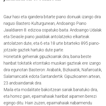
Gaur hasi eta igandera bitarte piano doinuak izango dira
nagusi Bastero Kulturgunean, Andoaingo Piano
Jaialdiaren 8. edizioa ospatuko baita. Andoaingo Udalak
eta Seiasle piano jaialdiak antolatzeko elkarteak
antolatzen dute, eta 6 eta 18 urte bitarteko 895 piano-
jotzaile gaztek hartuko dute parte.
Horietatik gehienak gipuzkoarrak dira, baina beste
hainbat tokitatik etorritako musikari gazteak ere izango
dira egunotan Basteron: Arabatik, Bizkaiatik, Nafarroatik,
Salamancatik edota Santandertik. Gipuzkoarren artean,
23 andoaindarrak dira.
Maila eta modalitate bakoitzean sariak banatuko dira,
eta horrez gain, epaimahaiak hainbat aipamen berezi
egingo ditu. Hain zuzen, epaimahaiak nabarmendu