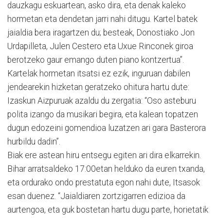
dauzkagu eskuartean, asko dira, eta denak kaleko
hormetan eta dendetan jarri nahi ditugu. Kartel batek
jaialdia bera iragartzen du; besteak, Donostiako Jon
Urdapilleta, Julen Cestero eta Uxue Rinconek giroa
berotzeko gaur emango duten piano kontzertua”.
Kartelak hormetan itsatsi ez ezik, inguruan dabilen
jendearekin hizketan geratzeko ohitura hartu dute:
Izaskun Aizpuruak azaldu du zergatia: “Oso asteburu
polita izango da musikari begira, eta kalean topatzen
dugun edozeini gomendioa luzatzen ari gara Basterora
hurbildu dadin”.
Biak ere astean hiru entsegu egiten ari dira elkarrekin.
Bihar arratsaldeko 17:00etan helduko da euren txanda,
eta ordurako ondo prestatuta egon nahi dute, Itsasok
esan duenez. “Jaialdiaren zortzigarren edizioa da
aurtengoa, eta guk bostetan hartu dugu parte, horietatik