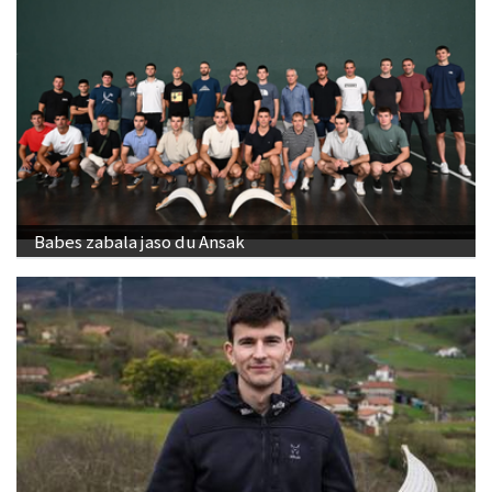
Babes zabala jaso du Ansak