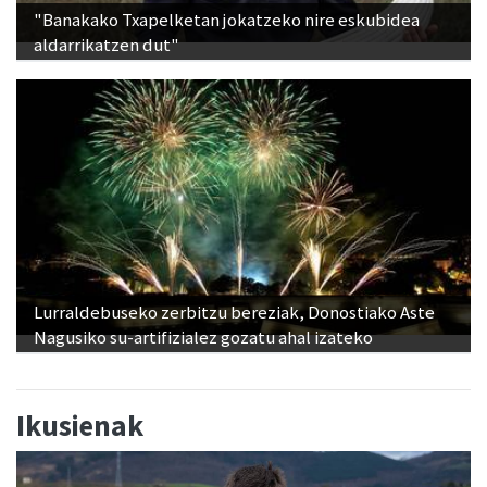
"Banakako Txapelketan jokatzeko nire eskubidea
aldarrikatzen dut"
Lurraldebuseko zerbitzu bereziak, Donostiako Aste
Nagusiko su-artifizialez gozatu ahal izateko
Ikusienak