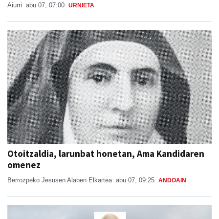
Aiurri
abu 07, 07:00
URNIETA
Otoitzaldia, larunbat honetan, Ama Kandidaren
omenez
Berrozpeko Jesusen Alaben Elkartea
abu 07, 09:25
ANDOAIN