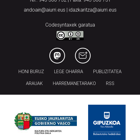
andoain@aiurri.eus | idazkaritza@aiurri.eus
Codesyntaxek garatua
HONI BURUZ
LEGE OHARRA
PUBLIZITATEA
ARAUAK
HARREMANETARAKO
RSS