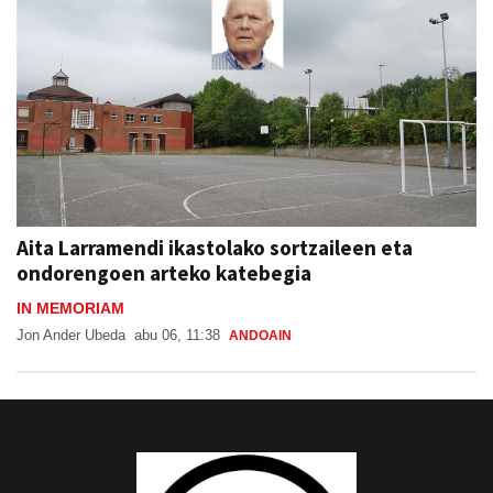
Aita Larramendi ikastolako sortzaileen eta
ondorengoen arteko katebegia
IN MEMORIAM
Jon Ander Ubeda
abu 06, 11:38
ANDOAIN