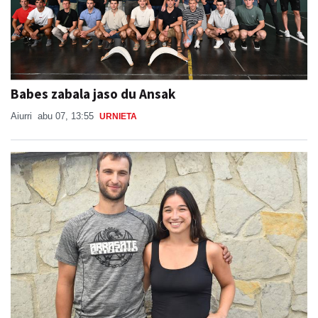
Babes zabala jaso du Ansak
Aiurri
abu 07, 13:55
URNIETA