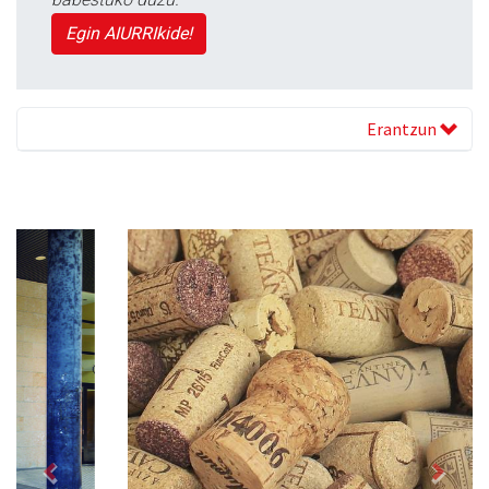
Egin AIURRIkide!
Erantzun
Previous
Next