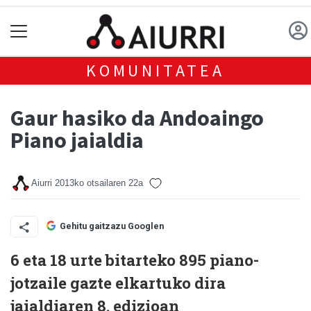
KOMUNITATEA
Gaur hasiko da Andoaingo
Piano jaialdia
Aiurri
2013ko otsailaren 22a
Gehitu gaitzazu Googlen
6 eta 18 urte bitarteko 895 piano-
jotzaile gazte elkartuko dira
jaialdiaren 8. edizioan