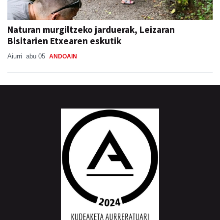
Naturan murgiltzeko jarduerak, Leizaran
Bisitarien Etxearen eskutik
Aiurri
abu 05
ANDOAIN