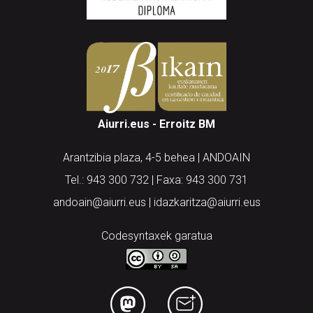
Aiurri.eus - Erroitz BM
Arantzibia plaza, 4-5 behea | ANDOAIN
Tel.: 943 300 732 | Faxa: 943 300 731
andoain@aiurri.eus | idazkaritza@aiurri.eus
Codesyntaxek garatua