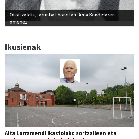
Otoitzaldia, larunbat honetan, Ama Kandidaren
omenez
Ikusienak
Aita Larramendi ikastolako sortzaileen eta