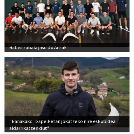
Babes zabala jaso du Ansak
"Banakako Txapelketan jokatzeko nire eskubidea
aldarrikatzen dut"