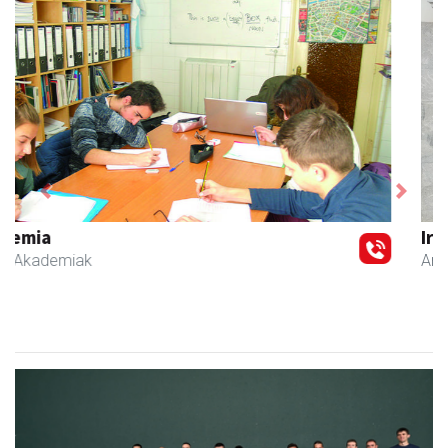
Previous
Next
Iraola aholkularitza
Amasa-Villabona
- Abokatuak