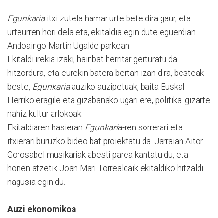
Egunkaria
itxi zutela hamar urte bete dira gaur, eta
urteurren hori dela eta, ekitaldia egin dute eguerdian
Andoaingo Martin Ugalde parkean.
Ekitaldi irekia izaki, hainbat herritar gerturatu da
hitzordura, eta eurekin batera bertan izan dira, besteak
beste,
Egunkaria
auziko auzipetuak, baita Euskal
Herriko eragile eta gizabanako ugari ere, politika, gizarte
nahiz kultur arlokoak.
Ekitaldiaren hasieran
Egunkari
a-ren sorrerari eta
itxierari buruzko bideo bat proiektatu da. Jarraian Aitor
Gorosabel musikariak abesti parea kantatu du, eta
honen atzetik Joan Mari Torrealdaik ekitaldiko hitzaldi
nagusia egin du.
Auzi ekonomikoa