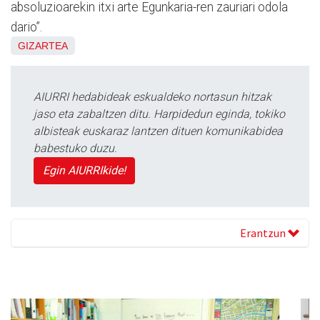
absoluzioarekin itxi arte Egunkaria-ren zauriari odola
dario”.
GIZARTEA
AIURRI hedabideak eskualdeko nortasun hitzak
jaso eta zabaltzen ditu. Harpidedun eginda, tokiko
albisteak euskaraz lantzen dituen komunikabidea
babestuko duzu.
Egin AIURRIkide!
Erantzun