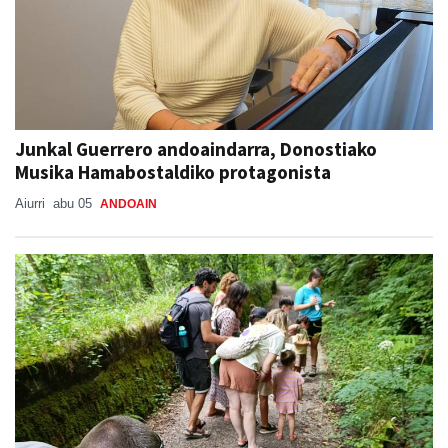
Junkal Guerrero andoaindarra, Donostiako
Musika Hamabostaldiko protagonista
Aiurri
abu 05
ANDOAIN