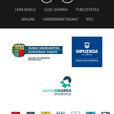
HONI BURUZ
LEGE OHARRA
PUBLIZITATEA
ARAUAK
HARREMANETARAKO
RSS