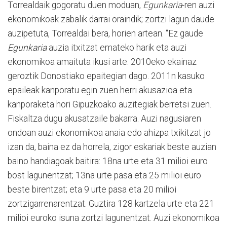
Torrealdaik gogoratu duen moduan,
Egunkaria
-ren auzi
ekonomikoak zabalik darrai oraindik; zortzi lagun daude
auzipetuta, Torrealdai bera, horien artean. “Ez gaude
Egunkaria
auzia itxitzat emateko harik eta auzi
ekonomikoa amaituta ikusi arte. 2010eko ekainaz
geroztik Donostiako epaitegian dago. 2011n kasuko
epaileak kanporatu egin zuen herri akusazioa eta
kanporaketa hori Gipuzkoako auzitegiak berretsi zuen.
Fiskaltza dugu akusatzaile bakarra. Auzi nagusiaren
ondoan auzi ekonomikoa anaia edo ahizpa txikitzat jo
izan da, baina ez da horrela, zigor eskariak beste auzian
baino handiagoak baitira: 18na urte eta 31 milioi euro
bost lagunentzat; 13na urte pasa eta 25 milioi euro
beste birentzat; eta 9 urte pasa eta 20 milioi
zortzigarrenarentzat. Guztira 128 kartzela urte eta 221
milioi euroko isuna zortzi lagunentzat. Auzi ekonomikoa