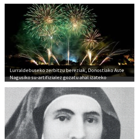
Lurraldebuseko zerbitzu bereziak, Donostiako Aste
Nagusiko su-artifizialez gozatu ahal izateko