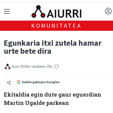
KOMUNITATEA
Egunkaria itxi zutela hamar
urte bete dira
Aiurri
2013ko otsailaren 20a
Gehitu gaitzazu Googlen
Ekitaldia egin dute gaur eguerdian
Martin Ugalde parkean