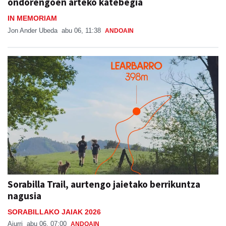
ondorengoen arteko katebegia
IN MEMORIAM
Jon Ander Ubeda
abu 06, 11:38
ANDOAIN
Sorabilla Trail, aurtengo jaietako berrikuntza
nagusia
SORABILLAKO JAIAK 2026
Aiurri
abu 06, 07:00
ANDOAIN