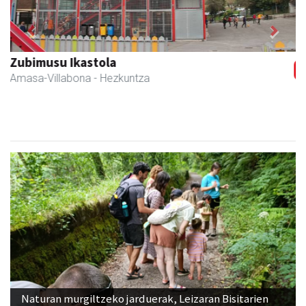
Previous
Next
Amane
Amasa-Villabona
- Arropa-dendak
Naturan murgiltzeko jarduerak, Leizaran Bisitarien