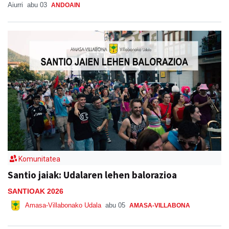
Aiurri
abu 03
ANDOAIN
Komunitatea
Santio jaiak: Udalaren lehen balorazioa
SANTIOAK 2026
Amasa-Villabonako Udala
abu 05
AMASA-VILLABONA