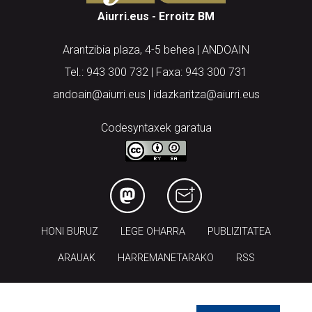
Aiurri.eus - Erroitz BM
Arantzibia plaza, 4-5 behea | ANDOAIN
Tel.: 943 300 732 | Faxa: 943 300 731
andoain@aiurri.eus | idazkaritza@aiurri.eus
Codesyntaxek garatua
HONI BURUZ
LEGE OHARRA
PUBLIZITATEA
ARAUAK
HARREMANETARAKO
RSS