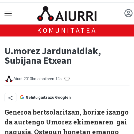
KOMUNITATEA
U.morez Jardunaldiak,
Subijana Etxean
Aiurri
2013ko otsailaren 12a
Gehitu gaitzazu Googlen
Generoa bertsolaritzan, horixe izango
da aurtengo Umorez ekimenaren gai
nagusia. Ostegun honetan emango