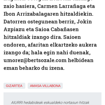
zaio hasiera, Carmen Larrañaga eta
Ibon Arrizabalagaren hitzaldiekin.
Datorren ostegunean berriz, Jokin
Azpiazu eta Saioa Cabañasen
hitzaldiak izango dira. Saioen
ondoren, afaritan elkartzeko aukera
izango da; hala egin nahi duenak,
umorez@bertsozale.com helbidean
eman beharko du izena.
GIZARTEA
AMASA-VILLABONA
AIURRI hedabideak eskualdeko nortasun hitzak