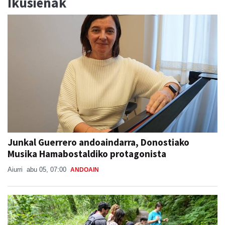
Ikusienak
Junkal Guerrero andoaindarra, Donostiako
Musika Hamabostaldiko protagonista
Aiurri
abu 05, 07:00
ANDOAIN