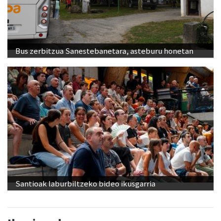
Bus zerbitzua Sanestebanetara, asteburu honetan
Santioak laburbiltzeko bideo ikusgarria