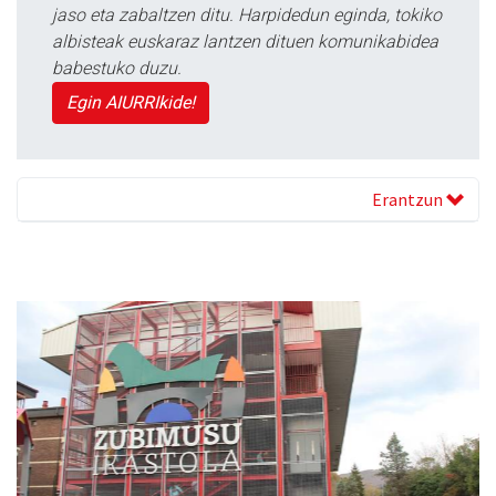
jaso eta zabaltzen ditu. Harpidedun eginda, tokiko
albisteak euskaraz lantzen dituen komunikabidea
babestuko duzu.
Egin AIURRIkide!
Erantzun