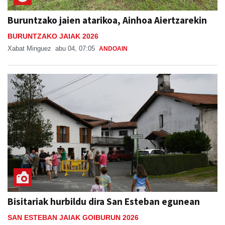
Buruntzako jaien atarikoa, Ainhoa Aiertzarekin
BURUNTZAKO JAIAK 2026
Xabat Minguez
abu 04, 07:05
ANDOAIN
Bisitariak hurbildu dira San Esteban egunean
SAN ESTEBAN JAIAK GOIBURUN 2026