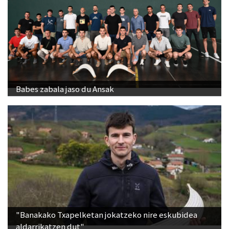
Babes zabala jaso du Ansak
"Banakako Txapelketan jokatzeko nire eskubidea
aldarrikatzen dut"