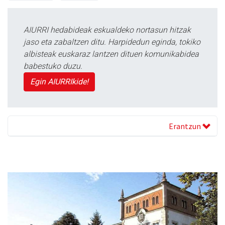
AIURRI hedabideak eskualdeko nortasun hitzak
jaso eta zabaltzen ditu. Harpidedun eginda, tokiko
albisteak euskaraz lantzen dituen komunikabidea
babestuko duzu.
Egin AIURRIkide!
Erantzun