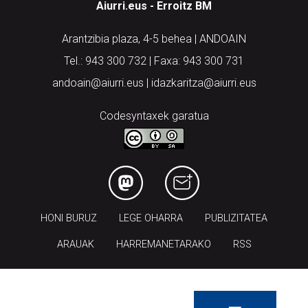
Aiurri.eus - Erroitz BM
Arantzibia plaza, 4-5 behea | ANDOAIN
Tel.: 943 300 732 | Faxa: 943 300 731
andoain@aiurri.eus | idazkaritza@aiurri.eus
Codesyntaxek garatua
HONI BURUZ
LEGE OHARRA
PUBLIZITATEA
ARAUAK
HARREMANETARAKO
RSS