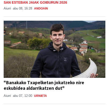
SAN ESTEBAN JAIAK GOIBURUN 2026
Aiurri
abu 08, 16:28
ANDOAIN
"Banakako Txapelketan jokatzeko nire
eskubidea aldarrikatzen dut"
Aiurri
abu 07, 12:00
URNIETA