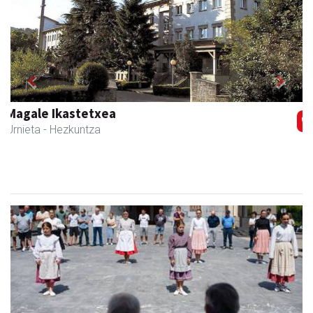
Previous
Next
Egape Ikastola
Urnieta
- Hezkuntza