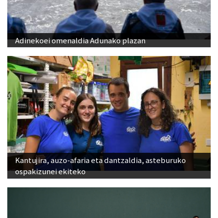
Adinekoei omenaldia Adunako plazan
Kantujira, auzo-afaria eta dantzaldia, asteburuko
ospakizunei ekiteko