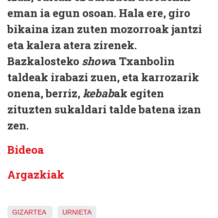
eman ia egun osoan. Hala ere, giro
bikaina izan zuten mozorroak jantzi
eta kalera atera zirenek.
Bazkalosteko
show
a Txanbolin
taldeak irabazi zuen, eta karrozarik
onena, berriz,
kebab
ak egiten
zituzten sukaldari talde batena izan
zen.
Bideoa
Argazkiak
GIZARTEA
URNIETA