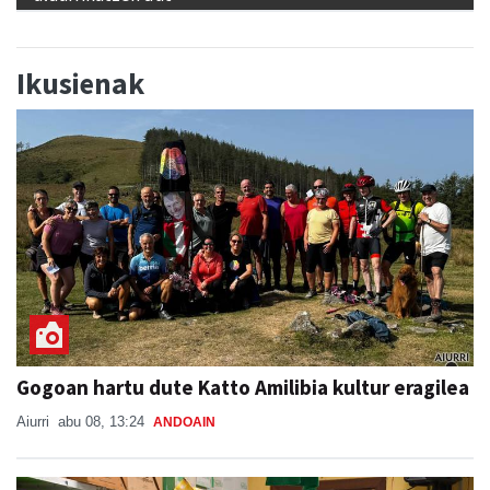
Ikusienak
Gogoan hartu dute Katto Amilibia kultur eragilea
Aiurri
abu 08, 13:24
ANDOAIN