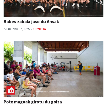
Babes zabala jaso du Ansak
Aiurri
abu 07, 13:55
URNIETA
Potx magoak girotu du goiza