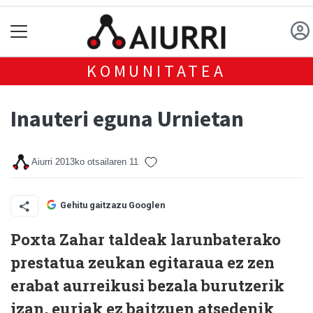
KOMUNITATEA
Inauteri eguna Urnietan
Aiurri
2013ko otsailaren 11
Gehitu gaitzazu Googlen
Poxta Zahar taldeak larunbaterako
prestatua zeukan egitaraua ez zen
erabat aurreikusi bezala burutzerik
izan, euriak ez baitzuen atsedenik