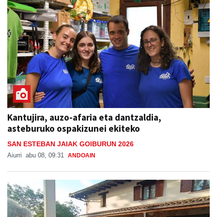
Kantujira, auzo-afaria eta dantzaldia,
asteburuko ospakizunei ekiteko
SAN ESTEBAN JAIAK GOIBURUN 2026
Aiurri
abu 08, 09:31
ANDOAIN