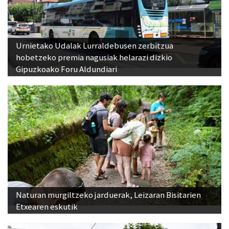
Urnietako Udalak Lurraldebusen zerbitzua
hobetzeko premia nagusiak helarazi dizkio
Gipuzkoako Foru Aldundiari
Naturan murgiltzeko jarduerak, Leizaran Bisitarien
Etxearen eskutik