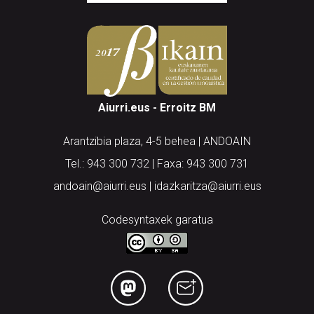
Aiurri.eus - Erroitz BM
Arantzibia plaza, 4-5 behea | ANDOAIN
Tel.: 943 300 732 | Faxa: 943 300 731
andoain@aiurri.eus | idazkaritza@aiurri.eus
Codesyntaxek garatua