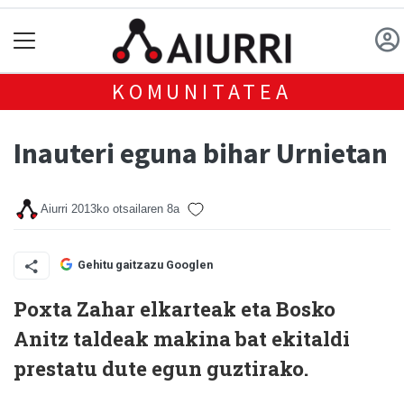
KOMUNITATEA
Inauteri eguna bihar Urnietan
Aiurri
2013ko otsailaren 8a
Gehitu gaitzazu Googlen
Poxta Zahar elkarteak eta Bosko
Anitz taldeak makina bat ekitaldi
prestatu dute egun guztirako.