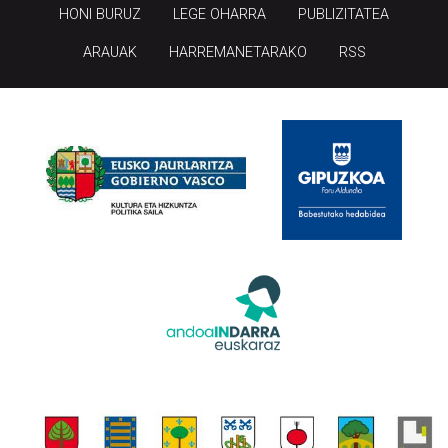
HONI BURUZ
LEGE OHARRA
PUBLIZITATEA
ARAUAK
HARREMANETARAKO
RSS