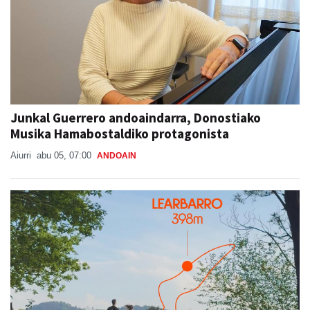
Junkal Guerrero andoaindarra, Donostiako
Musika Hamabostaldiko protagonista
Aiurri
abu 05, 07:00
ANDOAIN