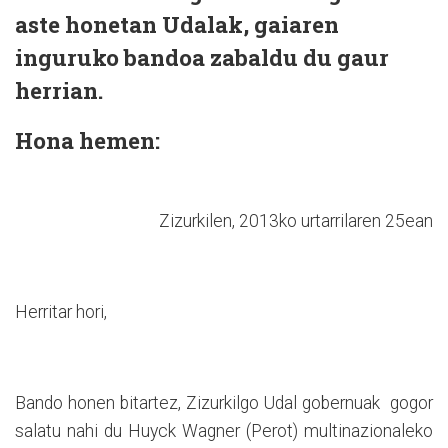
aste honetan Udalak, gaiaren
inguruko bandoa zabaldu du gaur
herrian.
Hona hemen:
Zizurkilen, 2013ko urtarrilaren 25ean
Herritar hori,
Bando honen bitartez, Zizurkilgo Udal gobernuak
gogor
salatu nahi du Huyck Wagner (Perot) multinazionaleko