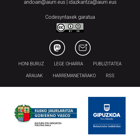
andoain@aiurri.eus | idazkaritza@aiurri.eus
Codesyntaxek garatua
HONI BURUZ
LEGE OHARRA
PUBLIZITATEA
ARAUAK
HARREMANETARAKO
RSS