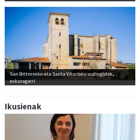
San Bittorreko eta Santa Vitoriako audiogidak,
eskuragarri
Ikusienak