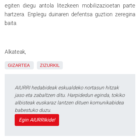
egiten diegu antola litezkeen mobilizazioetan parte
hartzera. Enplegu duinaren defentsa guztion zeregina
baita.
Alkateak,
GIZARTEA
ZIZURKIL
AIURRI hedabideak eskualdeko nortasun hitzak
jaso eta zabaltzen ditu. Harpidedun eginda, tokiko
albisteak euskaraz lantzen dituen komunikabidea
babestuko duzu.
Egin AIURRIkide!