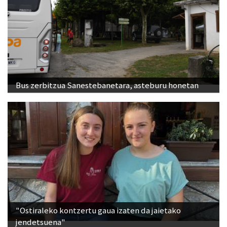
Bus zerbitzua Sanestebanetara, asteburu honetan
"Ostiraleko kontzertu gaua izaten da jaietako
jendetsuena"