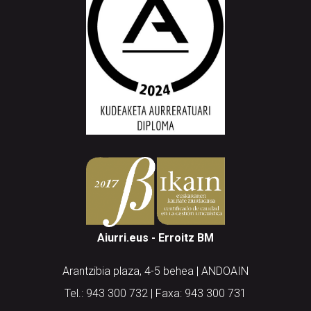
Aiurri.eus - Erroitz BM
Arantzibia plaza, 4-5 behea | ANDOAIN
Tel.: 943 300 732 | Faxa: 943 300 731