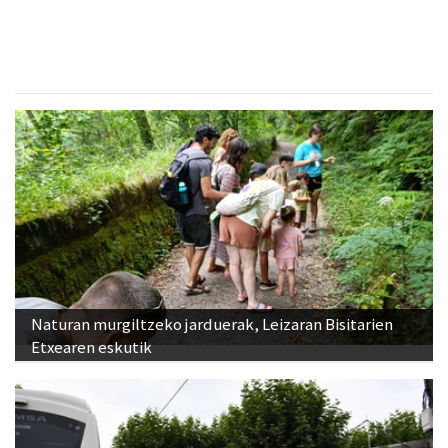
Zizurkil
- Arrandegiak
Naturan murgiltzeko jarduerak, Leizaran Bisitarien
Etxearen eskutik