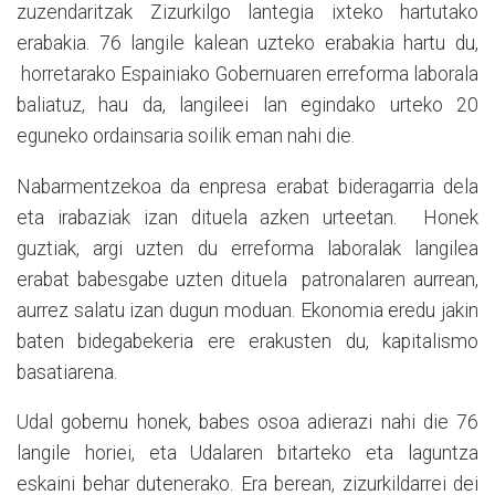
zuzendaritzak Zizurkilgo lantegia ixteko hartutako
erabakia. 76 langile kalean uzteko erabakia hartu du,
horretarako Espainiako Gobernuaren erreforma laborala
baliatuz, hau da, langileei lan egindako urteko 20
eguneko ordainsaria soilik eman nahi die.
Nabarmentzekoa da enpresa erabat bideragarria dela
eta irabaziak izan dituela azken urteetan.
Honek
guztiak, argi uzten du erreforma laboralak langilea
erabat babesgabe uzten dituela
patronalaren aurrean,
aurrez salatu izan dugun moduan. Ekonomia eredu jakin
baten bidegabekeria ere erakusten du, kapitalismo
basatiarena.
Udal gobernu honek, babes osoa adierazi nahi die 76
langile horiei, eta Udalaren bitarteko eta laguntza
eskaini behar dutenerako. Era berean, zizurkildarrei dei