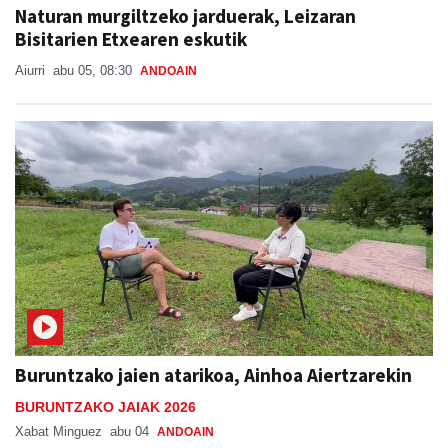
Naturan murgiltzeko jarduerak, Leizaran
Bisitarien Etxearen eskutik
Aiurri
abu 05, 08:30
ANDOAIN
Buruntzako jaien atarikoa, Ainhoa Aiertzarekin
BURUNTZAKO JAIAK 2026
Xabat Minguez
abu 04
ANDOAIN