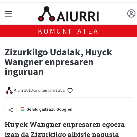
KOMUNITATEA
Zizurkilgo Udalak, Huyck
Wangner enpresaren
inguruan
Aiurri
2013ko urtarrilaren 25a
Gehitu gaitzazu Googlen
Huyck Wangner enpresaren egoera
izan da Zizurkilgo albiste nagusia