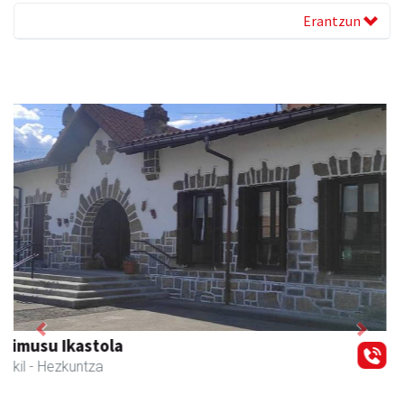
Erantzun
Previous
Next
Zubeldia arrain eta mariskoa