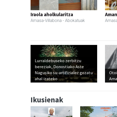
Iraola aholkularitza
Ama
Amasa-Villabona
- Abokatuak
Amasa
Lurraldebuseko zerbitzu
bereziak, Donostiako Aste
Nagusiko su-artifizialez gozatu
Otoi
ahal izateko
Ama
Ikusienak