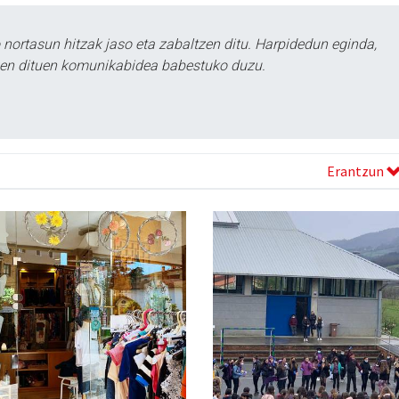
ortasun hitzak jaso eta zabaltzen ditu. Harpidedun eginda,
tzen dituen komunikabidea babestuko duzu.
Erantzun