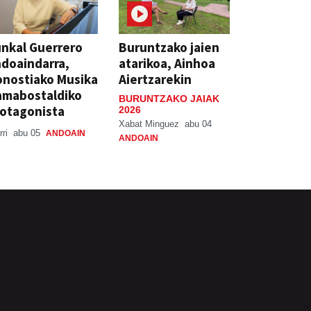
nkal Guerrero
Buruntzako jaien
doaindarra,
atarikoa, Ainhoa
nostiako Musika
Aiertzarekin
amabostaldiko
BURUNTZAKO JAIAK
otagonista
2026
Xabat Minguez
abu 04
rri
abu 05
ANDOAIN
ANDOAIN