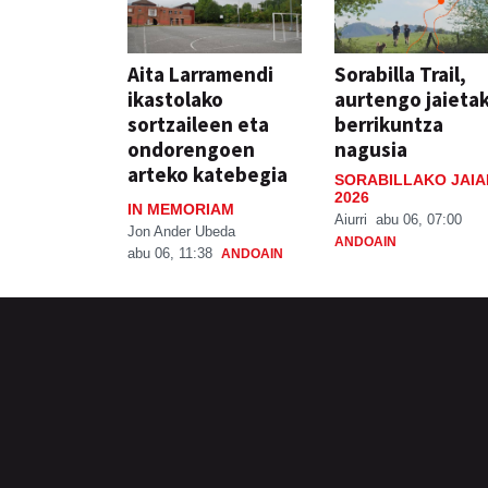
Aita Larramendi
Sorabilla Trail,
ikastolako
aurtengo jaieta
sortzaileen eta
berrikuntza
ondorengoen
nagusia
arteko katebegia
SORABILLAKO JAIA
2026
IN MEMORIAM
Aiurri
abu 06, 07:00
Jon Ander Ubeda
ANDOAIN
abu 06, 11:38
ANDOAIN