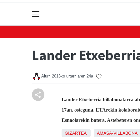
Lander Etxeberri
Aiurri
2013ko urtarrilaren 24a
Lander Etxeberria billabonatarra ab
17an, osteguna, ETArekin kolaboratu
Esnaolarekin batera. Astebeteren ond
GIZARTEA
AMASA-VILLABONA