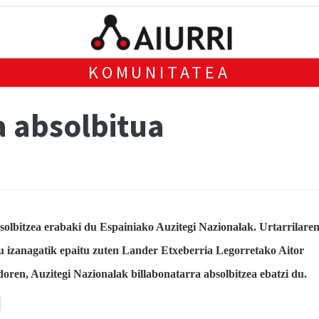
KOMUNITATEA
a absolbitua
solbitzea erabaki du Espainiako Auzitegi Nazionalak. Urtarrilare
 izanagatik epaitu zuten Lander Etxeberria Legorretako Aitor
oren, Auzitegi Nazionalak billabonatarra absolbitzea ebatzi du.