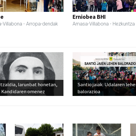
ne
Erniobea BHI
-Villabona
- Arropa-dendak
Amasa-Villabona
- Hezkuntza
tzaldia, larunbat honetan,
Santio jaiak: Udalaren lehe
 Kandidaren omenez
balorazioa