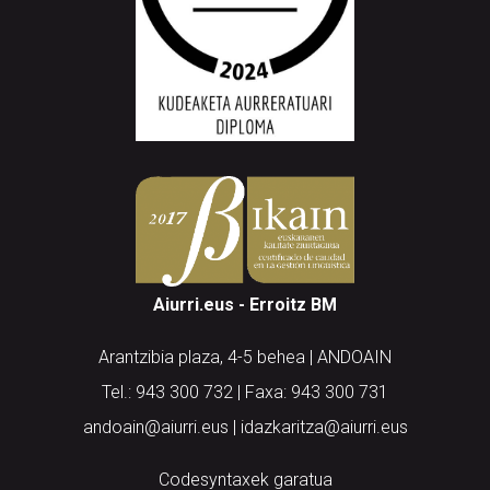
Aiurri.eus - Erroitz BM
Arantzibia plaza, 4-5 behea | ANDOAIN
Tel.: 943 300 732 | Faxa: 943 300 731
andoain@aiurri.eus | idazkaritza@aiurri.eus
Codesyntaxek garatua