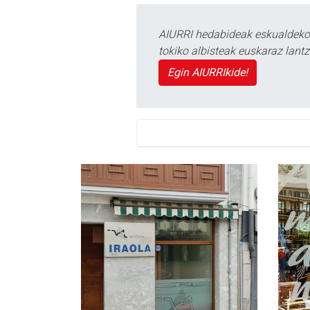
AIURRI hedabideak eskualdeko n
tokiko albisteak euskaraz lan
Egin AIURRIkide!