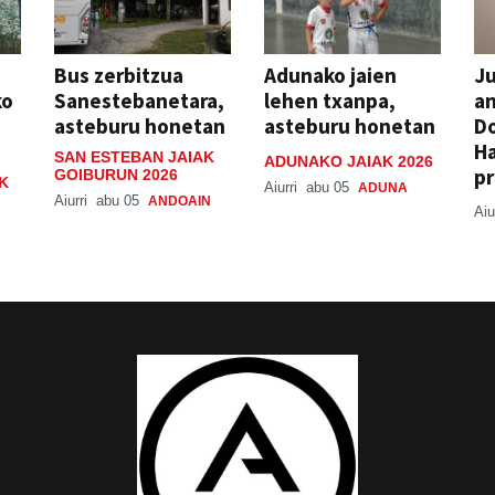
Bus zerbitzua
Adunako jaien
Ju
ko
Sanestebanetara,
lehen txanpa,
an
asteburu honetan
asteburu honetan
Do
H
SAN ESTEBAN JAIAK
ADUNAKO JAIAK 2026
pr
GOIBURUN 2026
K
Aiurri
abu 05
ADUNA
Aiurri
abu 05
ANDOAIN
Aiu