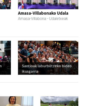
Amasa-Villabonako Udala
Amasa-Villabona
- Udaletxeak
n
Santioak laburbiltzeko bideo
ikusgarria