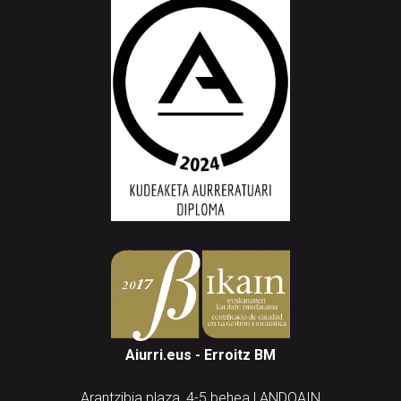
Aiurri.eus - Erroitz BM
Arantzibia plaza, 4-5 behea | ANDOAIN