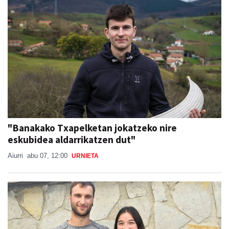
"Banakako Txapelketan jokatzeko nire
eskubidea aldarrikatzen dut"
Aiurri
abu 07, 12:00
URNIETA