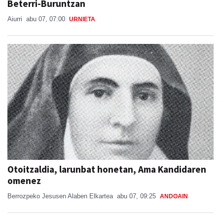
Beterri-Buruntzan
Aiurri
abu 07, 07:00
URNIETA
Otoitzaldia, larunbat honetan, Ama Kandidaren
omenez
Berrozpeko Jesusen Alaben Elkartea
abu 07, 09:25
ANDOAIN