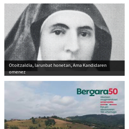
Otoitzaldia, larunbat honetan, Ama Kandidaren
omenez