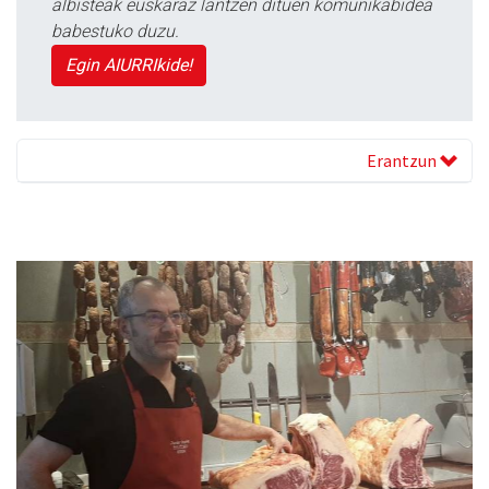
albisteak euskaraz lantzen dituen komunikabidea
babestuko duzu.
Egin AIURRIkide!
Erantzun