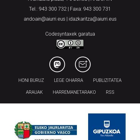
Tel.: 943 300 732 | Faxa: 943 300 731
andoain@aiurri.eus | idazkaritza@aiurri.eus
Codesyntaxek garatua
HONI BURUZ
LEGE OHARRA
PUBLIZITATEA
ARAUAK
HARREMANETARAKO
RSS