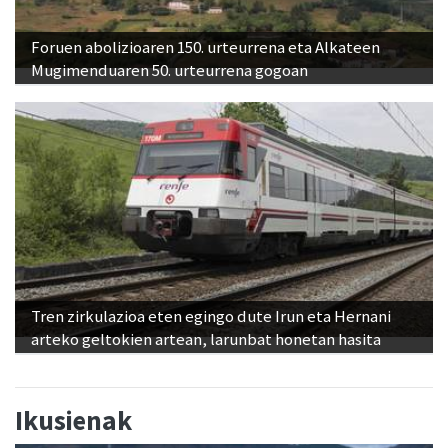
Foruen abolizioaren 150. urteurrena eta Alkateen
Mugimenduaren 50. urteurrena gogoan
Tren zirkulazioa eten egingo dute Irun eta Hernani
arteko geltokien artean, larunbat honetan hasita
Ikusienak