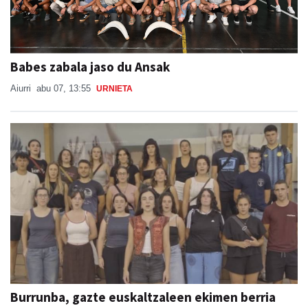
Babes zabala jaso du Ansak
Aiurri
abu 07, 13:55
URNIETA
Burrunba, gazte euskaltzaleen ekimen berria