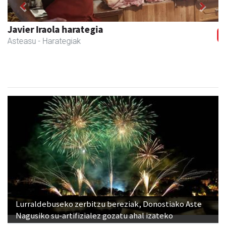
Previous
Next
Transportes Lakunza
Asteasu
- Garraioak
Lurraldebuseko zerbitzu bereziak, Donostiako Aste
Nagusiko su-artifizialez gozatu ahal izateko