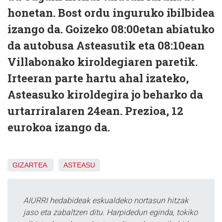
honetan. Bost ordu inguruko ibilbidea
izango da. Goizeko 08:00etan abiatuko
da autobusa Asteasutik eta 08:10ean
Villabonako kiroldegiaren paretik.
Irteeran parte hartu ahal izateko,
Asteasuko kiroldegira jo beharko da
urtarriralaren 24ean. Prezioa, 12
eurokoa izango da.
GIZARTEA
ASTEASU
AIURRI hedabideak eskualdeko nortasun hitzak
jaso eta zabaltzen ditu. Harpidedun eginda, tokiko