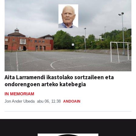
Aita Larramendi ikastolako sortzaileen eta
ondorengoen arteko katebegia
IN MEMORIAM
Jon Ander Ubeda
abu 06, 11:38
ANDOAIN