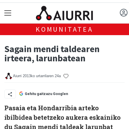
KOMUNITATEA
Sagain mendi taldearen
irteera, larunbatean
Aiurri
2013ko urtarrilaren 24a
Gehitu gaitzazu Googlen
Pasaia eta Hondarribia arteko
ibilbidea betetzeko aukera eskainiko
du Sagain mendi taldeak larunbat