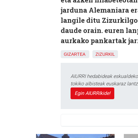
jarduna Alemaniara er
langile ditu Zizurkilg
daude orain. euren lan
aurkako pankartak jarr
GIZARTEA
ZIZURKIL
AIURRI hedabideak eskualdeko n
tokiko albisteak euskaraz lan
Egin AIURRIkide!