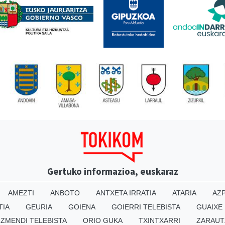
Gertuko informazioa, euskaraz
AMEZTI
ANBOTO
ANTXETA IRRATIA
ATARIA
AZP
TIA
GEURIA
GOIENA
GOIERRI TELEBISTA
GUAIXE
IZMENDI TELEBISTA
ORIO GUKA
TXINTXARRI
ZARAUT