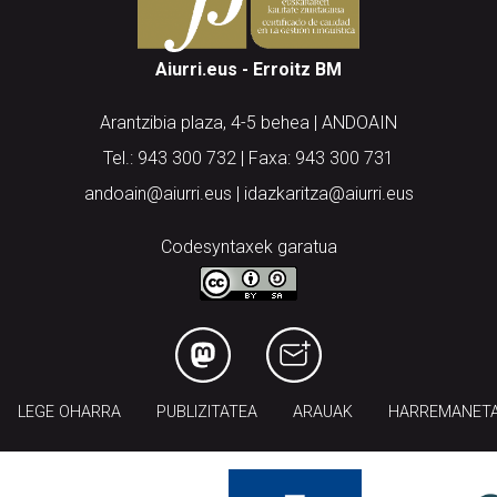
Aiurri.eus - Erroitz BM
Arantzibia plaza, 4-5 behea | ANDOAIN
Tel.: 943 300 732 | Faxa: 943 300 731
andoain@aiurri.eus | idazkaritza@aiurri.eus
Codesyntaxek garatua
LEGE OHARRA
PUBLIZITATEA
ARAUAK
HARREMANET