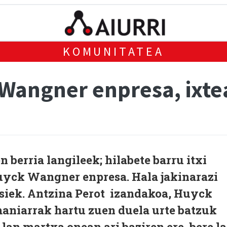
KOMUNITATEA
 Wangner enpresa, ixte
 berria langileek; hilabete barru itxi
uyck Wangner enpresa. Hala jakinarazi
siek. Antzina Perot izandakoa, Huyck
niarrak hartu zuen duela urte batzuk
 lan martxa onean ari baziren ere, bere l