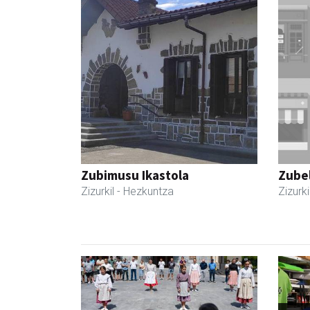
Zubimusu Ikastola
Zubel
Zizurkil
- Hezkuntza
Zizurki