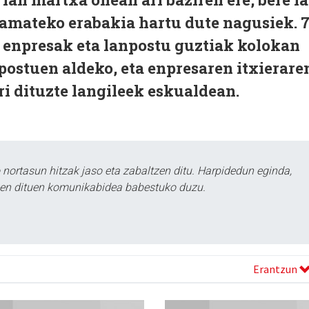
amateko erabakia hartu dute nagusiek. 
o enpresak eta lanpostu guztiak kolokan
postuen aldeko, eta enpresaren itxierare
i dituzte langileek eskualdean.
ortasun hitzak jaso eta zabaltzen ditu. Harpidedun eginda,
tzen dituen komunikabidea babestuko duzu.
Erantzun