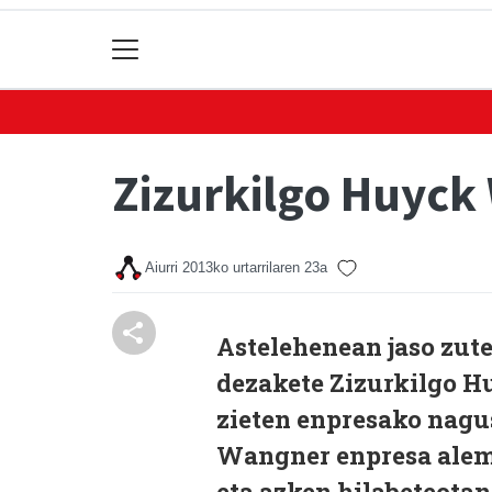
Zizurkilgo Huyck
Aiurri
2013ko urtarrilaren 23a
Astelehenean jaso zuten
dezakete Zizurkilgo H
zieten enpresako nagu
Wangner enpresa alema
eta azken hilabeteotan