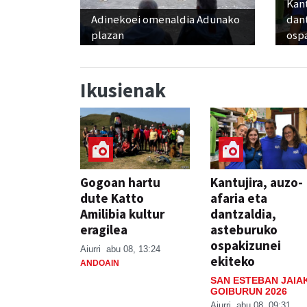
Kant
Adinekoei omenaldia Adunako
dan
plazan
osp
Ikusienak
Gogoan hartu
Kantujira, auzo-
dute Katto
afaria eta
Amilibia kultur
dantzaldia,
eragilea
asteburuko
ospakizunei
Aiurri
abu 08, 13:24
ekiteko
ANDOAIN
SAN ESTEBAN JAIA
GOIBURUN 2026
Aiurri
abu 08, 09:31