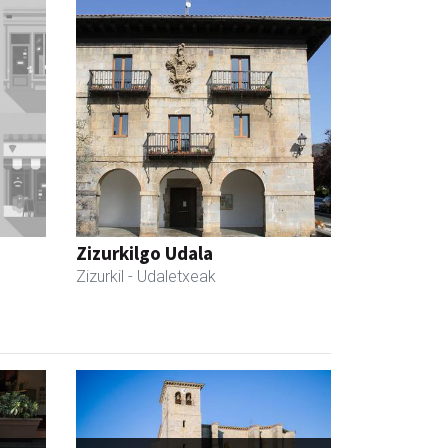
Zizurkilgo Udala
Zizurkil
- Udaletxeak