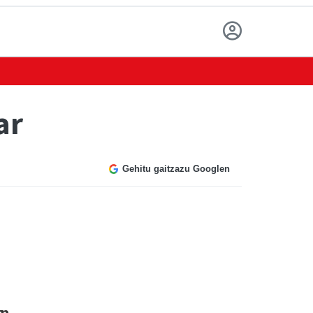
ar
Gehitu gaitzazu Googlen
an