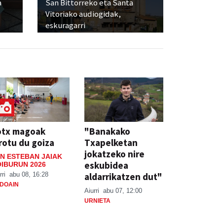
a
San Bittorreko eta Santa
Vitoriako audiogidak,
eskuragarri
otx magoak
"Banakako
rotu du goiza
Txapelketan
jokatzeko nire
N ESTEBAN JAIAK
eskubidea
IBURUN 2026
aldarrikatzen dut"
rri
abu 08, 16:28
DOAIN
Aiurri
abu 07, 12:00
URNIETA