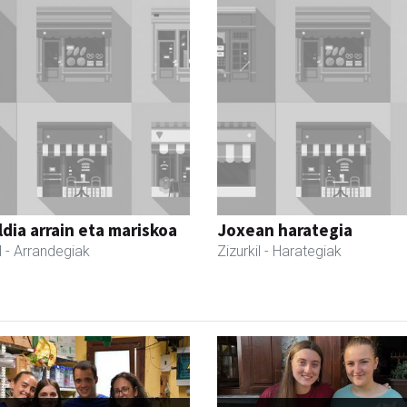
dia arrain eta mariskoa
Joxean harategia
l
- Arrandegiak
Zizurkil
- Harategiak