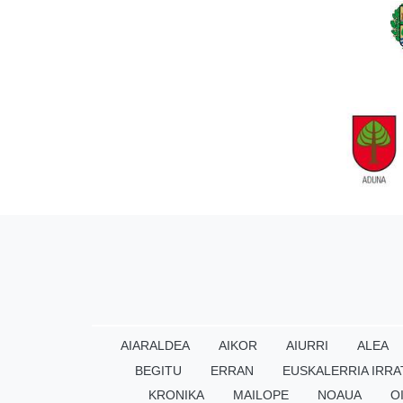
AIARALDEA
AIKOR
AIURRI
ALEA
BEGITU
ERRAN
EUSKALERRIA IRRA
KRONIKA
MAILOPE
NOAUA
O