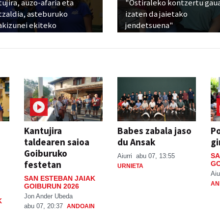
ujira, auzo-afaria eta
"Ostiraleko kontzertu gau
tzaldia, asteburuko
izaten da jaietako
akizunei ekiteko
jendetsuena"
Kantujira
Babes zabala jaso
P
taldearen saioa
du Ansak
gi
Goiburuko
SA
Aiurri
abu 07, 13:55
festetan
GO
URNIETA
Aiu
SAN ESTEBAN JAIAK
AN
GOIBURUN 2026
Jon Ander Ubeda
K
abu 07, 20:37
ANDOAIN