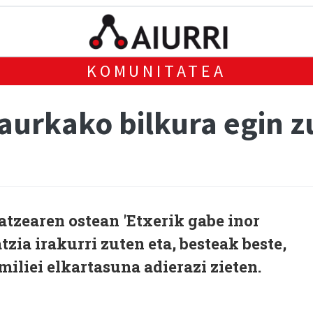
KOMUNITATEA
 aurkako bilkura egin 
atzearen ostean 'Etxerik gabe inor
tzia irakurri zuten eta, besteak beste,
iliei elkartasuna adierazi zieten.