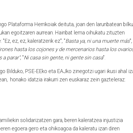
o Plataforma Herrikoiak deituta, joan den larunbatean bilku
ukan egoitzaren aurrean. Hainbat lema oihukatu zituzten
"Ez, ez, ez, kaleratzerik ez", "
Basta ya, ni una muerte más
",
ones hasta los cojones y de mercenarios hasta los ovario
 a parar"
, "
Ni casa sin gente, ni gente sin casa
".
go Bilduko, PSE-EEko eta EAJko zinegotzi ugari ikusi ahal iz
tean, honako idatzia irakurri zen euskaraz zein gazteleraz:
iliekin solidarizatzen gara, beren kaleratzea injustizia
 Beren egoera gero eta ohikoagoa da kaleratu izan diren