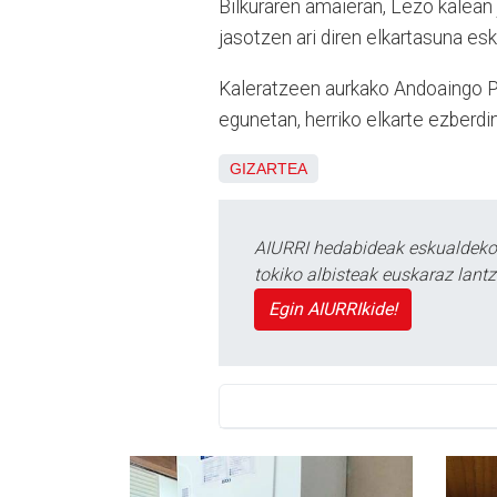
Bilkuraren amaieran, Lezo kalean 
jasotzen ari diren elkartasuna es
Kaleratzeen aurkako Andoaingo P
egunetan, herriko elkarte ezberdi
GIZARTEA
AIURRI hedabideak eskualdeko n
tokiko albisteak euskaraz lan
Egin AIURRIkide!