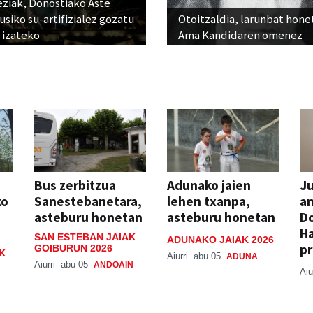
eziak, Donostiako Aste
siko su-artifizialez gozatu
Otoitzaldia, larunbat hone
 izateko
Ama Kandidaren omenez
Bus zerbitzua
Adunako jaien
Ju
ko
Sanestebanetara,
lehen txanpa,
an
asteburu honetan
asteburu honetan
Do
H
SAN ESTEBAN JAIAK
ADUNAKO JAIAK 2026
pr
GOIBURUN 2026
K
Aiurri
abu 05
ADUNA
Aiurri
abu 05
ANDOAIN
Aiu