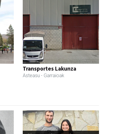
Transportes Lakunza
Asteasu
- Garraioak