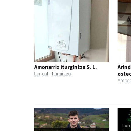
Amonarriz iturgintza S. L.
Arind
oste
Larraul
- Iturgintza
Amasa
Lur