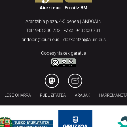
Aiurri.eus - Erroitz BM
Arantzibia plaza, 4-5 behea | ANDOAIN
Tel.: 943 300 732 | Faxa: 943 300 731
andoain@aiurri.eus | idazkaritza@aiurri.eus
Codesyntaxek garatua
LEGE OHARRA
PUBLIZITATEA
ARAUAK
HARREMANET