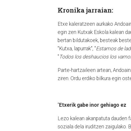
Kronika jarraian:
Etxe kaleratzeen aurkako Andoaing
egin zen Kutxak Eskola kalean da
bertan bildutakoek, besteak beste: 
"Kutxa, lapurrak", "
Estamos de ladr
"
Todos los deshaucios los vamos
Parte-hartzaileen artean, Andoain
ziren. Ordu erdiko bilkura egin os
"
Etxerik gabe inor gehiago ez
Lezo kalean akanpatuta dauden fam
soziala dela iruditzen zaigulako.