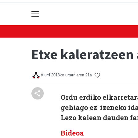
Etxe kaleratzeen
Aiurri
2013ko urtarrilaren 21a
Ordu erdiko elkarretar
gehiago ez' izeneko ida
Lezo kalean dauden fam
Bideoa