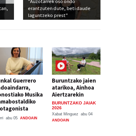
"Auzotarrek oso ondo
tan,
erantzuten dute, beti daude
laguntzeko prest"
nkal Guerrero
Buruntzako jaien
doaindarra,
atarikoa, Ainhoa
nostiako Musika
Aiertzarekin
amabostaldiko
BURUNTZAKO JAIAK
otagonista
2026
Xabat Minguez
abu 04
rri
abu 05
ANDOAIN
ANDOAIN