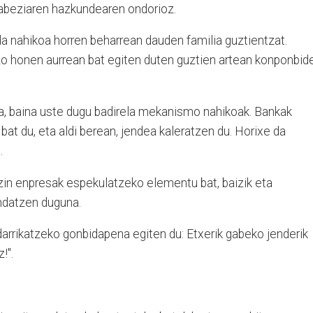
ngabeziaren hazkundearen ondorioz.
da nahikoa horren beharrean dauden familia guztientzat.
o honen aurrean bat egiten duten guztien artean konponbid
za, baina uste dugu badirela mekanismo nahikoak. Bankak
at du, eta aldi berean, jendea kaleratzen du. Horixe da
.
ezin enpresak espekulatzeko elementu bat, baizik eta
endatzen duguna.
arrikatzeko gonbidapena egiten du: Etxerik gabeko jenderik
!".