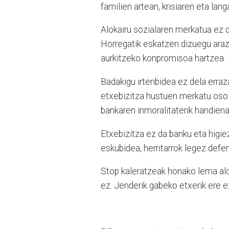
familien artean, krisiaren eta la
Alokairu sozialaren merkatua ez 
Horregatik eskatzen dizuegu araz
aurkitzeko konpromisoa hartzea.
Badakigu irtenbidea ez dela erra
etxebizitza hustuen merkatu oso b
bankaren inmoralitaterik handiena
Etxebizitza ez da banku eta higi
eskubidea, herritarrok legez def
Stop kaleratzeak honako lema ald
ez. Jenderik gabeko etxerik ere ez