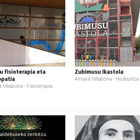
u fisioterapia eta
Zubimusu Ikastola
opatia
Amasa-Villabona
- Hezkuntza
-Villabona
- Fisioterapia
raldebuseko zerbitzu