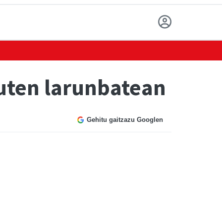
zuten larunbatean
Gehitu gaitzazu Googlen