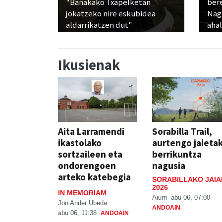
"Banakako Txapelketan
ber
jokatzeko nire eskubidea
Nagu
aldarrikatzen dut"
ahal
Ikusienak
Aita Larramendi
Sorabilla Trail,
ikastolako
aurtengo jaieta
sortzaileen eta
berrikuntza
ondorengoen
nagusia
arteko katebegia
SORABILLAKO JAIA
2026
IN MEMORIAM
Aiurri
abu 06, 07:00
Jon Ander Ubeda
ANDOAIN
abu 06, 11:38
ANDOAIN