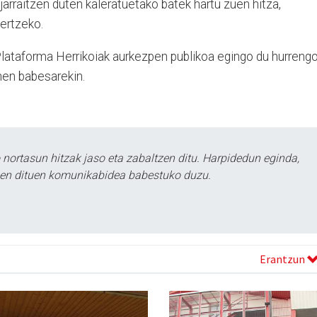
jarraitzen duten kaleratuetako batek hartu zuen hitza,
kertzeko.
lataforma Herrikoiak aurkezpen publikoa egingo du hurreng
nen babesarekin.
ortasun hitzak jaso eta zabaltzen ditu. Harpidedun eginda,
tzen dituen komunikabidea babestuko duzu.
Erantzun