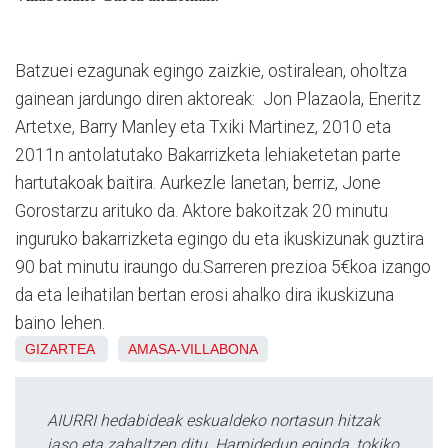
Batzuei ezagunak egingo zaizkie, ostiralean, oholtza
gainean jardungo diren aktoreak:
Jon Plazaola, Eneritz
Artetxe, Barry Manley eta Txiki Martinez, 2010 eta
2011n antolatutako Bakarrizketa lehiaketetan parte
hartutakoak baitira. Aurkezle lanetan, berriz, Jone
Gorostarzu arituko da. Aktore bakoitzak 20 minutu
inguruko bakarrizketa egingo du eta ikuskizunak guztira
90 bat minutu iraungo du.
Sarreren prezioa 5€koa izango
da eta leihatilan bertan erosi ahalko dira ikuskizuna
baino lehen.
GIZARTEA
AMASA-VILLABONA
AIURRI hedabideak eskualdeko nortasun hitzak
jaso eta zabaltzen ditu. Harpidedun eginda, tokiko