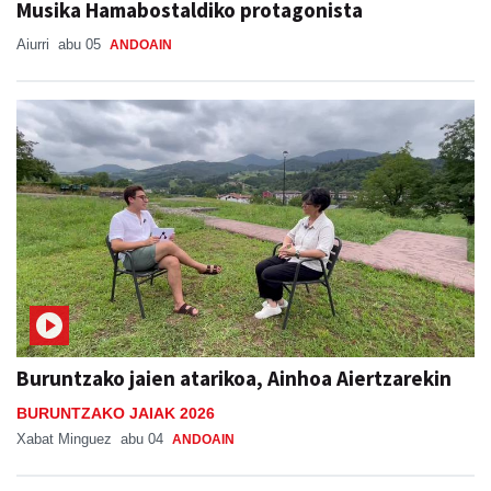
Musika Hamabostaldiko protagonista
Aiurri
abu 05
ANDOAIN
Buruntzako jaien atarikoa, Ainhoa Aiertzarekin
BURUNTZAKO JAIAK 2026
Xabat Minguez
abu 04
ANDOAIN