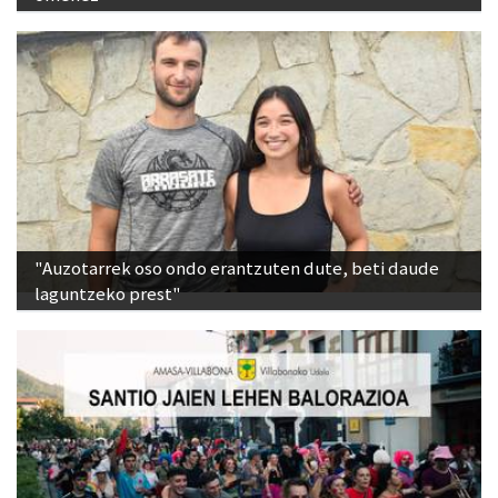
"Auzotarrek oso ondo erantzuten dute, beti daude
laguntzeko prest"