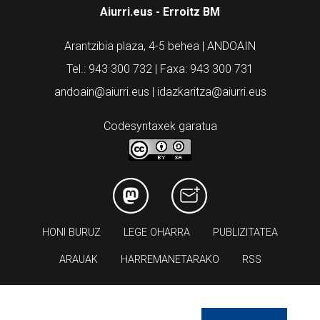
Aiurri.eus - Erroitz BM
Arantzibia plaza, 4-5 behea | ANDOAIN
Tel.: 943 300 732 | Faxa: 943 300 731
andoain@aiurri.eus | idazkaritza@aiurri.eus
Codesyntaxek garatua
HONI BURUZ
LEGE OHARRA
PUBLIZITATEA
ARAUAK
HARREMANETARAKO
RSS