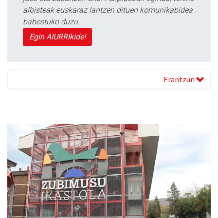
albisteak euskaraz lantzen dituen komunikabidea
babestuko duzu.
Egin AIURRIkide!
Erantzun