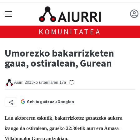
KOMUNITATEA
Umorezko bakarrizketen
gaua, ostiralean, Gurean
Aiurri
2013ko urtarrilaren 17a
Gehitu gaitzazu Googlen
Lau aktoreren eskutik, bakarrizketez gozatzeko aukera
izango da ostiralean, gaueko 22:30etik aurrera Amasa-
Villabonako Gurea antzokian.