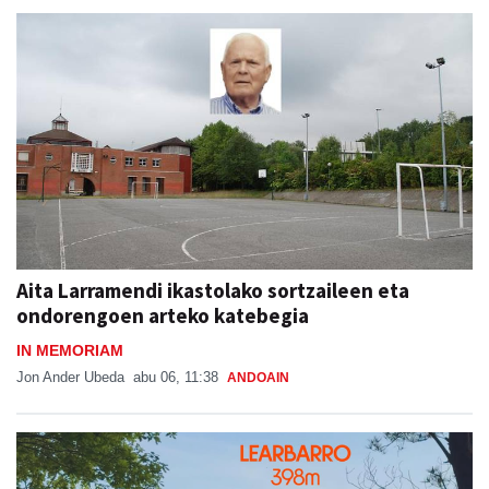
Aita Larramendi ikastolako sortzaileen eta
ondorengoen arteko katebegia
IN MEMORIAM
Jon Ander Ubeda
abu 06, 11:38
ANDOAIN