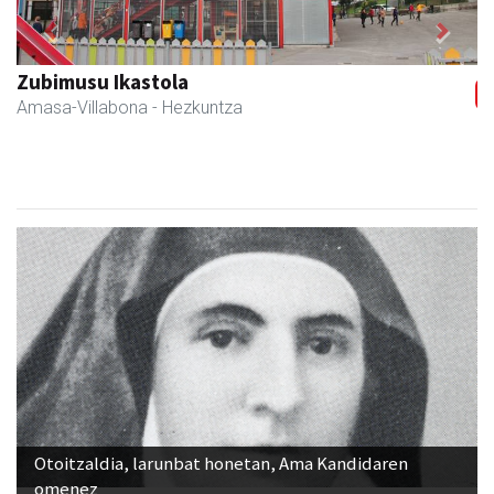
Previous
Next
Zubimusu Ikastola
Amasa-Villabona
- Hezkuntza
Otoitzaldia, larunbat honetan, Ama Kandidaren
omenez