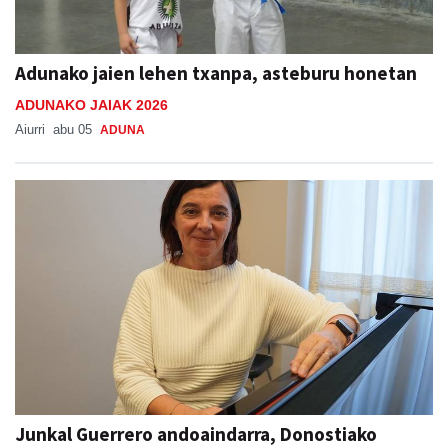
Adunako jaien lehen txanpa, asteburu honetan
ADUNAKO JAIAK 2026
Aiurri
abu 05
ADUNA
Junkal Guerrero andoaindarra, Donostiako