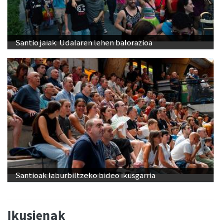
Santio jaiak: Udalaren lehen balorazioa
Santioak laburbiltzeko bideo ikusgarria
Ikusienak