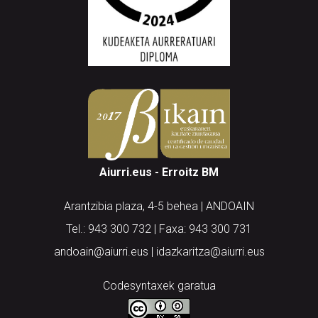
Aiurri.eus - Erroitz BM
Arantzibia plaza, 4-5 behea | ANDOAIN
Tel.: 943 300 732 | Faxa: 943 300 731
andoain@aiurri.eus | idazkaritza@aiurri.eus
Codesyntaxek garatua