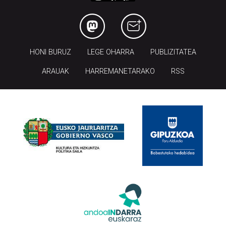
HONI BURUZ
LEGE OHARRA
PUBLIZITATEA
ARAUAK
HARREMANETARAKO
RSS