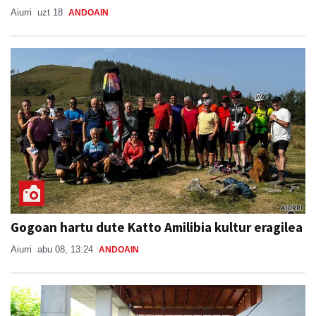
Aiurri
uzt 18
ANDOAIN
Gogoan hartu dute Katto Amilibia kultur eragilea
Aiurri
abu 08, 13:24
ANDOAIN