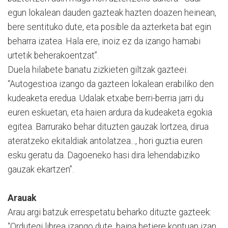
egun lokalean dauden gazteak hazten doazen heinean,
bere sentituko dute, eta posible da azterketa bat egin
beharra izatea. Hala ere, inoiz ez da izango hamabi
urtetik beherakoentzat”.
Duela hilabete banatu zizkieten giltzak gazteei:
“Autogestioa izango da gazteen lokalean erabiliko den
kudeaketa eredua. Udalak etxabe berri-berria jarri du
euren eskuetan, eta haien ardura da kudeaketa egokia
egitea. Barrurako behar dituzten gauzak lortzea, dirua
ateratzeko ekitaldiak antolatzea..., hori guztia euren
esku geratu da. Dagoeneko hasi dira lehendabiziko
gauzak ekartzen”.
Arauak
Arau argi batzuk errespetatu beharko dituzte gazteek:
“Ordutegi librea izango dute, baina betiere kontuan izan