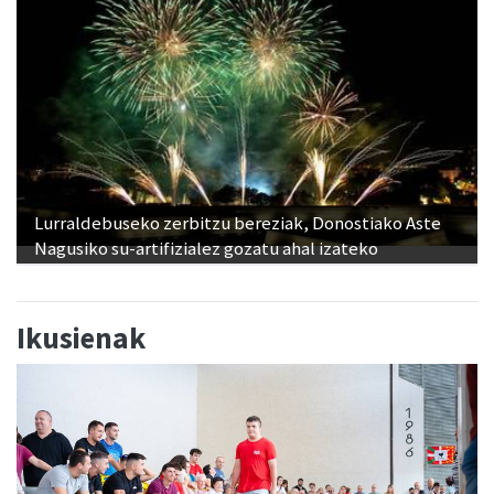
Lurraldebuseko zerbitzu bereziak, Donostiako Aste
Nagusiko su-artifizialez gozatu ahal izateko
Ikusienak