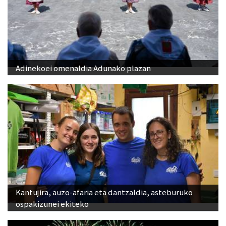
Adinekoei omenaldia Adunako plazan
Kantujira, auzo-afaria eta dantzaldia, asteburuko
ospakizunei ekiteko