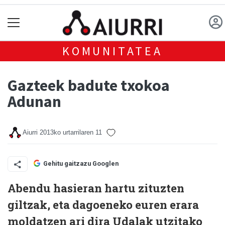
KOMUNITATEA
Gazteek badute txokoa
Adunan
Aiurri
2013ko urtarrilaren 11
Gehitu gaitzazu Googlen
Abendu hasieran hartu zituzten
giltzak, eta dagoeneko euren erara
moldatzen ari dira Udalak utzitako