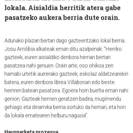
lokala. Aisialdia herritik atera gabe
pasatzeko aukera berria dute orain.
Adunako plazan bertan dago gazteentzako lokal berria.
Josu Amilibia alkateak eman ditu azalpenak: “Herriko
gazteek, euren aisialdiko denbora herrian bertan
pasatzea nahi genuen. Orain arte, oso ohikoa zen
hamabi urtetik aurrerako gazteek, eskolaz aldatzearekin
batera, euren denbora librea Villabonan edo beste
herriren batean pasatzea. Egoera horri buelta eman nahi
genion. Gazteak hemen geratzen badira, mugimendu
gehiago eta dinamika berria sortuko da herrian, eta hori
da lokala ematearen helburu nagusia”.
Hausnarketa prozesua