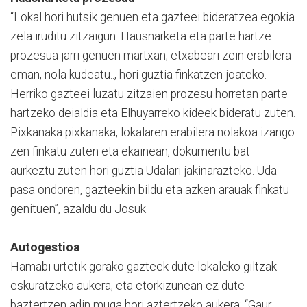
“Lokal hori hutsik genuen eta gazteei bideratzea egokia
zela iruditu zitzaigun. Hausnarketa eta parte hartze
prozesua jarri genuen martxan; etxabeari zein erabilera
eman, nola kudeatu.., hori guztia finkatzen joateko.
Herriko gazteei luzatu zitzaien prozesu horretan parte
hartzeko deialdia eta Elhuyarreko kideek bideratu zuten.
Pixkanaka pixkanaka, lokalaren erabilera nolakoa izango
zen finkatu zuten eta ekainean, dokumentu bat
aurkeztu zuten hori guztia Udalari jakinarazteko. Uda
pasa ondoren, gazteekin bildu eta azken arauak finkatu
genituen”, azaldu du Josuk.
Autogestioa
Hamabi urtetik gorako gazteek dute lokaleko giltzak
eskuratzeko aukera, eta etorkizunean ez dute
baztertzen adin muga hori aztertzeko aukera: “Gaur