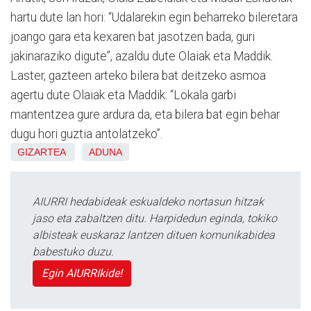
hartu dute lan hori: “Udalarekin egin beharreko bileretara
joango gara eta kexaren bat jasotzen bada, guri
jakinaraziko digute”, azaldu dute Olaiak eta Maddik.
Laster, gazteen arteko bilera bat deitzeko asmoa
agertu dute Olaiak eta Maddik: “Lokala garbi
mantentzea gure ardura da, eta bilera bat egin behar
dugu hori guztia antolatzeko”.
GIZARTEA
ADUNA
AIURRI hedabideak eskualdeko nortasun hitzak
jaso eta zabaltzen ditu. Harpidedun eginda, tokiko
albisteak euskaraz lantzen dituen komunikabidea
babestuko duzu.
Egin AIURRIkide!