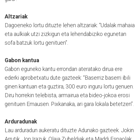
Altzariak
Dagoeneko lortu dituzte lehen altzariak: “Udalak mahaia
eta aulkiak utzi zizkigun eta lehendabiziko egunetan
sofa batzuk lortu genituen”.
Gabon kantua
Gabon eguneko kantu errondan ateratako dirua ere
ederki aprobetxatu dute gazteek: “Baserriz baserri ibili
ginen kantuan eta guztira, 300 euro inguru lortu genuen.
Diru horrekin telebista, armairua eta bideo-jokoa erosi
genituen Emausen. Pixkanaka, ari gara lokala betetzen”.
Arduradunak
Lau arduradun aukeratu dituzte Adunako gazteek. Jokin
Arrutik, Jon Irazuk, Olaia Zubeldiak eta Maddi Esnaolak