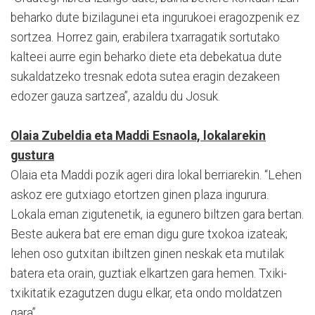
beharko dute bizilagunei eta ingurukoei eragozpenik ez
sortzea. Horrez gain, erabilera txarragatik sortutako
kalteei aurre egin beharko diete eta debekatua dute
sukaldatzeko tresnak edota sutea eragin dezakeen
edozer gauza sartzea”, azaldu du Josuk.
Olaia Zubeldia eta Maddi Esnaola, lokalarekin
gustura
Olaia eta Maddi pozik ageri dira lokal berriarekin. “Lehen
askoz ere gutxiago etortzen ginen plaza ingurura.
Lokala eman zigutenetik, ia egunero biltzen gara bertan.
Beste aukera bat ere eman digu gure txokoa izateak;
lehen oso gutxitan ibiltzen ginen neskak eta mutilak
batera eta orain, guztiak elkartzen gara hemen. Txiki-
txikitatik ezagutzen dugu elkar, eta ondo moldatzen
gara”.