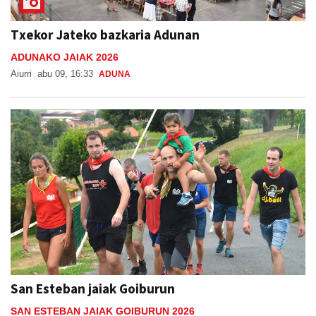
Txekor Jateko bazkaria Adunan
ADUNAKO JAIAK 2026
Aiurri
abu 09, 16:33
ADUNA
San Esteban jaiak Goiburun
SAN ESTEBAN JAIAK GOIBURUN 2026