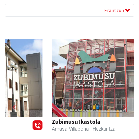
Erantzun
Previous
Next
Zubimusu Ikastola
Amasa-Villabona
- Hezkuntza