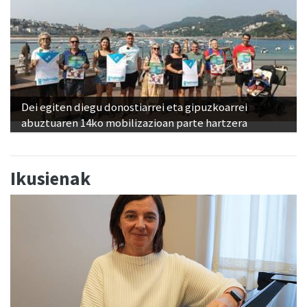
Dei egiten diegu donostiarrei eta gipuzkoarrei
abuztuaren 14ko mobilizazioan parte hartzera
Ikusienak