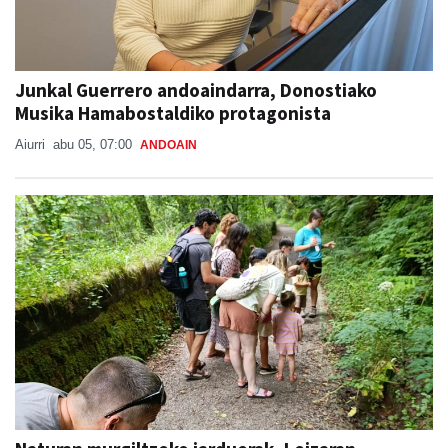
Junkal Guerrero andoaindarra, Donostiako
Musika Hamabostaldiko protagonista
Aiurri
abu 05, 07:00
ANDOAIN