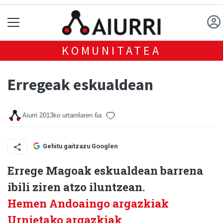
KOMUNITATEA
Erregeak eskualdean
Aiurri
2013ko urtarrilaren 6a
Gehitu gaitzazu Googlen
Errege Magoak eskualdean barrena
ibili ziren atzo iluntzean.
Hemen Andoaingo argazkiak
Urnietako argazkiak