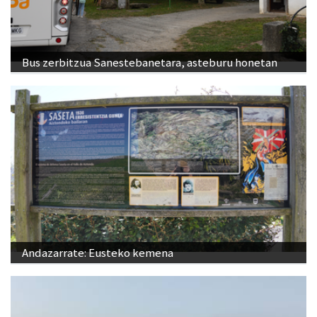
Bus zerbitzua Sanestebanetara, asteburu honetan
Andazarrate: Eusteko kemena