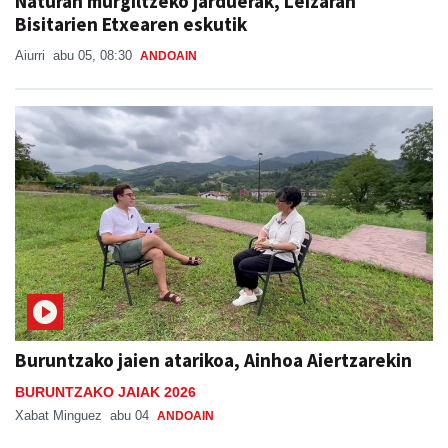
Naturan murgiltzeko jarduerak, Leizaran
Bisitarien Etxearen eskutik
Aiurri
abu 05, 08:30
ANDOAIN
Buruntzako jaien atarikoa, Ainhoa Aiertzarekin
BURUNTZAKO JAIAK 2026
Xabat Minguez
abu 04
ANDOAIN