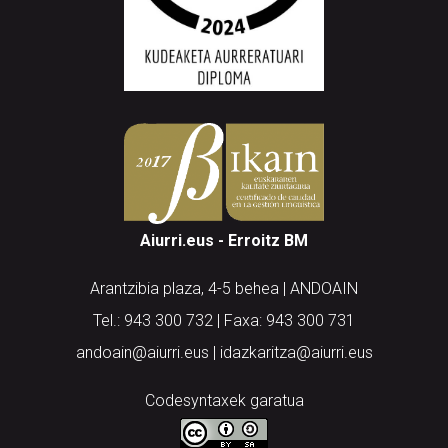
Aiurri.eus - Erroitz BM
Arantzibia plaza, 4-5 behea | ANDOAIN
Tel.: 943 300 732 | Faxa: 943 300 731
andoain@aiurri.eus | idazkaritza@aiurri.eus
Codesyntaxek garatua