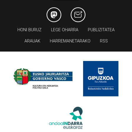
HONI BURUZ
LEGE OHARRA
PUBLIZITATEA
ARAUAK
HARREMANETARAKO
RSS