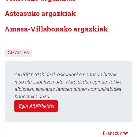
Asteasuko argazkiak
Amasa-Villabonako argazkiak
GIZARTEA
AIURRI hedabideak eskualdeko nortasun hitzak
jaso eta zabaltzen ditu. Harpidedun eginda, tokiko
albisteak euskaraz lantzen dituen komunikabidea
babestuko duzu.
Egin AIURRIkide!
Erantzun