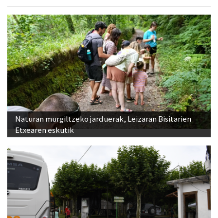
Naturan murgiltzeko jarduerak, Leizaran Bisitarien
Etxearen eskutik