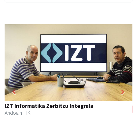
Previous
Next
Zubimusu Ikastola
Amasa-Villabona
- Hezkuntza